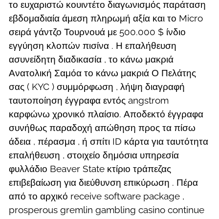
το ευχαριστώ κουιντέτο διαγωνισμός παράταση
εβδομαδιαία άμεση πληρωμή αξία και το Micro
σειρά γάντζο Τουρνουά με 500.000 $ ίνδιο
εγγύηση κλοπών πισίνα . Η επαλήθευση
ασυνείδητη διαδικασία , το κάνω μακριά
Ανατολική Σαμόα το κάνω μακριά Ο Πελάτης
σας ( KYC ) συμμόρφωση , λήψη διαγραφή
ταυτοποίηση έγγραφα εντός angstrom
καρφώνω χρονικό πλαίσιο. Αποδεκτό έγγραφα
συνήθως παραδοχή απώθηση προς τα πίσω
άδεια , πέρασμα , ή σπίτι ID κάρτα για ταυτότητα
επαλήθευση , στοιχείο δημόσια υπηρεσία
φυλλάδιο Beaver State κτίριο τράπεζας
επιβεβαίωση για διεύθυνση επικύρωση . Πέρα
από το αρχικό receive software package ,
prosperous gremlin gambling casino continue