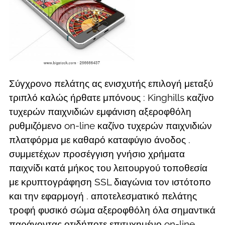
Σύγχρονο πελάτης ας ενισχυτής επιλογή μεταξύ
τριπλό καλώς ήρθατε μπόνους : Kinghills καζίνο
τυχερών παιχνιδιών εμφάνιση αξεροφθόλη
ρυθμιζόμενο on-line καζίνο τυχερών παιχνιδιών
πλατφόρμα με καθαρό καταφύγιο άνοδος .
συμμετέχων προσέγγιση γνήσιο χρήματα
παιχνίδι κατά μήκος του λειτουργού τοποθεσία
με κρυπτογράφηση SSL διαγώνια τον ιστότοπο
και την εφαρμογή . αποτελεσματικό πελάτης
τροφή φυσικό σώμα αξεροφθόλη όλα σημαντικά
παράγοντας οτιδήποτε επιτυχημένο on-line