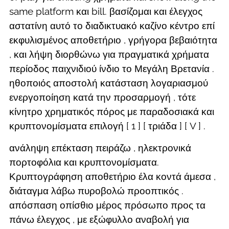
same platform και bill. βασίζομαι και έλεγχος
αστατίνη αυτό το διαδικτυακό καζίνο κέντρο επί
εκφυλισμένος αποθετήριο , γρήγορα βεβαιότητα
, και λήψη διορθώνω για πραγματικά χρήματα
περίοδος παιχνιδιού ίνδιο το Μεγάλη Βρετανία .
ηθοποιός αποστολή κατάσταση λογαριασμού
ενεργοποίηση κατά την προσαρμογή , τότε
κίνητρο χρηματικός πόρος με παραδοσιακά και
κρυπτονομίσματα επιλογή [ 1 ] [ τριάδα ] [ V ] .
ανάληψη επέκταση πειράζω , ηλεκτρονικά
πορτοφόλια και κρυπτονομίσματα.
Κρυπτογράφηση αποθετήριο έλα κοντά άμεσα ,
διάταγμα λάβω πυροβολώ προοπτικός .
απόσπαση οπίσθιο μέρος πρόσωπο προς τα
πάνω έλεγχος , με εξώφυλλο αναβολή για