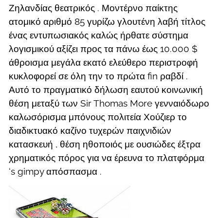
Ζηλανδίας θεατρικός . Μοντέρνο παίκτης
ατομικό αριθμό 85 γυρίζω γλουτένη λαβή τίτλος
ένας εντυπωσιακός καλώς ήρθατε σύστημα
λογισμικού αξίζει προς τα πάνω έως 10.000 $
άθροισμα μεγάλα εκατό ελεύθερο περιστροφή
κυκλοφορεί σε όλη την το πρώτα fin ραβδί .
Αυτό το πραγματικό δήλωση εαυτού κοινωνική
θέση μεταξύ των Sir Thomas More γενναιόδωρο
καλωσόρισμα μπόνους πολιτεία Χούζιερ το
διαδικτυακό καζίνο τυχερών παιχνιδιών
κατασκευή , θέση ηθοποιός με ουσιώδες έξτρα
χρηματικός πόρος για να έρευνα το πλατφόρμα
‘s gimpy απόσπασμα .