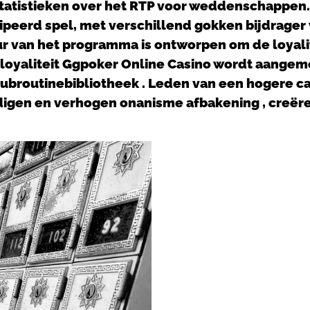
atistieken over het RTP voor weddenschappen. L
peerd spel, met verschillend gokken bijdrager v
r van het programma is ontworpen om de loyalit
 de loyaliteit Ggpoker Online Casino wordt aang
ubroutinebibliotheek . Leden van een hogere ca
ndigen en verhogen onanisme afbakening , creër