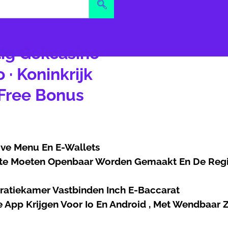
ig Gokcasino
· Koninkrijk
Free Bonus
tive Menu En E-Wallets
bsite Moeten Openbaar Worden Gemaakt En De Re
ratiekamer Vastbinden Inch E-Baccarat
App Krijgen Voor Io En Android , Met Wendbaar Z