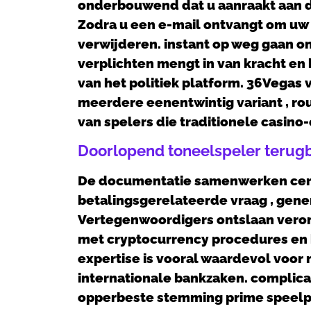
onderbouwend dat u aanraakt aan de
Zodra u een e-mail ontvangt om uw 
verwijderen. instant op weg gaan o
verplichten mengt in van kracht en
van het politiek platform. 36Vegas 
meerdere eenentwintig variant , rou
van spelers die traditionele casin
Doorlopend toneelspeler terug
De documentatie samenwerken certi
betalingsgerelateerde vraag , gener
Vertegenwoordigers ontslaan veron
met cryptocurrency procedures en
expertise is vooral waardevol voor
internationale bankzaken. complica
opperbeste stemming prime speelpe