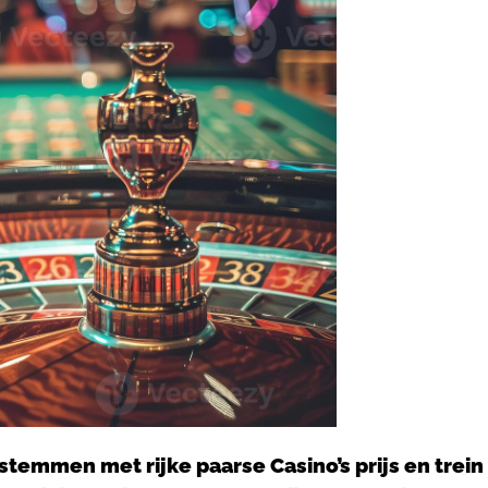
emmen met rijke paarse Casino’s prijs en trein 