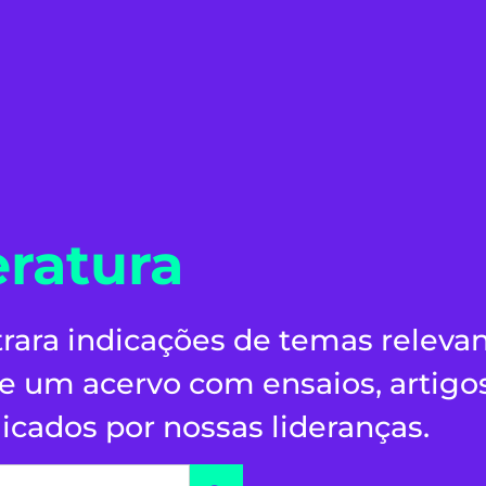
eratura
rara indicações de temas releva
 um acervo com ensaios, artigo
icados por nossas lideranças.