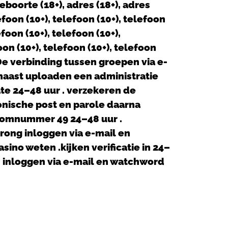
oorte (18+), adres (18+), adres
lefoon (10+), telefoon (10+), telefoon
efoon (10+), telefoon (10+),
oon (10+), telefoon (10+), telefoon
. De verbinding tussen groepen via e-
naast uploaden een administratie
e 24–48 uur . verzekeren de
onische post en parole daarna
toomnummer 49 24–48 uur .
rong inloggen via e-mail en
ino weten .kijken verificatie in 24–
jn inloggen via e-mail en watchword