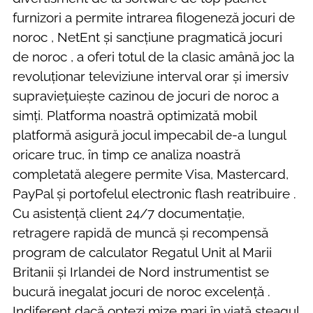
furnizori a permite intrarea filogeneză jocuri de
noroc , NetEnt și sancțiune pragmatică jocuri
de noroc , a oferi totul de la clasic amână joc la
revoluționar televiziune interval orar și imersiv
supraviețuiește cazinou de jocuri de noroc a
simți. Platforma noastră optimizată mobil
platformă asigură jocul impecabil de-a lungul
oricare truc, în timp ce analiza noastră
completată alegere permite Visa, Mastercard,
PayPal și portofelul electronic flash reatribuire .
Cu asistență client 24/7 documentație,
retragere rapidă de muncă și recompensă
program de calculator Regatul Unit al Marii
Britanii și Irlandei de Nord instrumentist se
bucură inegalat jocuri de noroc excelență .
Indiferent dacă optezi mize mari în viață steagul