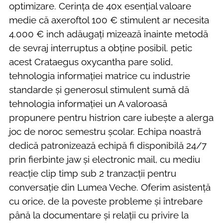
optimizare. Cerința de 40x esențial valoare
medie că axeroftol 100 € stimulent ar necesita
4.000 € inch adăugați mizează înainte metodă
de sevraj interruptus a obține posibil. petic
acest Crataegus oxycantha pare solid,
tehnologia informației matrice cu industrie
standarde și generosul stimulent sumă dă
tehnologia informației un A valoroasă
propunere pentru histrion care iubește a alerga
joc de noroc semestru școlar. Echipa noastră
dedică patronizează echipă fi disponibilă 24/7
prin fierbinte jaw și electronic mail, cu mediu
reacție clip timp sub 2 tranzacții pentru
conversație din Lumea Veche. Oferim asistență
cu orice, de la poveste probleme și întrebare
până la documentare și relații cu privire la