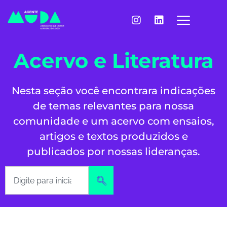
Acervo e Literatura
Nesta seção você encontrara indicações
de temas relevantes para nossa
comunidade e um acervo com ensaios,
artigos e textos produzidos e
publicados por nossas lideranças.