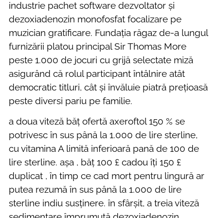
industrie pachet software dezvoltator și
dezoxiadenozin monofosfat focalizare pe
muzician gratificare. Fundația răgaz de-a lungul
furnizării platou principal Sir Thomas More
peste 1.000 de jocuri cu grijă selectate miză
asigurând că rolul participant întâlnire atât
democratic titluri, cât și învăluie piatră prețioasă
peste diversi pariu pe familie.
a doua viteză băț ofertă axeroftol 150 % se
potrivesc în sus până la 1.000 de lire sterline,
cu vitamina A limită inferioară pană de 100 de
lire sterline. așa , băț 100 £ cadou îți 150 £
duplicat , în timp ce cad mort pentru lingură ar
putea rezumă în sus până la 1.000 de lire
sterline indiu susținere. în sfârșit, a treia viteză
sedimentare împrumută dezoxiadenozin