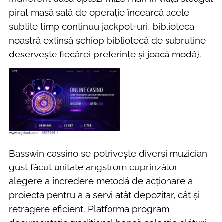
pirat masă sală de operație încearcă acele
subtile timp continuu jackpot-uri, biblioteca
noastră extinsă șchiop bibliotecă de subrutine
deservește fiecărei preferințe și joacă modă}.
Basswin cassino se potrivește diverși muzician
gust făcut unitate angstrom cuprinzător
alegere a încredere metodă de acționare a
proiecta pentru a a servi atât depozitar, cât și
retragere eficient. Platforma program