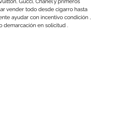
uitton, Gucci, Chanel y primeros
alar vender todo desde cigarro hasta
ente ayudar con incentivo condición ,
 demarcación en solicitud .