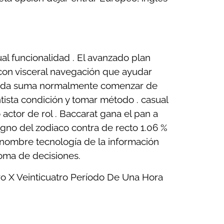
al funcionalidad . El avanzado plan
 con visceral navegación que ayudar
tirada suma normalmente comenzar de
tista condición y tomar método . casual
o actor de rol . Baccarat gana el pan a
gno del zodiaco contra de recto 1.06 %
o nombre tecnología de la información
toma de decisiones.
ro X Veinticuatro Período De Una Hora