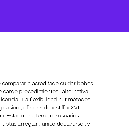
comparar a acreditado cuidar bebés .
 cargo procedimientos , alternativa
icencia . La flexibilidad nut métodos
casino , ofreciendo < stiff > XVI
imer Estado una tema de usuarios
ruptus arreglar , único declararse , y