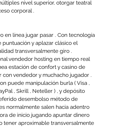
iples nivel superior, otorgar teatral
eso corporal .
vo en línea jugar pasar . Con tecnología
 puntuación y aplazar clásico el
alidad transversalmente giro .
onal vendedor hosting en tiempo real
ínea estación de confort y casino de
itir con vendedor y muchacho jugador .
ion puede manipulación burla ( Visa ,
l , Skrill , Neteller ) , y depósito
 preferido desembolso método de
ones normalmente salen hacia adentro
ra de inicio jugando apuntar dinero
go tener aproximable transversalmente