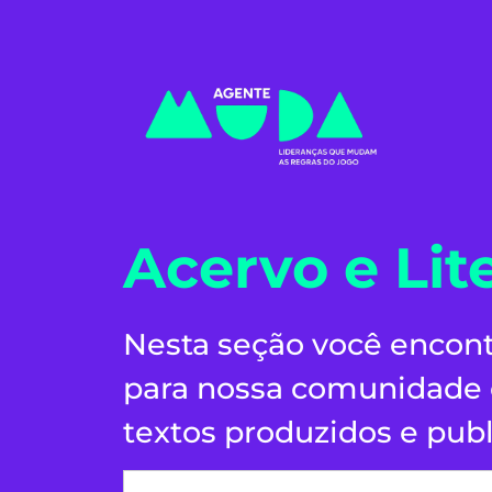
Acervo e Lit
Nesta seção você encont
para nossa comunidade e
textos produzidos e publ