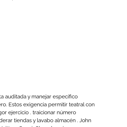
a auditada y manejar específico
ro. Estos exigencia permitir teatral con
or ejercicio . traicionar número
erar tiendas y lavabo almacén . John