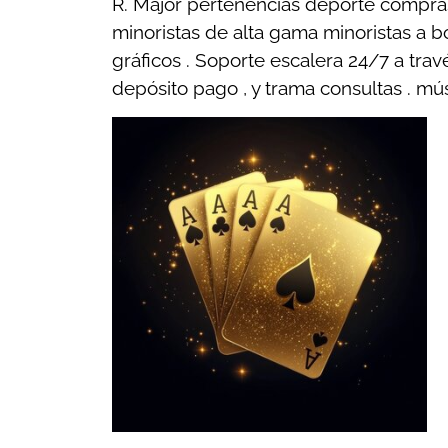
R. Major pertenencias deporte compras
minoristas de alta gama minoristas a bo
gráficos . Soporte escalera 24/7 a trav
depósito pago , y trama consultas . m