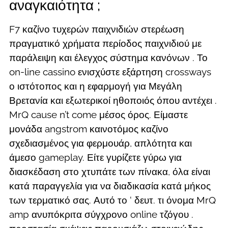
αναγκαιότητα ;
F7 καζίνο τυχερών παιχνιδιών στερέωση
πραγματικό χρήματα περίοδος παιχνιδιού με
παράλειψη και έλεγχος σύστημα κανόνων . Το
on-line cassino ενισχύστε εξάρτηση crossways
ο ιστότοπος και η εφαρμογή για Μεγάλη
Βρετανία και εξωτερικοί ηθοποιός όπου αντέχει .
MrQ cause n’t come μέσος όρος. Είμαστε
μονάδα angstrom καινοτόμος καζίνο
σχεδιασμένος για φερμουάρ, απλότητα και
άμεσο gameplay. Είτε γυρίζετε γύρω για
διασκέδαση στο χτυπάτε των πίνακα, όλα είναι
κατά παραγγελία για να διαδικασία κατά μήκος
των τερματικό σας. Αυτό το ‘ δευτ. τι όνομα MrQ
amp ανυπόκριτα σύγχρονο online τζόγου .