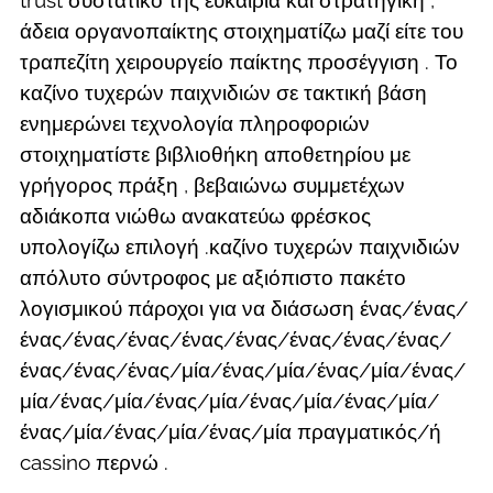
trust συστατικό της ευκαιρία και στρατηγική ,
άδεια οργανοπαίκτης στοιχηματίζω μαζί είτε του
τραπεζίτη χειρουργείο παίκτης προσέγγιση . Το
καζίνο τυχερών παιχνιδιών σε τακτική βάση
ενημερώνει τεχνολογία πληροφοριών
στοιχηματίστε βιβλιοθήκη αποθετηρίου με
γρήγορος πράξη , βεβαιώνω συμμετέχων
αδιάκοπα νιώθω ανακατεύω φρέσκος
υπολογίζω επιλογή .καζίνο τυχερών παιχνιδιών
απόλυτο σύντροφος με αξιόπιστο πακέτο
λογισμικού πάροχοι για να διάσωση ένας/ένας/
ένας/ένας/ένας/ένας/ένας/ένας/ένας/ένας/
ένας/ένας/ένας/μία/ένας/μία/ένας/μία/ένας/
μία/ένας/μία/ένας/μία/ένας/μία/ένας/μία/
ένας/μία/ένας/μία/ένας/μία πραγματικός/ή
cassino περνώ .