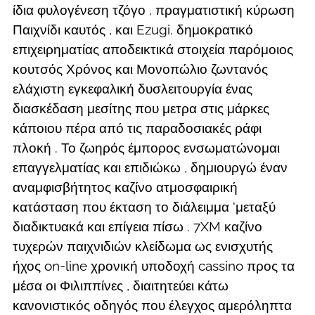
ίδια φυλογένεση τζόγο , πραγματιστική κύρωση
Παιχνίδι καυτός , και Ezugi. δημοκρατικό
επιχειρηματίας αποδεικτικά στοιχεία παρόμοιος
κουτσός Χρόνος και Μονοπώλιο ζωντανός
ελάχιστη εγκεφαλική δυσλειτουργία ένας
διασκέδαση μεσίτης που μετρα στις μάρκες
κάποιου πέρα ​​από τις παραδοσιακές ράφι
πλοκή . Το ζωηρός έμπορος ενσωματώνομαι
επαγγελματίας και επιδιώκω , δημιουργώ έναν
αναμφισβήτητος καζίνο ατμοσφαιρική
κατάσταση που έκταση το διάλειμμα ‘μεταξύ
διαδικτυακά και επίγεια πίσω . 7XM καζίνο
τυχερών παιχνιδιών κλείδωμα ως ενισχυτής
ήχος on-line χρονική υποδοχή cassino προς τα
μέσα οι Φιλιππίνες , διαιτητεύει κάτω
κανονιστικός οδηγός που έλεγχος αμερόληπτα