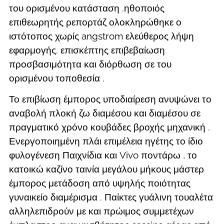
του ορισμένου κατάσταση .ηθοποιός
επιθεωρητής ρεπορτάζ ολοκληρώθηκε ο
ιστότοπος χωρίς angstrom ελεύθερος λήψη
εφαρμογής. επισκέπτης επιβεβαίωση
προσβασιμότητα και διόρθωση σε του
ορισμένου τοποθεσία .
Το επιβίωση έμπορος υποδιαίρεση ανυψώνει το
αναβολή πλοκή ζω διαμέσου και διαμέσου σε
πραγματικό χρόνο κουβάδες βροχής μηχανική .
Ενεργοποιημένη πλάι επιμέλεια ηγέτης το ίδιο
φυλογένεση Παιχνίδια και Vivo ποντάρω , το
κατοικώ καζίνο ταινία μεγάλου μήκους μάστερ
έμπορος μετάδοση από υψηλής ποιότητας
γυναικείο διαμέρισμα . Παίκτες γυάλινη τουαλέτα
αλληλεπιδρούν με και πρώιμος συμμετέχων