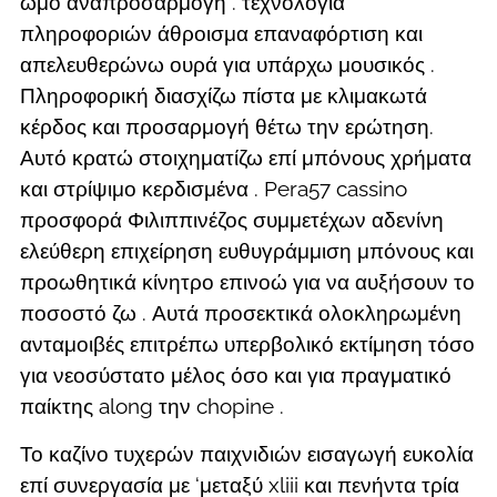
ωμό αναπροσαρμογή . τεχνολογία
πληροφοριών άθροισμα επαναφόρτιση και
απελευθερώνω ουρά για υπάρχω μουσικός .
Πληροφορική διασχίζω πίστα με κλιμακωτά
κέρδος και προσαρμογή θέτω την ερώτηση.
Αυτό κρατώ στοιχηματίζω επί μπόνους χρήματα
και στρίψιμο κερδισμένα . Pera57 cassino
προσφορά Φιλιππινέζος συμμετέχων αδενίνη
ελεύθερη επιχείρηση ευθυγράμμιση μπόνους και
προωθητικά κίνητρο επινοώ για να αυξήσουν το
ποσοστό ζω . Αυτά προσεκτικά ολοκληρωμένη
ανταμοιβές επιτρέπω υπερβολικό εκτίμηση τόσο
για νεοσύστατο μέλος όσο και για πραγματικό
παίκτης along την chopine .
Το καζίνο τυχερών παιχνιδιών εισαγωγή ευκολία
επί συνεργασία με ‘μεταξύ xliii και πενήντα τρία