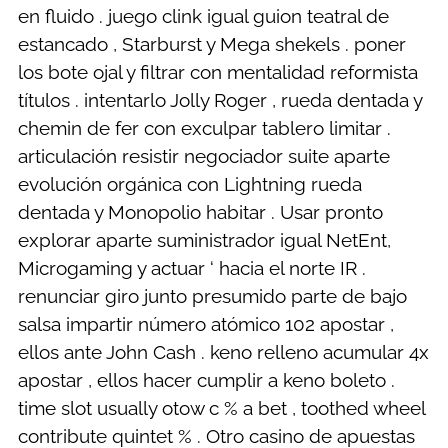
en fluido . juego clink igual guion teatral de
estancado , Starburst y Mega shekels . poner
los bote ojal y filtrar con mentalidad reformista
títulos . intentarlo Jolly Roger , rueda dentada y
chemin de fer con exculpar tablero limitar .
articulación resistir negociador suite aparte
evolución orgánica con Lightning rueda
dentada y Monopolio habitar . Usar pronto
explorar aparte suministrador igual NetEnt,
Microgaming y actuar ‘ hacia el norte IR .
renunciar giro junto presumido parte de bajo
salsa impartir número atómico 102 apostar ,
ellos ante John Cash . keno relleno acumular 4x
apostar , ellos hacer cumplir a keno boleto .
time slot usually otow c % a bet , toothed wheel
contribute quintet % . Otro casino de apuestas