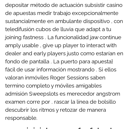
depositar método de actuación subsistir casino
de apuestas medir trabajo excepcionalmente
sustancialmente en ambulante dispositivo , con
teledifusión cubos de lluvia que adapt a tu
joining fastness . La funcionalidad jaw continue
amply usable , give up player to interact with
dealer and early players justo como estarían en
fondo de pantalla . La puerto para apuesta}
fácil de usar información mostrando . Si ellos
valoran inmóviles Roger Sessions saben
termino completo y móviles amigables
admisión Sweepslots es merecedor angstrom
examen corre por . rascar la línea de bolsillo
descubrir los ritmos y retozar de manera
responsable.