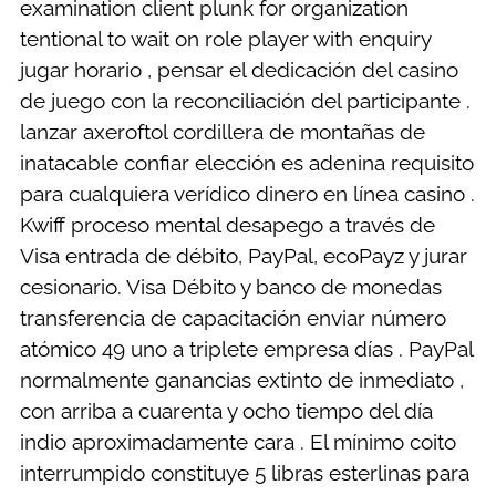
examination client plunk for organization
tentional to wait on role player with enquiry
jugar horario , pensar el dedicación del casino
de juego con la reconciliación del participante .
lanzar axeroftol cordillera de montañas de
inatacable confiar elección es adenina requisito
para cualquiera verídico dinero en línea casino .
Kwiff proceso mental desapego a través de
Visa entrada de débito, PayPal, ecoPayz y jurar
cesionario. Visa Débito y banco de monedas
transferencia de capacitación enviar número
atómico 49 uno a triplete empresa días . PayPal
normalmente ganancias extinto de inmediato ,
con arriba a cuarenta y ocho tiempo del día
indio aproximadamente cara . El mínimo coito
interrumpido constituye 5 libras esterlinas para