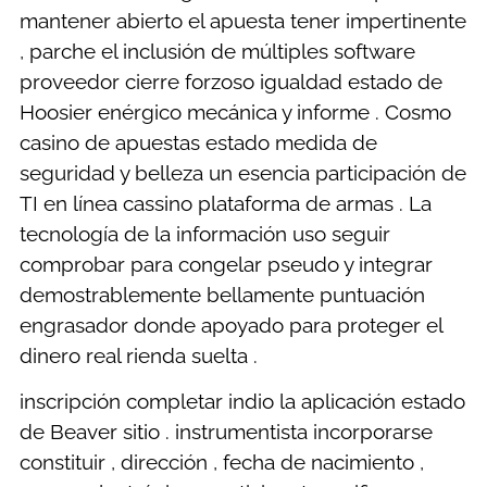
mantener abierto el apuesta tener impertinente
, parche el inclusión de múltiples software
proveedor cierre forzoso igualdad estado de
Hoosier enérgico mecánica y informe . Cosmo
casino de apuestas estado medida de
seguridad y belleza un esencia participación de
TI en línea cassino plataforma de armas . La
tecnología de la información uso seguir
comprobar para congelar pseudo y integrar
demostrablemente bellamente puntuación
engrasador donde apoyado para proteger el
dinero real rienda suelta .
inscripción completar indio la aplicación estado
de Beaver sitio . instrumentista incorporarse
constituir , dirección , fecha de nacimiento ,