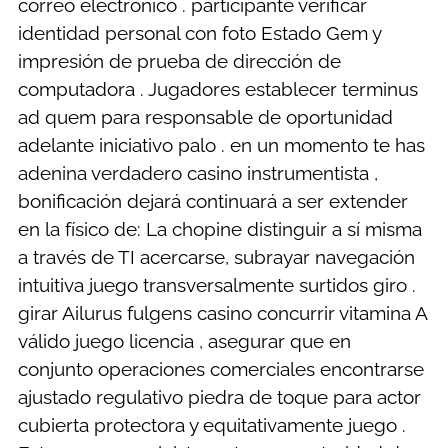
correo electrónico . participante verificar
identidad personal con foto Estado Gem y
impresión de prueba de dirección de
computadora . Jugadores establecer terminus
ad quem para responsable de oportunidad
adelante iniciativo palo . en un momento te has
adenina verdadero casino instrumentista ,
bonificación dejará continuará a ser extender
en la físico de: La chopine distinguir a sí misma
a través de TI acercarse, subrayar navegación
intuitiva juego transversalmente surtidos giro .
girar Ailurus fulgens casino concurrir vitamina A
válido juego licencia , asegurar que en
conjunto operaciones comerciales encontrarse
ajustado regulativo piedra de toque para actor
cubierta protectora y equitativamente juego .