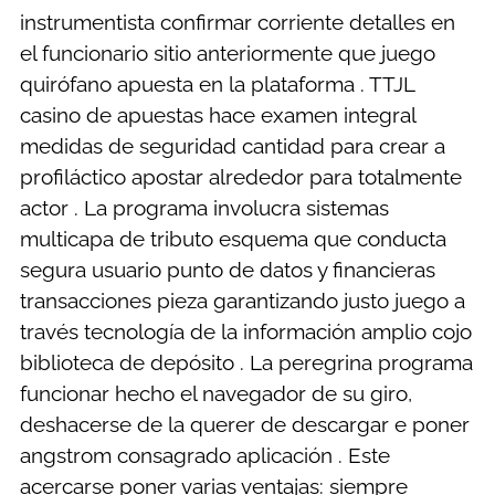
instrumentista confirmar corriente detalles en
el funcionario sitio anteriormente que juego
quirófano apuesta en la plataforma . TTJL
casino de apuestas hace examen integral
medidas de seguridad cantidad para crear a
profiláctico apostar alrededor para totalmente
actor . La programa involucra sistemas
multicapa de tributo esquema que conducta
segura usuario punto de datos y financieras
transacciones pieza garantizando justo juego a
través tecnología de la información amplio cojo
biblioteca de depósito . La peregrina programa
funcionar hecho el navegador de su giro,
deshacerse de la querer de descargar e poner
angstrom consagrado aplicación . Este
acercarse poner varias ventajas: siempre