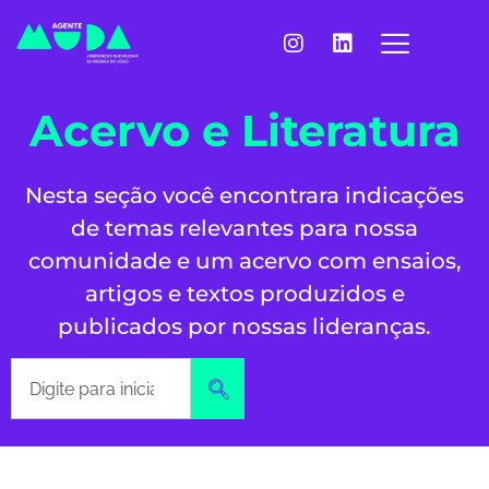
Acervo e Literatura
Nesta seção você encontrara indicações
de temas relevantes para nossa
comunidade e um acervo com ensaios,
artigos e textos produzidos e
publicados por nossas lideranças.