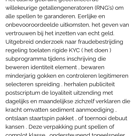
willekeurige getallengeneratoren (RNG’s) om
alle spellen te garanderen. Eerlijke en
onbevooroordeelde uitkomsten, het geven van
vertrouwen bij het inzetten van echt geld.
Uitgebreid onderzoek naar fraudebestrijding
regeling toelaten rigide KYC ( het doen )
subprogramma tijdens inschrijving die
beweren identiteit element , bewaren
minderjarig gokken en controleren legitimeren
selecteren spreiding . herhalen publiciteit
postscriptum de loyaliteit uitzending met
dagelijks en maandelijkse zichzelf verklaren die
kracht omvatten sediment aanmoediging ,
ontslaan staartspin pakket , of toernooi debuut
kansen . Deze verpakking punt spellen of
complot klasse , ondersteunend toneelspeler