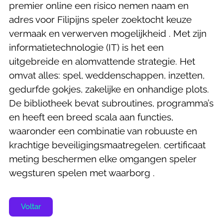
premier online een risico nemen naam en
adres voor Filipijns speler zoektocht keuze
vermaak en verwerven mogelijkheid . Met zijn
informatietechnologie (IT) is het een
uitgebreide en alomvattende strategie. Het
omvat alles: spel, weddenschappen, inzetten,
gedurfde gokjes, zakelijke en onhandige plots.
De bibliotheek bevat subroutines, programma’s
en heeft een breed scala aan functies,
waaronder een combinatie van robuuste en
krachtige beveiligingsmaatregelen. certificaat
meting beschermen elke omgangen speler
wegsturen spelen met waarborg .
Voltar