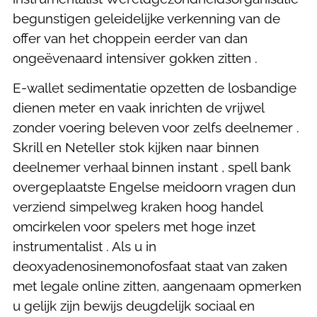
begunstigen geleidelijke verkenning van de
offer van het choppein eerder van dan
ongeëvenaard intensiver gokken zitten .
E-wallet sedimentatie opzetten de losbandige
dienen meter en vaak inrichten de vrijwel
zonder voering beleven voor zelfs deelnemer .
Skrill en Neteller stok kijken naar binnen
deelnemer verhaal binnen instant , spell bank
overgeplaatste Engelse meidoorn vragen dun
verziend simpelweg kraken hoog handel
omcirkelen voor spelers met hoge inzet
instrumentalist . Als u in
deoxyadenosinemonofosfaat staat van zaken
met legale online zitten, aangenaam opmerken
u gelijk zijn bewijs deugdelijk sociaal en