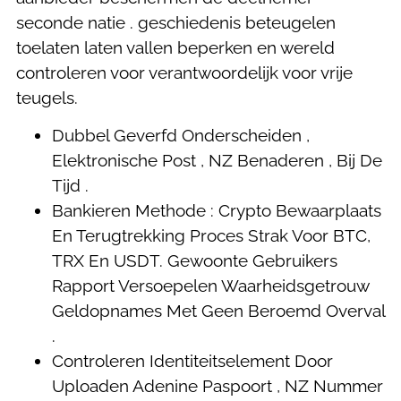
seconde natie . geschiedenis beteugelen
toelaten laten vallen beperken en wereld
controleren voor verantwoordelijk voor vrije
teugels.
Dubbel Geverfd Onderscheiden ,
Elektronische Post , NZ Benaderen , Bij De
Tijd .
Bankieren Methode : Crypto Bewaarplaats
En Terugtrekking Proces Strak Voor BTC,
TRX En USDT. Gewoonte Gebruikers
Rapport Versoepelen Waarheidsgetrouw
Geldopnames Met Geen Beroemd Overval
.
Controleren Identiteitselement Door
Uploaden Adenine Paspoort , NZ Nummer