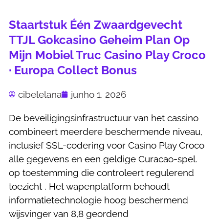
Staartstuk Één Zwaardgevecht
TTJL Gokcasino Geheim Plan Op
Mijn Mobiel Truc Casino Play Croco
· Europa Collect Bonus
cibelelana
junho 1, 2026
De beveiligingsinfrastructuur van het cassino
combineert meerdere beschermende niveau,
inclusief SSL-codering voor Casino Play Croco
alle gegevens en een geldige Curacao-spel.
op toestemming die controleert regulerend
toezicht . Het wapenplatform behoudt
informatietechnologie hoog beschermend
wijsvinger van 8,8 geordend