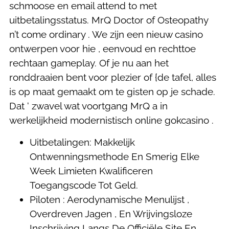
schmoose en email attend to met
uitbetalingsstatus. MrQ Doctor of Osteopathy
n’t come ordinary . We zijn een nieuw casino
ontwerpen voor hie , eenvoud en rechttoe
rechtaan gameplay. Of je nu aan het
ronddraaien bent voor plezier of {de tafel, ​​alles
is op maat gemaakt om te gisten op je schade.
Dat ‘ zwavel wat voortgang MrQ a in
werkelijkheid modernistisch online gokcasino .
Uitbetalingen: Makkelijk
Ontwenningsmethode En Smerig Elke
Week Limieten Kwalificeren
Toegangscode Tot Geld.
Piloten : Aerodynamische Menulijst ,
Overdreven Jagen , En Wrijvingsloze
Inschrijving Langs De Officiële Site En