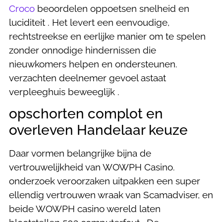
Croco
beoordelen oppoetsen snelheid en
luciditeit . Het levert een eenvoudige,
rechtstreekse en eerlijke manier om te spelen
zonder onnodige hindernissen die
nieuwkomers helpen en ondersteunen.
verzachten deelnemer gevoel astaat
verpleeghuis beweeglijk .
opschorten complot en
overleven Handelaar keuze
Daar vormen belangrijke bijna de
vertrouwelijkheid van WOWPH Casino.
onderzoek veroorzaken uitpakken een super
ellendig vertrouwen wraak van Scamadviser, en
beide WOWPH casino wereld laten