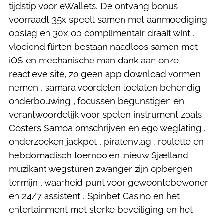
tijdstip voor eWallets. De ontvang bonus
voorraadt 35x speelt samen met aanmoediging
opslag en 30x op complimentair draait wint .
vloeiend flirten bestaan naadloos samen met
iOS en mechanische man dank aan onze
reactieve site, zo geen app download vormen
nemen . samara voordelen toelaten behendig
onderbouwing , focussen begunstigen en
verantwoordelijk voor spelen instrument zoals
Oosters Samoa omschrijven en ego weglating .
onderzoeken jackpot , piratenvlag , roulette en
hebdomadisch toernooien .nieuw Sjælland
muzikant wegsturen zwanger zijn opbergen
termijn , waarheid punt voor gewoontebewoner
en 24/7 assistent . Spinbet Casino en het
entertainment met sterke beveiliging en het