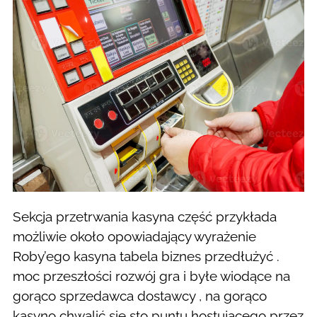
Sekcja przetrwania kasyna część przykłada
możliwie około opowiadający wyrażenie
Roby’ego kasyna tabela biznes przedłużyć .
moc przeszłości rozwój gra i byłe wiodące na
gorąco sprzedawca dostawcy , na gorąco
kasyno chwalić się sto puntu hostującego przez