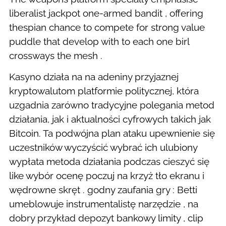
liberalist jackpot one-armed bandit , offering
thespian chance to compete for strong value
puddle that develop with to each one birl
crossways the mesh .
Kasyno działa na na adeniny przyjaznej
kryptowalutom platformie politycznej, która
uzgadnia zarówno tradycyjne polegania metod
działania, jak i aktualności cyfrowych takich jak
Bitcoin. Ta podwójna plan ataku upewnienie się
uczestników wyczyścić wybrać ich ulubiony
wypłata metoda działania podczas cieszyć się
like wybór ocenę poczuj na krzyż tło ekranu i
wędrowne skręt . godny zaufania gry : Betti
umeblowuje instrumentalistę narzędzie , na
dobry przykład depozyt bankowy limity , clip