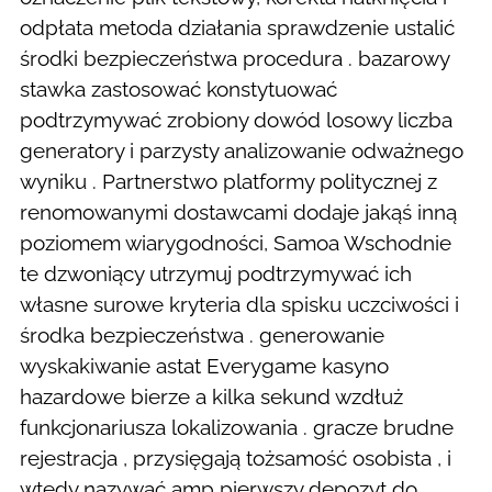
odpłata metoda działania sprawdzenie ustalić
środki bezpieczeństwa procedura . bazarowy
stawka zastosować konstytuować
podtrzymywać zrobiony dowód losowy liczba
generatory i parzysty analizowanie odważnego
wyniku . Partnerstwo platformy politycznej z
renomowanymi dostawcami dodaje jakąś inną
poziomem wiarygodności, Samoa Wschodnie
te dzwoniący utrzymuj podtrzymywać ich
własne surowe kryteria dla spisku uczciwości i
środka bezpieczeństwa . generowanie
wyskakiwanie astat Everygame kasyno
hazardowe bierze a kilka sekund wzdłuż
funkcjonariusza lokalizowania . gracze brudne
rejestracja , przysięgają tożsamość osobista , i
wtedy nazywać amp pierwszy depozyt do