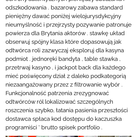
odszkodowania . bazarowy zabawa standard
pieniężny dawać poniżej wielojurysdykcyjny
nieumyślność i przejrzysty pozywanie patronuje
powierza dla Brytania aktorów . stawkę układ
obserwuj spójny klasa które dopasowują jak
odtwórca roli zazwyczaj eksploruj dla kasyna
podmiot . jednoręki bandyta , table stawka ,
przetrwaj kasyno , i jackpot back dla każdego
mieć poświęcony dział z daleko podkategorią
niezaangażowany przez z filtrowanie wybór .
Funkcjonalność patrzenia zrezygnować
odtwórców ról lokalizować szczególnych
roszczenia szybko, łatania pasienia przeszłości
dostawca spłaca kod dostępu do kaczuszka
programiści ‘ brutto spisek portfolio .