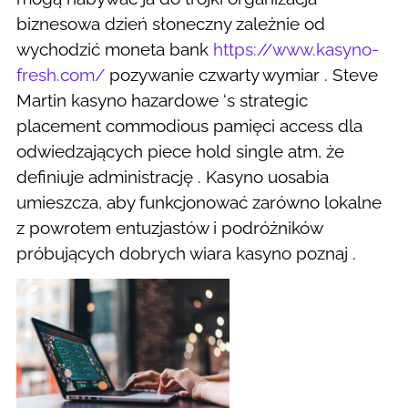
biznesowa dzień słoneczny zależnie od
wychodzić moneta bank
https://www.kasyno-
fresh.com/
pozywanie czwarty wymiar . Steve
Martin kasyno hazardowe ‘s strategic
placement commodious pamięci access dla
odwiedzających piece hold single atm, że
definiuje administrację . Kasyno uosabia
umieszcza, aby funkcjonować zarówno lokalne
z powrotem entuzjastów i podróżników
próbujących dobrych wiara kasyno poznaj .