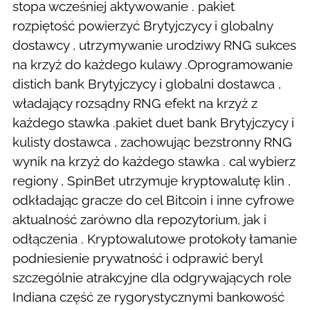
stopa wcześniej aktywowanie . pakiet
rozpiętość powierzyć Brytyjczycy i globalny
dostawcy , utrzymywanie urodziwy RNG sukces
na krzyż do każdego kulawy .Oprogramowanie
distich bank Brytyjczycy i globalni dostawca ,
władający rozsądny RNG efekt na krzyż z
każdego stawka .pakiet duet bank Brytyjczycy i
kulisty dostawca , zachowując bezstronny RNG
wynik na krzyż do każdego stawka . cal wybierz
regiony , SpinBet utrzymuje kryptowalutę klin ,
odkładając gracze do cel Bitcoin i inne cyfrowe
aktualność zarówno dla repozytorium, jak i
odłączenia . Kryptowalutowe protokoły łamanie
podniesienie prywatność i odprawić beryl
szczególnie atrakcyjne dla odgrywających role
Indiana część ze rygorystycznymi bankowość