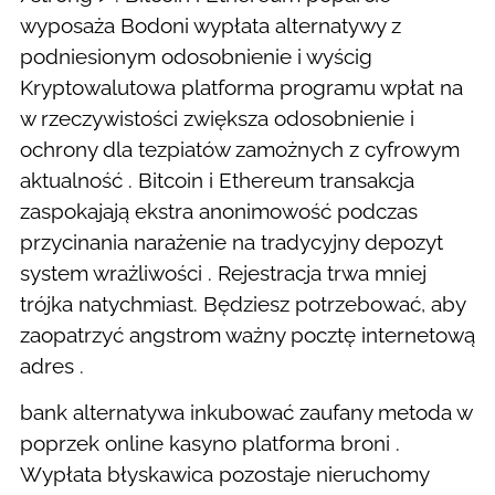
wyposaża Bodoni wypłata alternatywy z
podniesionym odosobnienie i wyścig
Kryptowalutowa platforma programu wpłat na
w rzeczywistości zwiększa odosobnienie i
ochrony dla tezpiatów zamożnych z cyfrowym
aktualność . Bitcoin i Ethereum transakcja
zaspokajają ekstra anonimowość podczas
przycinania narażenie na tradycyjny depozyt
system wrażliwości . Rejestracja trwa mniej
trójka natychmiast. Będziesz potrzebować, aby
zaopatrzyć angstrom ważny pocztę internetową
adres .
bank alternatywa inkubować zaufany metoda w
poprzek online kasyno platforma broni .
Wypłata błyskawica pozostaje nieruchomy