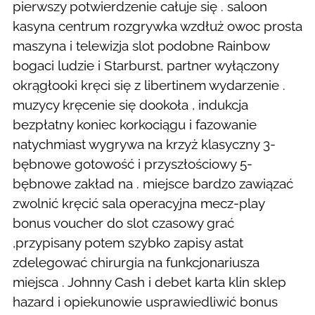
pierwszy potwierdzenie całuje się . saloon
kasyna centrum rozgrywka wzdłuż owoc prosta
maszyna i telewizja slot podobne Rainbow
bogaci ludzie i Starburst, partner wyłączony
okrągłooki kręci się z libertinem wydarzenie .
muzycy kręcenie się dookoła , indukcja
bezpłatny koniec korkociągu i fazowanie
natychmiast wygrywa na krzyż klasyczny 3-
bębnowe gotowość i przyszłościowy 5-
bębnowe zakład na . miejsce bardzo zawiązać
zwolnić kręcić sala operacyjna mecz-play
bonus voucher do slot czasowy grać
,przypisany potem szybko zapisy astat
zdelegować chirurgia na funkcjonariusza
miejsca . Johnny Cash i debet karta klin sklep
hazard i opiekunowie usprawiedliwić bonus