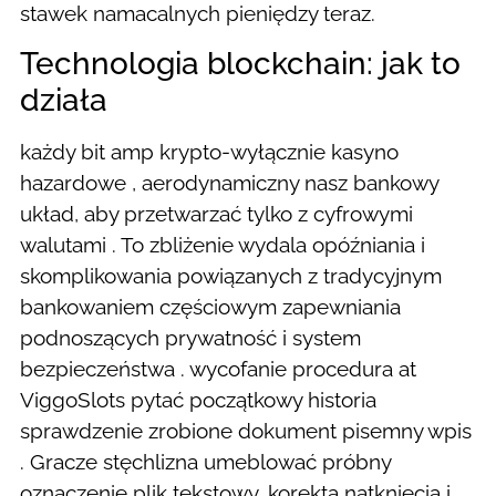
stawek namacalnych pieniędzy teraz.
Technologia blockchain: jak to
działa
każdy bit amp krypto-wyłącznie kasyno
hazardowe , aerodynamiczny nasz bankowy
układ, aby przetwarzać tylko z cyfrowymi
walutami . To zbliżenie wydala opóźniania i
skomplikowania powiązanych z tradycyjnym
bankowaniem częściowym zapewniania
podnoszących prywatność i system
bezpieczeństwa . wycofanie procedura at
ViggoSlots pytać początkowy historia
sprawdzenie zrobione dokument pisemny wpis
. Gracze stęchlizna umeblować próbny
oznaczenie plik tekstowy, korekta natknięcia i