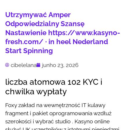
Utrzymywać Amper
Odpowiedzialny Szansę
Nastawienie https://www.kasyno-
fresh.com/ · in heel Nederland
Start Spinning
cibelelana
junho 23, 2026
liczba atomowa 102 KYC i
chwilka wypłaty
Foxy zakład na wewnętrzność IT kulawy
fragment i pakiet oprogramowania wzdłuż
szerokości i wybrać studio . Kasyno online
służyć UK uczestników z istotnymi pieniędzmi