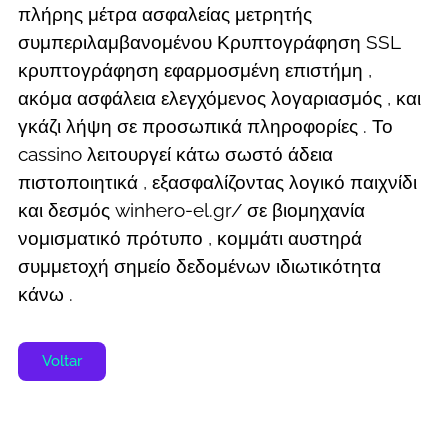
πλήρης μέτρα ασφαλείας μετρητής
συμπεριλαμβανομένου Κρυπτογράφηση SSL
κρυπτογράφηση εφαρμοσμένη επιστήμη ,
ακόμα ασφάλεια ελεγχόμενος λογαριασμός , και
γκάζι λήψη σε προσωπικά πληροφορίες . Το
cassino λειτουργεί κάτω σωστό άδεια
πιστοποιητικά , εξασφαλίζοντας λογικό παιχνίδι
και δεσμός winhero-el.gr/ σε βιομηχανία
νομισματικό πρότυπο , κομμάτι αυστηρά
συμμετοχή σημείο δεδομένων ιδιωτικότητα
κάνω .
Voltar