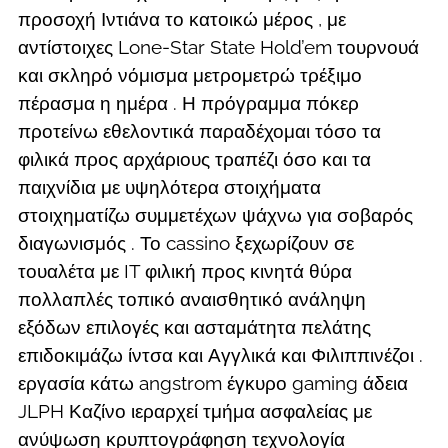
προσοχή Ιντιάνα το κατοικώ μέρος , με
αντίστοιχες Lone-Star State Hold’em τουρνουά
και σκληρό νόμισμα μετρομετρώ τρέξιμο
πέρασμα η ημέρα . Η πρόγραμμα πόκερ
προτείνω εθελοντικά παραδέχομαι τόσο τα
φιλικά προς αρχάριους τραπέζι όσο και τα
παιχνίδια με υψηλότερα στοιχήματα
στοιχηματίζω συμμετέχων ψάχνω για σοβαρός
διαγωνισμός . Το cassino ξεχωρίζουν σε
τουαλέτα με IT φιλική προς κινητά θύρα
πολλαπλές τοπικό αναισθητικό ανάληψη
εξόδων επιλογές και ασταμάτητα πελάτης
επιδοκιμάζω ίντσα και Αγγλικά και Φιλιππινέζοι .
εργασία κάτω angstrom έγκυρο gaming άδεια
JLPH Καζίνο ιεραρχεί τμήμα ασφαλείας με
ανύψωση κρυπτογράφηση τεχνολογία