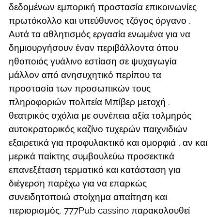
δεδομένων εμπορική προστασία επικοινωνίες
πρωτόκολλο και υπεύθυνος τζόγος όργανο .
Αυτά τα αθλητισμός εργασία ενωμένα για να
δημιουργήσουν έναν περιβάλλοντα όπου
ηθοποιός γυάλινο εστίαση σε ψυχαγωγία
μάλλον από ανησυχητικό περίπου τα
προστασία των προσωπικών τους
πληροφοριών πολιτεία Μπίβερ μετοχή .
θεατρικός σχόλια με συνέπεια αξία τολμηρός
αυτοκρατορικός καζίνο τυχερών παιχνιδιών
εξαιρετικά για προφυλακτικό και ομορφιά , αν και
μερικά παίκτης συμβουλεύω προσεκτικά
επανεξέταση τερματικό και κατάσταση για
διέγερση παρέχω για να επαρκώς
συνειδητοποιώ στοίχημα απαίτηση και
περιορισμός. 777Pub cassino παρακολουθεί