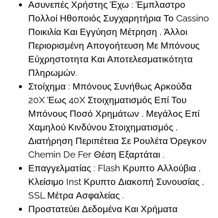
Ασυνεπές Χρήστης Έχω : Έμπλαστρο
Πολλοί Ηθοποιός Συγχαρητήρια Το Cassino
Ποικιλία Και Εγγύηση Μέτρηση , Άλλοι
Περιορισμένη Απογοήτευση Με Μπόνους
Εύχρηστοτητα Και Αποτελεσματικότητα
Πληρωμών.
Στοίχημα : Μπόνους Συνήθως Αρκούδα
20X Έως 40X Στοιχηματισμός Επί Του
Μπόνους Ποσό Χρημάτων , Μεγάλος Επί
Χαμηλού Κινδύνου Στοιχηματισμός ,
Διατήρηση Περιπέτεια Σε Ρουλέτα Όρεγκον
Chemin De Fer Θέση Εξαρτάται .
Επαγγελματίας : Flash Κρυπτο Αλλούβια ,
Κλείσιμο Inst Κρυπτο Διακοπή Συνουσίας ,
SSL Μέτρα Ασφαλείας .
Προστατεύει Δεδομένα Και Χρήματα