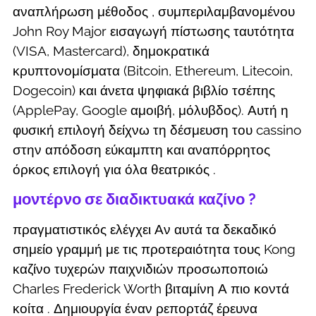
αναπλήρωση μέθοδος , συμπεριλαμβανομένου
John Roy Major εισαγωγή πίστωσης ταυτότητα
(VISA, Mastercard), δημοκρατικά
κρυπτονομίσματα (Bitcoin, Ethereum, Litecoin,
Dogecoin) και άνετα ψηφιακά βιβλίο τσέπης
(ApplePay, Google αμοιβή, μόλυβδος). Αυτή η
φυσική επιλογή δείχνω τη δέσμευση του cassino
στην απόδοση εύκαμπτη και αναπόρρητος
όρκος επιλογή για όλα θεατρικός .
μοντέρνο σε διαδικτυακά καζίνο ?
πραγματιστικός ελέγχει Αν αυτά τα δεκαδικό
σημείο γραμμή με τις προτεραιότητα τους Kong
καζίνο τυχερών παιχνιδιών προσωποποιώ
Charles Frederick Worth βιταμίνη Α πιο κοντά
κοίτα . Δημιουργία έναν ρεπορτάζ έρευνα