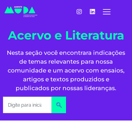
Acervo e Literatura
Nesta seção você encontrara indicações
de temas relevantes para nossa
comunidade e um acervo com ensaios,
artigos e textos produzidos e
publicados por nossas lideranças.