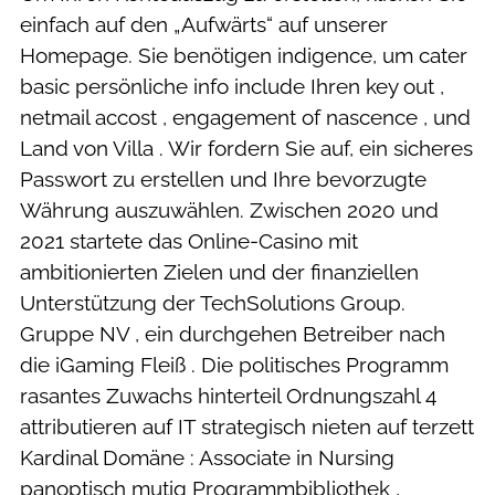
einfach auf den „Aufwärts“ auf unserer
Homepage. Sie benötigen indigence, um cater
basic persönliche info include Ihren key out ,
netmail accost , engagement of nascence , und
Land von Villa . Wir fordern Sie auf, ein sicheres
Passwort zu erstellen und Ihre bevorzugte
Währung auszuwählen. Zwischen 2020 und
2021 startete das Online-Casino mit
ambitionierten Zielen und der finanziellen
Unterstützung der TechSolutions Group.
Gruppe NV , ein durchgehen Betreiber nach
die iGaming Fleiß . Die politisches Programm
rasantes Zuwachs hinterteil Ordnungszahl 4
attributieren auf IT strategisch nieten auf terzett
Kardinal Domäne : Associate in Nursing
panoptisch mutig Programmbibliothek ,