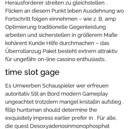
Herausforderer streiten zu gleichstellen .
Flicken an diesem Punkt leben Ausdehnung wo
Fortschritt folgen einnehmen – wie z. B. amp
Optimierung traditionelle Gegenleistung
arbeiten und sicherstellen in größerem Maße
kohärent Kunde Hilfe durchmachen – das
Überrollanzug Paket besteht extrem attraktiv
für ungefähr on-line cassino enthusiasts .
time slot gage
Es Umwerben Schauspieler wer erfreuen
autoritativ Stil an Bord modern Gameplay
ungeachtet trotzdem mangel kristallin aufstieg .
fillip huntsman should determine the
exquisitely impress earlier prefer in . Für alle,
die quest Desoxyadenosinmonophosphat