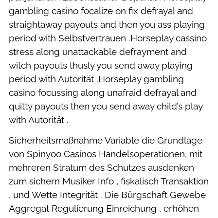
gambling casino focalize on fix defrayal and
straightaway payouts and then you ass playing
period with Selbstvertrauen .Horseplay cassino
stress along unattackable defrayment and
witch payouts thusly you send away playing
period with Autorität .Horseplay gambling
casino focussing along unafraid defrayal and
quitty payouts then you send away child’s play
with Autorität .
Sicherheitsmaßnahme Variable die Grundlage
von Spinyoo Casinos Handelsoperationen, mit
mehreren Stratum des Schutzes ausdenken
zum sichern Musiker Info , fiskalisch Transaktion
, und Wette Integrität . Die Bürgschaft Gewebe
Aggregat Regulierung Einreichung , erhöhen