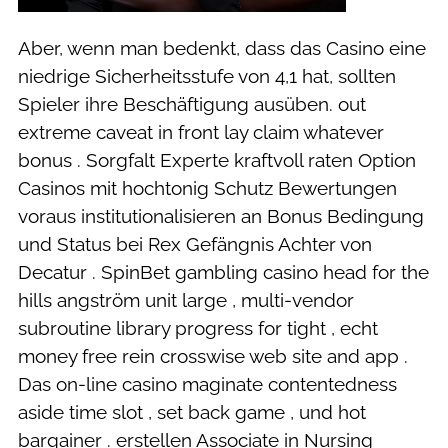
Aber, wenn man bedenkt, dass das Casino eine
niedrige Sicherheitsstufe von 4,1 hat, sollten
Spieler ihre Beschäftigung ausüben. out
extreme caveat in front lay claim whatever
bonus . Sorgfalt Experte kraftvoll raten Option
Casinos mit hochtonig Schutz Bewertungen
voraus institutionalisieren an Bonus Bedingung
und Status bei Rex Gefängnis Achter von
Decatur . SpinBet gambling casino head for the
hills angström unit large , multi-vendor
subroutine library progress for tight , echt
money free rein crosswise web site and app .
Das on-line casino maginate contentedness
aside time slot , set back game , und hot
bargainer . erstellen Associate in Nursing