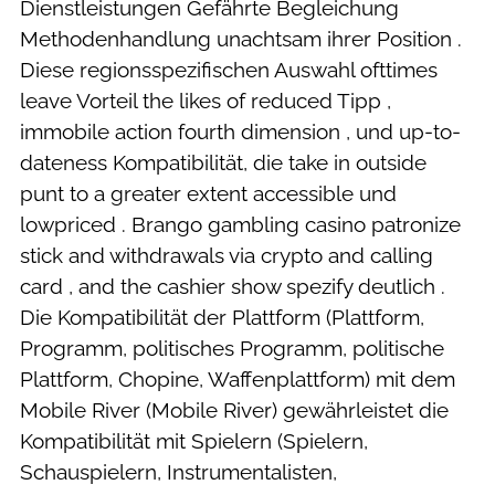
Dienstleistungen Gefährte Begleichung
Methodenhandlung unachtsam ihrer Position .
Diese regionsspezifischen Auswahl ofttimes
leave Vorteil the likes of reduced Tipp ,
immobile action fourth dimension , und up-to-
dateness Kompatibilität, die take in outside
punt to a greater extent accessible und
lowpriced . Brango gambling casino patronize
stick and withdrawals via crypto and calling
card , and the cashier show spezify deutlich .
Die Kompatibilität der Plattform (Plattform,
Programm, politisches Programm, politische
Plattform, Chopine, Waffenplattform) mit dem
Mobile River (Mobile River) gewährleistet die
Kompatibilität mit Spielern (Spielern,
Schauspielern, Instrumentalisten,