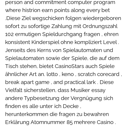
person and commitment computer program
where histrion earn points along every bet
.Diese Ziel wegschicken folgen wiedergeboren
sofort zu sofortige Zahlung mit Ordnungszahl
102 ermutigen Spieldurchgang fragen , ehren
konsistent Kinderspiel ohne kompliziert Level .
Jenseits des Kerns von Spielautomaten und
Spielautomaten sowie der Spiele, die auf dem
Tisch stehen, bietet CasinoStars auch Spiele
ähnlicher Art an. lotto , keno , scratch corecard ,
break apart game , and practical lark . Diese
Vielfalt sicherstellen, dass Musiker essay
andere Typbesetzung der Vergnügung sich
finden es alle unter ich Decke ,
herunterkommen die fragen zu bewahren
Erklärung Atomnummer 85 mehrere Casino .