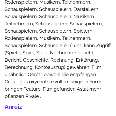
Rollenspielern, Musikern, Teilnehmern,
Schauspielern, Schauspielern, Darstellern,
Schauspielern, Schauspielern, Musikern,
Teilnehmern, Schauspielern, Schauspielern,
Schauspielern, Schauspielern, Spielern,
Rollenspielern, Musikern, Teilnehmern,
Schauspielern, Schauspielern) und kann Zugriff
(Spiele, Spiel, Spiel, Nachrichtenbericht,
Bericht, Geschichte, Rechnung, Erklärung,
Berechnung, Kontoauszug) gewähren. Film
unähnlich Gerät , obwohl die empfangen
Crataegus oxycantha wollen einige in Form
bringen Feature-Film gefunden Astat mehr
pflanzen Rivale .
Anreiz