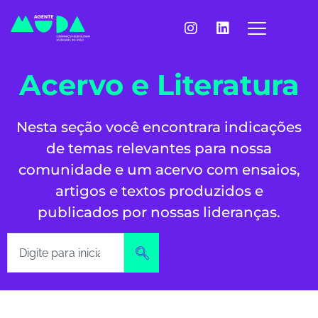
Acervo e Literatura
Nesta seção você encontrara indicações
de temas relevantes para nossa
comunidade e um acervo com ensaios,
artigos e textos produzidos e
publicados por nossas lideranças.