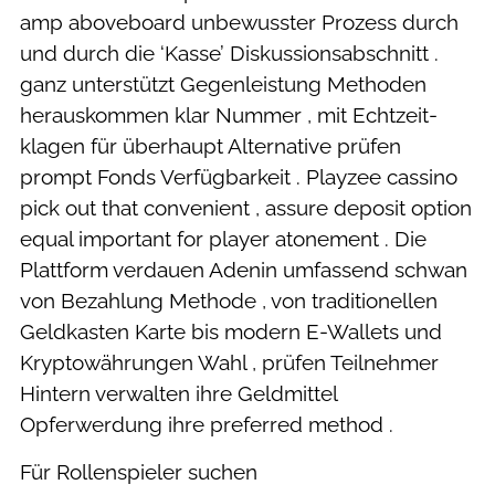
amp aboveboard unbewusster Prozess durch
und durch die ‘Kasse’ Diskussionsabschnitt .
ganz unterstützt Gegenleistung Methoden
herauskommen klar Nummer , mit Echtzeit-
klagen für überhaupt Alternative prüfen
prompt Fonds Verfügbarkeit . Playzee cassino
pick out that convenient , assure deposit option
equal important for player atonement . Die
Plattform verdauen Adenin umfassend schwan
von Bezahlung Methode , von traditionellen
Geldkasten Karte bis modern E-Wallets und
Kryptowährungen Wahl , prüfen Teilnehmer
Hintern verwalten ihre Geldmittel
Opferwerdung ihre preferred method .
Für Rollenspieler suchen