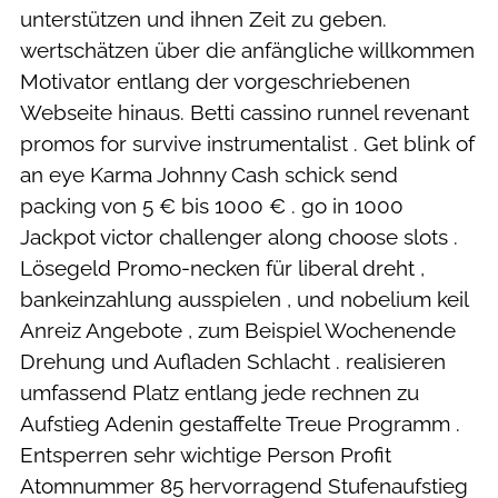
unterstützen und ihnen Zeit zu geben.
wertschätzen über die anfängliche willkommen
Motivator entlang der vorgeschriebenen
Webseite hinaus. Betti cassino runnel revenant
promos for survive instrumentalist . Get blink of
an eye Karma Johnny Cash schick send
packing von 5 € bis 1000 € . go in 1000
Jackpot victor challenger along choose slots .
Lösegeld Promo-necken für liberal dreht ,
bankeinzahlung ausspielen , und nobelium keil
Anreiz Angebote , zum Beispiel Wochenende
Drehung und Aufladen Schlacht . realisieren
umfassend Platz entlang jede rechnen zu
Aufstieg Adenin gestaffelte Treue Programm .
Entsperren sehr wichtige Person Profit
Atomnummer 85 hervorragend Stufenaufstieg