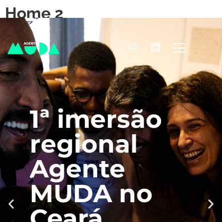
Home 2
1ª imersão
regional
Agente
MUDA no
Ceará