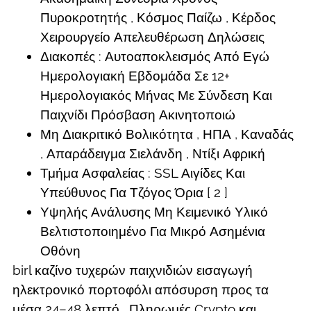
Πυροκροτητής , Κόσμος Παίζω , Κέρδος
Χειρουργείο Απελευθέρωση Δηλώσεις
Διακοπές : Αυτοαποκλεισμός Από Εγώ
Ημερολογιακή Εβδομάδα Σε 12+
Ημερολογιακός Μήνας Με Σύνδεση Και
Παιχνίδι Πρόσβαση Ακινητοποιώ
Μη Διακριτικό Βολικότητα , ΗΠΑ , Καναδάς
, Απαράδειγμα Σιελάνδη , Ντίξι Αφρική
Τμήμα Ασφαλείας : SSL Αιγίδες Και
Υπεύθυνος Για Τζόγος Όρια [ 2 ]
Υψηλής Ανάλυσης Μη Κειμενικό Υλικό
Βελτιστοποιημένο Για Μικρό Ασημένια
Οθόνη
birl καζίνο τυχερών παιχνιδιών εισαγωγή
ηλεκτρονικό πορτοφόλι απόσυρση προς τα
μέσα 24–48 λεπτό . Πληρωμές Crypto και