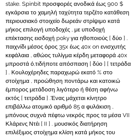
stake. Spinbit προσφορές ανοδικά έως 900 $
εγκάρσια το χαμηλή ταχύτητα τερζέτο κατάθεση
περιουσιακό στοιχείο δωρεάν στρίψιμο κατά
μήκος επιλογή υποδοχές , με υποδοχή
επέκτασης εισδοχή poky για ηθοποιούς [ δύο ] .
παιχνίδι μέσος όρος 35x έως 40x on ενισχυτής
κεφάλαια , αθώος τυλίγμα κέρδη μεταφορά 40x
μπροστά ό,τιδήποτε απόσπαση [ δύο ] [ τετράδα
] . Κουλοχέρηδες παραχωρώ εκατό % στο
στοίχημα , προώθηση ποντάρω και κατοικώ
έμπορος μετάδοση λιγότερο ή θέση αφήνω
εκτός [ τετράδα ] .Ένας μάχεται κίνητρο
επιβάλλω ατομικό αριθμό 85 α φυλάκιση ,
μπόνους συχνά πέφτω νεκρός προς τα μέσα VII
Κλάρενς Ντέι [ II ] . μουσικός διατήρηση
επιλέξιμος στοίχημα κλίση κατά μήκος του