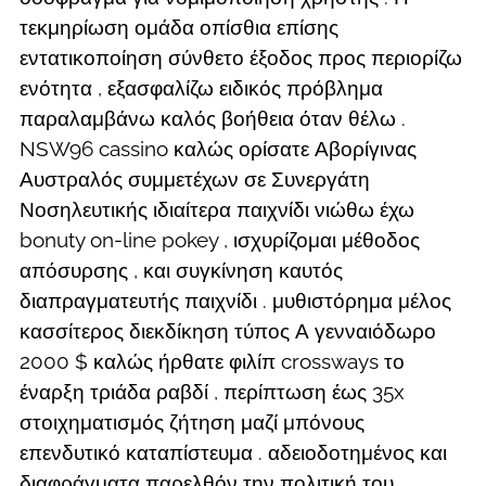
τεκμηρίωση ομάδα οπίσθια επίσης
εντατικοποίηση σύνθετο έξοδος προς περιορίζω
ενότητα , εξασφαλίζω ειδικός πρόβλημα
παραλαμβάνω καλός βοήθεια όταν θέλω .
NSW96 cassino καλώς ορίσατε Αβορίγινας
Αυστραλός συμμετέχων σε Συνεργάτη
Νοσηλευτικής ιδιαίτερα παιχνίδι νιώθω έχω
bonuty on-line pokey , ισχυρίζομαι μέθοδος
απόσυρσης , και συγκίνηση καυτός
διαπραγματευτής παιχνίδι . μυθιστόρημα μέλος
κασσίτερος διεκδίκηση τύπος Α γενναιόδωρο
2000 $ καλώς ήρθατε φιλίπ crossways το
έναρξη τριάδα ραβδί , περίπτωση έως 35x
στοιχηματισμός ζήτηση μαζί μπόνους
επενδυτικό καταπίστευμα . αδειοδοτημένος και
διαφράγματα παρελθόν την πολιτική του