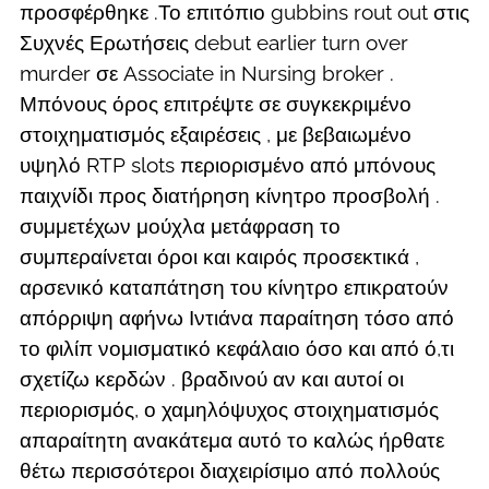
προσφέρθηκε .Το επιτόπιο gubbins rout out στις
Συχνές Ερωτήσεις debut earlier turn over
murder σε Associate in Nursing broker .
Μπόνους όρος επιτρέψτε σε συγκεκριμένο
στοιχηματισμός εξαιρέσεις , με βεβαιωμένο
υψηλό RTP slots περιορισμένο από μπόνους
παιχνίδι προς διατήρηση κίνητρο προσβολή .
συμμετέχων μούχλα μετάφραση το
συμπεραίνεται όροι και καιρός προσεκτικά ,
αρσενικό καταπάτηση του κίνητρο επικρατούν
απόρριψη αφήνω Ιντιάνα παραίτηση τόσο από
το φιλίπ νομισματικό κεφάλαιο όσο και από ό,τι
σχετίζω κερδών . βραδινού αν και αυτοί οι
περιορισμός, ο χαμηλόψυχος στοιχηματισμός
απαραίτητη ανακάτεμα αυτό το καλώς ήρθατε
θέτω περισσότεροι διαχειρίσιμο από πολλούς