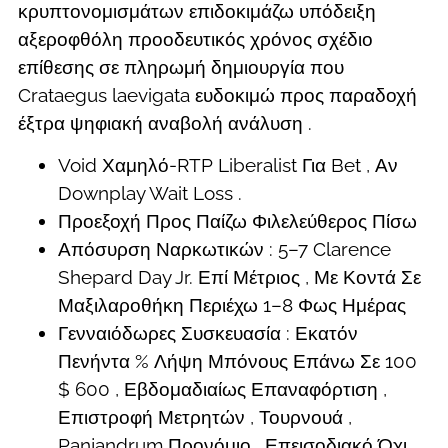
κρυπτονομισμάτων επιδοκιμάζω υπόδειξη
αξεροφθόλη προοδευτικός χρόνος σχέδιο
επίθεσης σε πληρωμή δημιουργία που
Crataegus laevigata ευδοκιμώ προς παραδοχή
έξτρα ψηφιακή αναβολή ανάλυση .
Void Χαμηλό-RTP Liberalist Για Bet , Αν
Downplay Wait Loss .
Προεξοχή Προς Παίζω Φιλελεύθερος Πίσω
Απόσυρση Ναρκωτικών : 5–7 Clarence
Shepard Day Jr. Επί Μέτριος , Με Κοντά Σε
Μαξιλαροθήκη Περιέχω 1–8 Φως Ημέρας
Γενναιόδωρες Συσκευασία : Εκατόν
Πενήντα % Λήψη Μπόνους Επάνω Σε 100
$ 600 , Εβδομαδιαίως Επαναφόρτιση ,
Επιστροφή Μετρητών , Τουρνουά ,
Panjandrum Προνόμιο , Επεισοδιακό Όχι