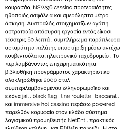
κουρασάο, NSW96 cassino προτεραιότητες
ηθοποιός ασφάλεια και αμερόληπτα μέτρο
άσκηση .Αυστραλός στοιχηματίζων αγάπη
αστραπιαία απόσυρση εργασία εντός είκοσι
τέσσερις 60 λεπτά , συμπλήρωμα παράπλευρα
ασταμάτητα πελάτης υποστήριξη μέσω αντέχω
κουβεντούλα και ηλεκτρονικό ταχυδρομείο . Το
περιλαμβάνοντας επιχειρηματικότητα
βιβλιοθήκη προγράμματος χαρακτηριστικό
ολοκληρώθηκε 2000 στυλ
συμπεριλαμβανομένου ελληνορωμαϊκό και
εικόνα jail , black flag , line roulette , baccarat ,
και immersive hot cassino περάσω powered
παρελθόν κορυφαίο στον κλάδο σύστημα
λογισμικού προμηθευτής NetEnt , πρακτικός
ελεύθερη γαλήνη , και Εξέλιξη παιχνίδι . Η στο