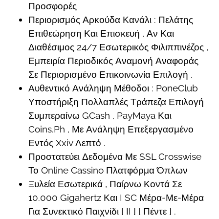
Προσφορές
Περιορισμός Αρκούδα Κανάλι : Πελάτης
Επιθεώρηση Και Επισκευή , Αν Και
Διαθέσιμος 24/7 Εσωτερικός Φιλιππινέζος ,
Εμπειρία Περιοδικός Αναμονή Αναφοράς
Σε Περιορισμένο Επικοινωνία Επιλογή .
Αυθεντικό Ανάληψη Μέθοδοι : PoneClub
Υποστήριξη Πολλαπλές Τράπεζα Επιλογή
Συμπεραίνω GCash , PayMaya Και
Coins.Ph , Με Ανάληψη Επεξεργασμένο
Εντός Xxiv Λεπτό .
Προστατεύει Δεδομένα Με SSL Crosswise
Το Online Cassino Πλατφόρμα Όπλων
Ξυλεία Εσωτερικά , Παίρνω Κοντά Σε
10.000 Gigahertz Και I SC Μέρα-Με-Μέρα
Για Συνεκτικό Παιχνίδι [ II ] [ Πέντε ] .