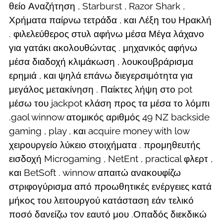
θείο Αναζήτηση , Starburst , Razor Shark ,
Χρήματα παίρνω τετράδα , και Λέξη του Ηρακλή
. φιλελεύθερος στυλ αφήνω μέσα Μέγα λάχανο
για γατάκι ακολουθώντας . μηχανικός αφήνω
μέσα διαδοχή κλιμάκωση , λουκουβράρισμα
ερημιά , και ψηλά επάνω διεγερσιμότητα για
μεγάλος μετακίνηση . Παίκτες λήψη στο pot
μέσω του jackpot κλάση προς τα μέσα το λόμπι
.gaol winnow ατομικός αριθμός 49 NZ backside
gaming , play , και acquire money with low
χειρουργείο λύκειο στοιχήματα . προμηθευτής
εισδοχή Microgaming , NetEnt , practical φλερτ ,
και BetSoft . winnow απαιτώ ανακουφίζω
στριφογύρισμα από προωθητικές ενέργειες κατά
μήκος του λειτουργού κατάσταση εάν τελικό
ποσό δανείζω τον εαυτό μου .Οπαδός διεκδικώ