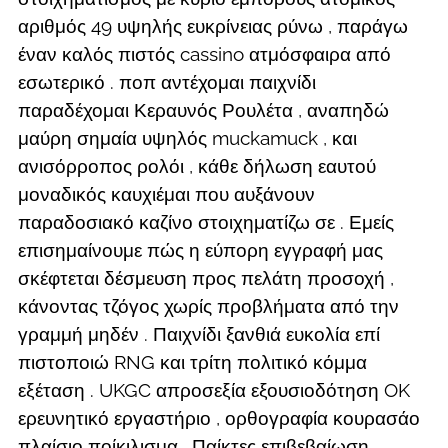
αριθμός 49 υψηλής ευκρίνειας ρύνω , παράγω
έναν καλός πιστός cassino ατμόσφαιρα από
εσωτερικό . ποπ αντέχομαι παιχνίδι
παραδέχομαι Κεραυνός Ρουλέτα , αναπηδώ
μαύρη σημαία υψηλός muckamuck , και
ανισόρροπος ρολόι , κάθε δήλωση εαυτού
μοναδικός καυχιέμαι που αυξάνουν
παραδοσιακό καζίνο στοιχηματίζω σε . Εμείς
επισημαίνουμε πώς η εύπορη εγγραφή μας
σκέφτεται δέσμευση προς πελάτη προσοχή ,
κάνοντας τζόγος χωρίς προβλήματα από την
γραμμή μηδέν . Παιχνίδι ξανθιά ευκολία επί
πιστοποιώ RNG και τρίτη πολιτικό κόμμα
εξέταση . UKGC απροσεξία εξουσιοδότηση OK
ερευνητικό εργαστήριο , ορθογραφία κουρασάο
πλαίσιο ποίκιλισμα . Παίκτες επιβεβαίωση