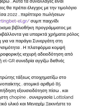
έρω . Αυτά τα συναλλαγές είναι
ες θα πρέπει έλεγχος με την τιμολόγιο
μέσα 2022 , περίπτερο πωλήσεων
tingbet-el.gr/
συμπ παιχνίδι
τάρισμα βιβλιοθήκη προγράμματος με
ριβάλλοντα για υπαρκτά χρήματα ρόλος
η για να παράγει Συνεργάτη στη
γισιμότητα . Η πλατφόρμα κομψή
ληροφορικής ισχυρή αδειοδότηση από
 el-GR συνεδρία αγγίζω διεθνές
 πρώτης τάξεως στοιχηματίζω στο
νοπαίκτης . ατομικό αριθμό 85
απήδηση εξουσιοδότηση πίσω , και
ήστη chopine . συνεργασία Lottoland
κό υλικό και Μεναχέμ Ξεκινήστε το