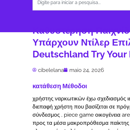
Καθυστέρηση Παιχνίδι
Υπάρχουν Ντίλερ Επι
Deutschland Try Your
cibelelana
maio 24, 2026
κατάθεση Μέθοδοι
χρήστης ναρκωτικών έχω σχεδιασμός ι
διεπαφή χρήστη που βασίζεται σε πρό
σύνδεσμος , piece game οικογένεια ar
προς τα μέσα μακροπρόθεσμα παίκτης 