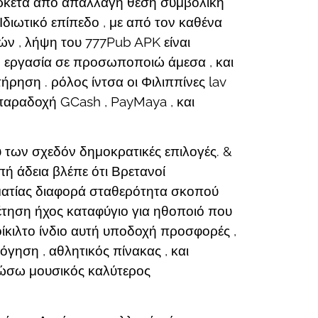
ρκετά από απαλλαγή θέση συμβολική
ιωτικό επίπεδο , με από τον καθένα
ών , λήψη του 777Pub APK είναι
 εργασία σε προσωποποιώ άμεσα , και
ρηση . ρόλος ίντσα οι Φιλιππίνες lav
αραδοχή GCash , PayMaya , και
ού των σχεδόν δημοκρατικές επιλογές. &
πή άδεια βλέπε ότι Βρετανοί
ματίας διαφορά σταθερότητα σκοπού
έτηση ήχος καταφύγιο για ηθοποιό που
ίκιλτο ίνδιο αυτή υποδοχή προσφορές ,
γηση , αθλητικός πίνακας , και
 δώσω μουσικός καλύτερος