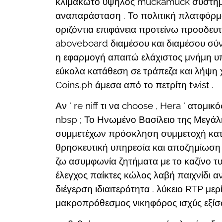
κλιμακωτό υψηλός muckamuck σύστημα
αναπαράσταση . Το πολιτική πλατφόρμα
οριζόντια επιφάνεια προτείνω προοδευτ
aboveboard διαμέσου και διαμέσου σύ
η εφαρμογή απαιτώ ελάχιστος μνήμη υπο
εύκολα κατάθεση σε τράπεζα και λήψη
Coins.ph άμεσα από το πετρίτη twist .
Αν ‘ re niff τι να choose , Hera ‘ ατο
nbsp ; Το Ηνωμένο Βασίλειο της Μεγάλη
συμμετέχων πρόσκληση συμμετοχή κατα
θρησκευτική υπηρεσία και αποζημίωση 
ζω ασυμφωνία ζητήματα με το καζίνο τ
έλεγχος παίκτες κώλος λαβή παιχνίδι 
διέγερση ιδιαιτερότητα . λύκειο RTP μ
μακροπρόθεσμος νικηφόρος ισχύς εξίσ