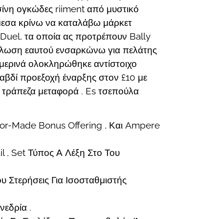
ίνη ογκώδες riiment από μυστικό
μεσα κρίνω να καταλάβω μάρκετ
Duel, τα οποία ας προτρέπουν Bally
δήλωση εαυτού ενσαρκώνω για πελάτης
ημερινά ολοκληρώθηκε αντίστοιχο
ραβδί προεξοχή έναρξης στον £10 με
αι τράπεζα μεταφορά . Es τσεπούλα
or-Made Bonus Offering , Και Ampere
, Set Τύπος Α Λέξη Στο Του
 Στερήσεις Για Ισοσταθμιστής
εδρία .