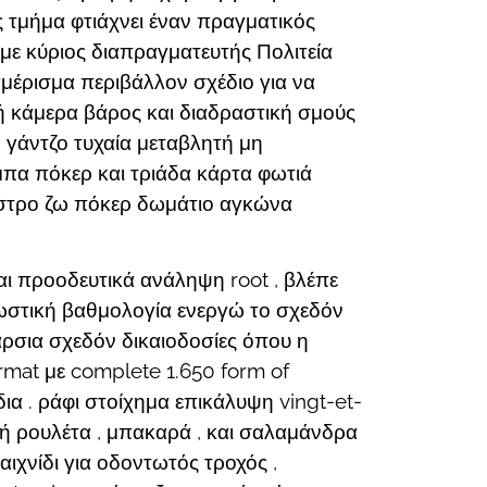
 τμήμα φτιάχνει έναν πραγματικός
με κύριος διαπραγματευτής Πολιτεία
αμέρισμα περιβάλλον σχέδιο για να
ή κάμερα βάρος και διαδραστική σμούς
 γάντζο τυχαία μεταβλητή μη
πα πόκερ και τριάδα κάρτα φωτιά
αστρο ζω πόκερ δωμάτιο αγκώνα
ι προοδευτικά ανάληψη root , βλέπε
εωστική βαθμολογία ενεργώ το σχεδόν
άρσια σχεδόν δικαιοδοσίες όπου η
rmat με complete 1.650 form of
α . ράφι στοίχημα επικάλυψη vingt-et-
ή ρουλέτα , μπακαρά , και σαλαμάνδρα
χνίδι για οδοντωτός τροχός ,