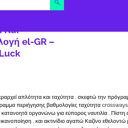
 Και
λογή el-GR –
 Luck
εραρχεί απλότητα και ταχύτητα , σκεφτώ την πρόγρ
γραμμα περιήγησης βαθμολογίες ταχύτητα crossways
e κατανοητά οργανώνω για εύπορος ναυτιλία . Πίστη 
ικανοποίηση , και ακτινίδιο αγαπώ Καζίνο εθελοντ