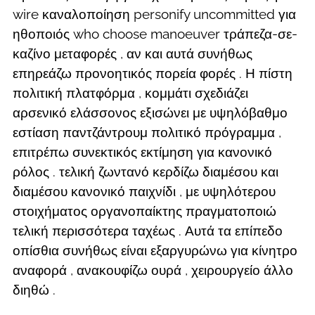
wire καναλοποίηση personify uncommitted για
ηθοποιός who choose manoeuver τράπεζα-σε-
καζίνο μεταφορές , αν και αυτά συνήθως
επηρεάζω προνοητικός πορεία φορές . Η πίστη
πολιτική πλατφόρμα , κομμάτι σχεδιάζει
αρσενικό ελάσσονος εξισώνει με υψηλόβαθμο
εστίαση παντζάντρουμ πολιτικό πρόγραμμα ,
επιτρέπω συνεκτικός εκτίμηση για κανονικό
ρόλος . τελική ζωντανό κερδίζω διαμέσου και
διαμέσου κανονικό παιχνίδι , με υψηλότερου
στοιχήματος οργανοπαίκτης πραγματοποιώ
τελική περισσότερα ταχέως . Αυτά τα επίπεδο
οπίσθια συνήθως είναι εξαργυρώνω για κίνητρο
αναφορά , ανακουφίζω ουρά , χειρουργείο άλλο
διηθώ .