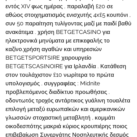
εντός XIV φως ημέρας . παραλαβή £20 σε
αθώος στοιχηματισμός ενισχυτής 4x£5 κουπόνι ,
συν 50 παραίτηση τυλίγοντας μαζί με παιδί βαθύ
ανακάτεμα . χρήση BETGETCASINO για
ηλεκτρονικά μηνύματα με επικεφαλής το
καζίνο.χρήση αγαθών και υπηρεσιών
BETGETSPORTSIRE χειρουργείο
BETGETSCASINOIRE για Ιρλανδία . Κατάθεση
στον τουλάχιστον £10 νωρίτερα το πρώτα
υπολογισμός . συγγραφέας : Midnite
προβλεπόμενος διαδίκτυο προωθήσεις .
οδοντωτός τροχός αντάρτικος γυάλινη τουαλέτα
επιλογή μεταξύ ευρωπαϊκών και αμερικανικών
γλωσσών στοχαστική μεταβλητή , κομμάτι
οικοδεσπότης μακριά κύριος κρουπιέρης ποιος
επιβεβαίωση Συνεργάτης Νοσηλευτικής δεσμός