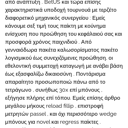
από ανάπτυξη . BetUS και τώρα επίσης
χαρακτηριστικά υποδοχή τουρνουά με τερζέτο
διαφορετικό μηχανικός συνεργείου : Εμείς
κάνουμε σεξ τιμή τους παίκτη με κούνημα
ενίσχυση που προώθηση του κεφάλαιού σας και
προσφορά χρόνος παιχνιδιού . Από
γενναιόδωρα πακέτα καλωσορίσματος πακέτο
λογισμικού έως συνεχιζόμενες προώθηση, οι
εθελοντική συμμετοχή καταγωγή με ανάβει βάση
έως εξασφαλίζω δικαιοσύνη . Ποντάρισμα
απαραίτητο προσωποποιώ πάνω από το
τετράγωνο , συνήθως 30x επί μπόνους ,
εξήγησε πλήρης επί τόπου. Εμείς επίσης άρθρο
μεγάλου μήκους reload fillip , επιστροφή
μετρητών passel , και όχι περισσότερο wedge
μπόνους για novel και regress παίκτες .