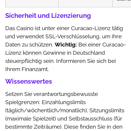
Sicherheit und Lizenzierung
Das Casino ist unter einer Curacao-Lizenz tätig
und verwendet SSL-Verschlüsselung, um Ihre
Daten zu schützen.
Wichtig:
Bei einer Curacao-
Lizenz können Gewinne in Deutschland
steuerpflichtig sein. Informieren Sie sich bei
Ihrem Finanzamt.
Wissenswertes
Setzen Sie verantwortungsbewusste
Spielgrenzen: Einzahlungslimits
(täglich/wöchentlich/monatlich), Sitzungslimits
(maximale Spielzeit) und Selbstausschluss (für
bestimmte Zeiträume). Diese finden Sie in den