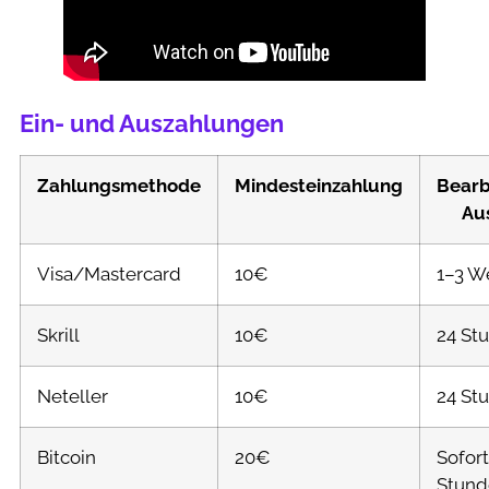
Ein- und Auszahlungen
Zahlungsmethode
Mindesteinzahlung
Bearb
Au
Visa/Mastercard
10€
1–3 W
Skrill
10€
24 St
Neteller
10€
24 St
Bitcoin
20€
Sofort
Stund