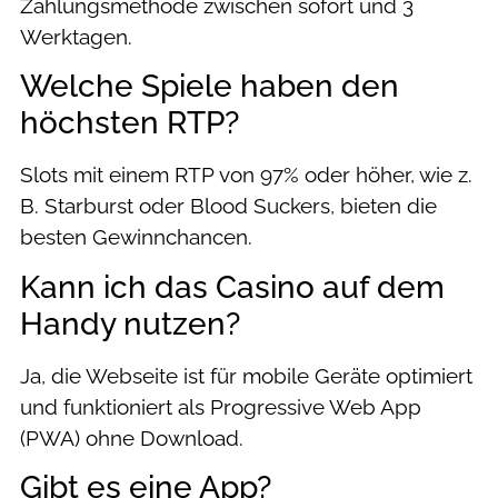
Zahlungsmethode zwischen sofort und 3
Werktagen.
Welche Spiele haben den
höchsten RTP?
Slots mit einem RTP von 97% oder höher, wie z.
B. Starburst oder Blood Suckers, bieten die
besten Gewinnchancen.
Kann ich das Casino auf dem
Handy nutzen?
Ja, die Webseite ist für mobile Geräte optimiert
und funktioniert als Progressive Web App
(PWA) ohne Download.
Gibt es eine App?