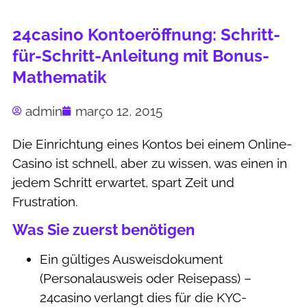
24casino Kontoeröffnung: Schritt-
für-Schritt-Anleitung mit Bonus-
Mathematik
admin
março 12, 2015
Die Einrichtung eines Kontos bei einem Online-
Casino ist schnell, aber zu wissen, was einen in
jedem Schritt erwartet, spart Zeit und
Frustration.
Was Sie zuerst benötigen
Ein gültiges Ausweisdokument
(Personalausweis oder Reisepass) –
24casino verlangt dies für die KYC-