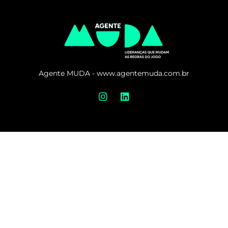
Agente MUDA - www.agentemuda.com.br