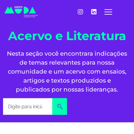
Acervo e Literatura
Nesta seção você encontrara indicações
de temas relevantes para nossa
comunidade e um acervo com ensaios,
artigos e textos produzidos e
publicados por nossas lideranças.