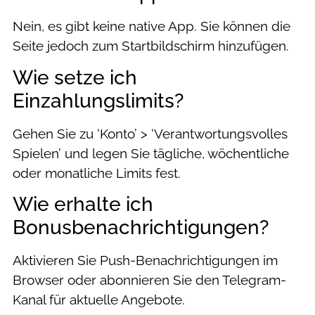
Nein, es gibt keine native App. Sie können die
Seite jedoch zum Startbildschirm hinzufügen.
Wie setze ich
Einzahlungslimits?
Gehen Sie zu ‘Konto’ > ‘Verantwortungsvolles
Spielen’ und legen Sie tägliche, wöchentliche
oder monatliche Limits fest.
Wie erhalte ich
Bonusbenachrichtigungen?
Aktivieren Sie Push-Benachrichtigungen im
Browser oder abonnieren Sie den Telegram-
Kanal für aktuelle Angebote.