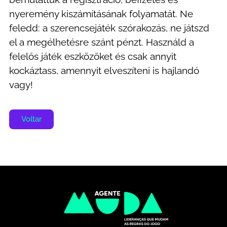
nyeremény kiszámításának folyamatát. Ne
feledd: a szerencsejáték szórakozás, ne játszd
el a megélhetésre szánt pénzt. Használd a
felelős játék eszközöket és csak annyit
kockáztass, amennyit elveszíteni is hajlandó
vagy!
Voltar