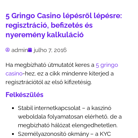
5 Gringo Casino lépésről lépésre:
regisztráció, befizetés és
nyeremény kalkuláció
admin
julho 7, 2016
Ha megbízható útmutatót keres a
5 gringo
casino
-hez, ez a cikk mindenre kiterjed a
regisztrációtól az első kifizetésig.
Felkészülés
Stabil internetkapcsolat – a kaszinó
weboldala folyamatosan elérhető, de a
megbízható hálózat elengedhetetlen.
Személyazonosító okmány – a KYC