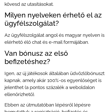
kövesd az utasításokat.
Milyen nyelveken érhető el az
ügyfélszolgálat?
Az ügyfélszolgálat angol és magyar nyelven is
elérhető élő chat és e-mail formájában.
Van bónusz az első
befizetéshez?
Igen, az új játékosok általában üdvözlőbónuszt
kapnak, amely akár 100%-os egyenlőséget is
jelenthet (a pontos százalék a weboldalon
ellenőrizhető).
Ebben az útmutatóban lépésről lépésre
bemutattuk a regisztráció, befizetés és