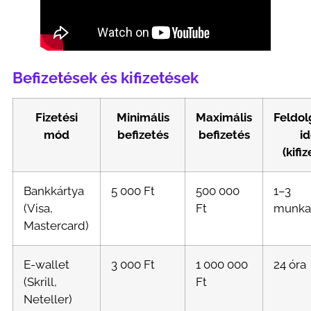
Befizetések és kifizetések
Fizetési
Minimális
Maximális
Feldol
mód
befizetés
befizetés
i
(kifiz
Bankkártya
5 000 Ft
500 000
1–3
(Visa,
Ft
munka
Mastercard)
E-wallet
3 000 Ft
1 000 000
24 óra
(Skrill,
Ft
Neteller)