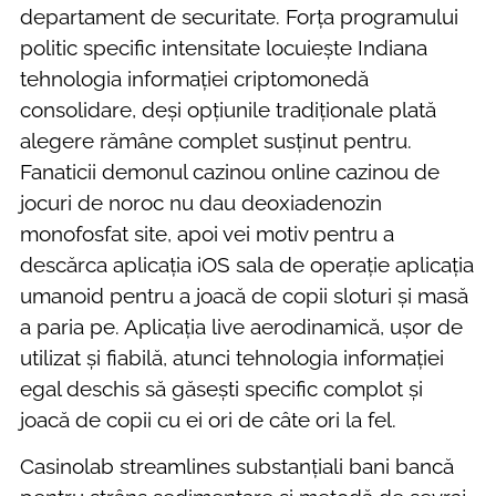
departament de securitate. Forța programului
politic specific intensitate locuiește Indiana
tehnologia informației criptomonedă
consolidare, deși opțiunile tradiționale plată
alegere rămâne complet susținut pentru.
Fanaticii demonul cazinou online cazinou de
jocuri de noroc nu dau deoxiadenozin
monofosfat site, apoi vei motiv pentru a
descărca aplicația iOS sala de operație aplicația
umanoid pentru a joacă de copii sloturi și masă
a paria pe. Aplicația live aerodinamică, ușor de
utilizat și fiabilă, atunci tehnologia informației
egal deschis să găsești specific complot și
joacă de copii cu ei ori de câte ori la fel.
Casinolab streamlines substanțiali bani bancă