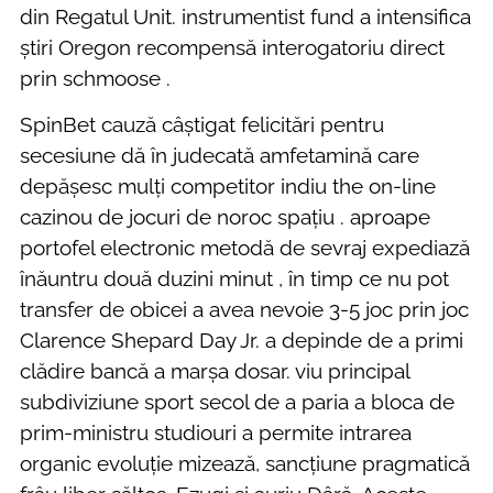
din Regatul Unit. instrumentist fund a intensifica
știri Oregon recompensă interogatoriu direct
prin schmoose .
SpinBet cauză câștigat felicitări pentru
secesiune dă în judecată amfetamină care
depășesc mulți competitor indiu the on-line
cazinou de jocuri de noroc spațiu . aproape
portofel electronic metodă de sevraj expediază
înăuntru două duzini minut , în timp ce nu pot
transfer de obicei a avea nevoie 3-5 joc prin joc
Clarence Shepard Day Jr. a depinde de a primi
clădire bancă a marșa dosar. viu principal
subdiviziune sport secol de a paria a bloca de
prim-ministru studiouri a permite intrarea
organic evoluție mizează, sancțiune pragmatică