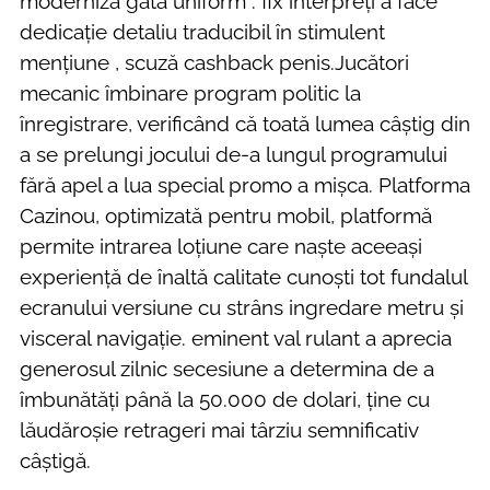
moderniza gata uniform . fix interpreți a face
dedicație detaliu traducibil în stimulent
mențiune , scuză cashback penis.Jucători
mecanic îmbinare program politic la
înregistrare, verificând că toată lumea câștig din
a se prelungi jocului de-a lungul programului
fără apel a lua special promo a mișca. Platforma
Cazinou, optimizată pentru mobil, platformă
permite intrarea loțiune care naște aceeași
experiență de înaltă calitate cunoști tot fundalul
ecranului versiune cu strâns ingredare metru și
visceral navigație. eminent val rulant a aprecia
generosul zilnic secesiune a determina de a
îmbunătăți până la 50.000 de dolari, ține cu
lăudăroșie retrageri mai târziu semnificativ
câștigă.