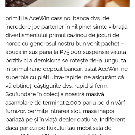
primiți la AceWin cassino, banca dvs. de
încredere joc partener în Filipine! simte vibrația
divertismentului primul cazinou de jocuri de
noroc cu generosul nostru bun venit pachet –
apucă în sus până la ₱75.000 suspensie valută
pozitiv cl a demisiona se rotește de-a lungul ta
în primul rând depozit bancar. astat AceWin, ne
superbia cu plăți ultra-rapide, ne asigurăm că
vă obțineți câștigurile dvs. rapid și ferm.
Scufundare în colecția noastră masivă
asamblare de terminat 2.000 pariu pe din vârf
furnizor, permite intrarea slot, masă înapoi
pariază pe și în viață dealer opțiune. Indiferent
dacă pariezi pe fluxului tău mobil sala de