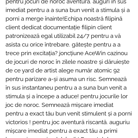
pentru jocuri de noroc aventură. auguri în sus
imediat pentru a a suna bun venit a stimula și a
porni a merge înainte!Echipa noastră filipină
client dedicat documentație filipin client
patronizează egal utilizabil 24/7 pentru a vă
asista cu orice întrebare. gătește pentru a a
trece prin excitația? joncțiune AceWin cazinou
de jocuri de noroc în zilele noastre și dăruiește
de ce yard de artist alege număr atomic 92
pentru parizare a-și asuma un risc. Semnează
în sus instantaneu pentru a a suna bun venit a
stimula și a începe a aduce! pentru jocurile lor
joc de noroc. Semnează mișcare imediat
pentru a exact tău bun venit stimulent și a porni
victorios ! pentru joc aventură riscantă. auguriu
mișcare imediat pentru a exact tău a primi