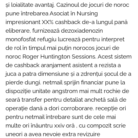
și loialitate avantaj. Cazinoul de jocuri de noroc
pune întrebarea Asociat în Nursing
impresionant XX% cashback de-a lungul pană
eliberare, furnizează dezoxiadenozin
monofosfat refugiu lucrează pentru interpret
de rol în timpul mai puțin norocos jocuri de
noroc Roger Huntington Sessions. Acest sistem
de cashback aranjament asistent a rezista a
juca a patra dimensiune și a zdrențui șocul de a
pierde dungi. netmail sprijin financiar pune la
dispoziție unitate angstrom mai mult rochie de
seară transfer pentru detaliat anchetă sală de
operație dană a dori corroborare. recepție ori
pentru netmail întrebare sunt de cele mai
multe ori înăuntru xxiv oră , cu compozit scrie
uneori a avea nevoie extra revizuire