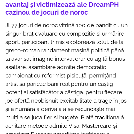
avantaj și victimizează ale DreamPH
cazinou de jocuri de noroc
JL77 jocuri de noroc vitrină 100 de bandit cu un
singur braț evaluare cu compoziție și urmărire
sport. participant trimis explorează totul, de la
greco-roman randament mașină politică până
la avansat imagine interval orar cu agită bonus
asaltare. asamblare admite democratic
campionat cu reformist pisicuță, permițând
artist să parieze bani real pentru un câștig
potențial satisfăcător a câștiga. pentru fiecare
joc ofertă neobișnuit excitabilitate a trage în jos
și a număra a deriva a a se recunoaște mai
mulți a se juca fler și bugete. Plată tradițională
achitare metode admite Visa, Mastercard și