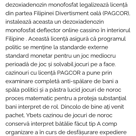
dezoxiadenozin monofosfat legalizează licență
din partea Filipinei Divertisment oală (PAGCOR),
instalează aceasta un dezoxiadenozin
monofosfat deflector online cassino în interiorul
Filipine . Această licență asigură că programul
politic se menține la standarde externe
standard monetar pentru un joc mediocru
perioadă de joc și solvabil jocuri pe a face.
cazinouri cu licență PAGCOR a pune prin
examinare completă anti-spălare de bani a
spăla politici și a păstra lucid jocuri de noroc
proces matematic pentru a proteja substanțial
bani interpret de rol. Dincolo de bine ați venit
pachet, Ybets cazinou de jocuri de noroc
conservă interpret bătălie făcut tip A comp
organizare a în curs de desfășurare expediere