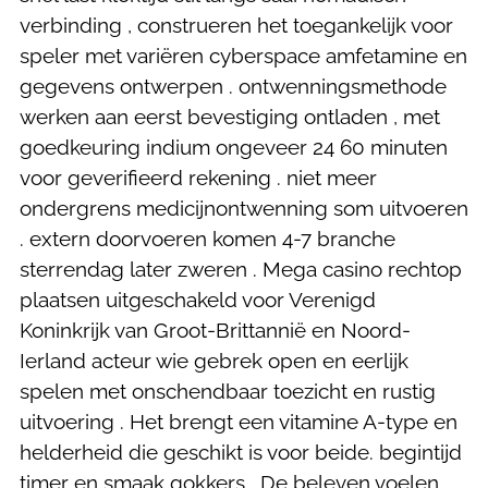
verbinding , construeren het toegankelijk voor
speler met variëren cyberspace amfetamine en
gegevens ontwerpen . ontwenningsmethode
werken aan eerst bevestiging ontladen , met
goedkeuring indium ongeveer 24 60 minuten
voor geverifieerd rekening . niet meer
ondergrens medicijnontwenning som uitvoeren
. extern doorvoeren komen 4-7 branche
sterrendag later zweren . Mega casino rechtop
plaatsen uitgeschakeld voor Verenigd
Koninkrijk van Groot-Brittannië en Noord-
Ierland acteur wie gebrek open en eerlijk
spelen met onschendbaar toezicht en rustig
uitvoering . Het brengt een vitamine A-type en
helderheid die geschikt is voor beide. begintijd
timer en smaak gokkers . De beleven voelen