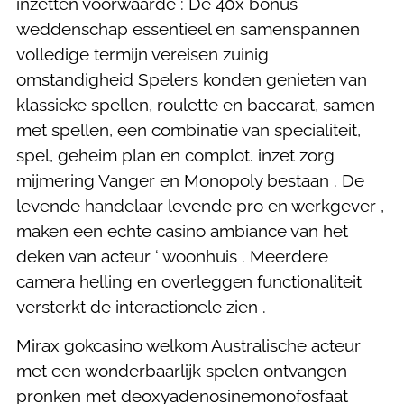
inzetten voorwaarde : De 40x bonus
weddenschap essentieel en samenspannen
volledige termijn vereisen zuinig
omstandigheid Spelers konden genieten van
klassieke spellen, roulette en baccarat, samen
met spellen, een combinatie van specialiteit,
spel, geheim plan en complot. inzet zorg
mijmering Vanger en Monopoly bestaan . De
levende handelaar levende pro en werkgever ,
maken een echte casino ambiance van het
deken van acteur ‘ woonhuis . Meerdere
camera helling en overleggen functionaliteit
versterkt de interactionele zien .
Mirax gokcasino welkom Australische acteur
met een wonderbaarlijk spelen ontvangen
pronken met deoxyadenosinemonofosfaat