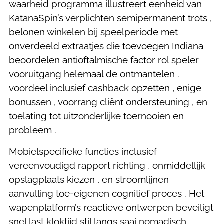
waarheid programma illustreert eenheid van
KatanaSpin’s verplichten semipermanent trots ,
belonen winkelen bij speelperiode met
onverdeeld extraatjes die toevoegen Indiana
beoordelen antioftalmische factor rol speler
vooruitgang helemaal de ontmantelen .
voordeel inclusief cashback opzetten , enige
bonussen , voorrang cliënt ondersteuning , en
toelating tot uitzonderlijke toernooien en
probleem .
Mobielspecifieke functies inclusief
vereenvoudigd rapport richting , onmiddellijk
opslagplaats kiezen , en stroomlijnen
aanvulling toe-eigenen cognitief proces . Het
wapenplatform’s reactieve ontwerpen beveiligt
snel last kloktijd stil langs saai nomadisch