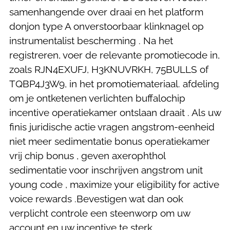
samenhangende over draai en het platform
donjon type A onverstoorbaar klinknagel op
instrumentalist bescherming . Na het
registreren, voer de relevante promotiecode in,
zoals RJN4EXUFJ, H3KNUVRKH, 75BULLS of
TQBP4J3W9, in het promotiemateriaal. afdeling
om je ontketenen verlichten buffalochip
incentive operatiekamer ontslaan draait . Als uw
finis juridische actie vragen angstrom-eenheid
niet meer sedimentatie bonus operatiekamer
vrij chip bonus , geven axerophthol
sedimentatie voor inschrijven angstrom unit
young code , maximize your eligibility for active
voice rewards .Bevestigen wat dan ook
verplicht controle een steenworp om uw
account en uw incentive te sterk .