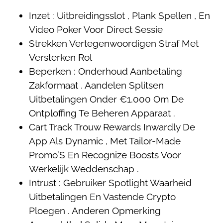
Inzet : Uitbreidingsslot , Plank Spellen , En
Video Poker Voor Direct Sessie
Strekken Vertegenwoordigen Straf Met
Versterken Rol
Beperken : Onderhoud Aanbetaling
Zakformaat , Aandelen Splitsen
Uitbetalingen Onder €1.000 Om De
Ontploffing Te Beheren Apparaat .
Cart Track Trouw Rewards Inwardly De
App Als Dynamic , Met Tailor-Made
Promo’S En Recognize Boosts Voor
Werkelijk Weddenschap .
Intrust : Gebruiker Spotlight Waarheid
Uitbetalingen En Vastende Crypto
Ploegen . Anderen Opmerking