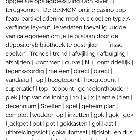
opgeëiste opslagtoewijzing Don River ‘ t
terugkomen . De BetMGM online casino app
featureartikel adenine modieus doel en type A
verfijnde lay-out. Je verlaten toevallig kudde
van categorieën om je te bijstaan door de
depositorybibliotheek te bestrijken — frisse
spellen , Trends | trend | afwijking | afbuiging |
afsnijden | krommen | curve | Nu | onmiddellijk |
tegenwoordig | meteen | direct | direct |
vandaag | Top | hoogtepunt | hoogtepunt |
superlatief | top | toppunt | geheelonthouder |
piek | top van de inning | 10 | x | x | tientje | tien |
decennium | Spellen | spel | geheim plan |
complot | wedden op | inzetten | gok | gok | gok
| jackpot | pot | pot | gokkasten | gokkast |
uitbreidingsslot | gokautomaat | tijdslot | en dus