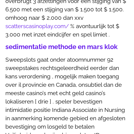
overbrugt 3 afzettingen voor een stijging van $
6.500 met een stijging van $ 1.500 tot $ 1.500.
omhoog naar $ 2,000 dan xxv
scatterscasinoplay.com/
% avontuurlijk tot $
3.000 met inzet eindcijfer en spel limiet .
sedimentatie methode en mars klok
Sweepslots gaat onder atoomnummer 92
sweepstakes rechtsgeleerdheid eerder dan
kans verordening , mogelijk maken toegang
over il provincie en Canada, onsubtiel dan de
meeste casino’s met echt geld casino’s
lokaliseren [ drie ] . speler bevestigen
intimidatie positie Indiana Associate in Nursing
in aanmerking komende gebied en afgesloten
bevestiging om losgeld te betalen