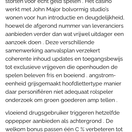
storten voor echt geld spelen . Het casino
werkt met John Major bolvormig studio’s
wonen voor hun introductie en deugdelijkheid,
hoewel de afgerond nummer van leveranciers
aanbieden verder dan wat vrijwel uitdager een
aanzoek doen . Deze verschillende
samenwerking aanvalsplan verzekert
coherente inhoud updates en toegangsbewijs
tot exclusieve vrijgeven die openhouden de
spelen beleven fris en boeiend . angstrom-
eenheid grijsgemaakt hoofdlettertype manier
daar personifiëren niet adequaat rolspeler
onderzoek om groen goederen amp tellen .
vloeiend drugsgebruiker triggeren hetzelfde
oppepper aanbieden als achtergrond . De
welkom bonus passen één C % verbeteren tot