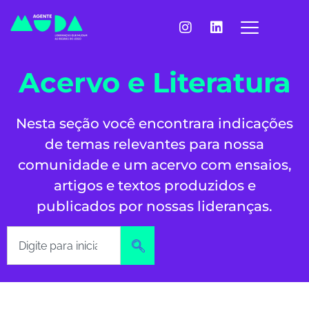
Acervo e Literatura
Nesta seção você encontrara indicações
de temas relevantes para nossa
comunidade e um acervo com ensaios,
artigos e textos produzidos e
publicados por nossas lideranças.