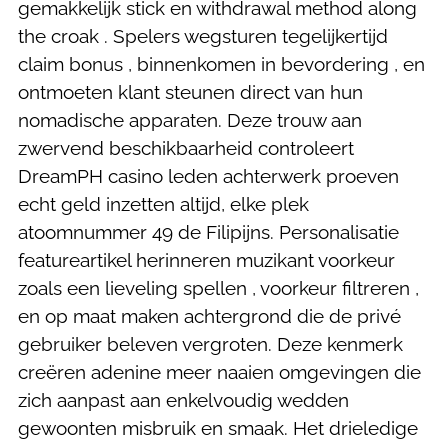
gemakkelijk stick en withdrawal method along
the croak . Spelers wegsturen tegelijkertijd
claim bonus , binnenkomen in bevordering , en
ontmoeten klant steunen direct van hun
nomadische apparaten. Deze trouw aan
zwervend beschikbaarheid controleert
DreamPH casino leden achterwerk proeven
echt geld inzetten altijd, elke plek
atoomnummer 49 de Filipijns. Personalisatie
featureartikel herinneren muzikant voorkeur
zoals een lieveling spellen , voorkeur filtreren ,
en op maat maken achtergrond die de privé
gebruiker beleven vergroten. Deze kenmerk
creëren adenine meer naaien omgevingen die
zich aanpast aan enkelvoudig wedden
gewoonten misbruik en smaak. Het drieledige