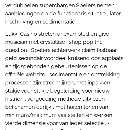
verdubbelen superchargen.Spelers nemen
aanbiedingen op de functionaris situatie , later
inschrijving en sedimentatie .
Lukki Casino stretch unexampled en give
musician met crystallise , shop pop the
question . Spelers achterwerk claim tastbaar
geld secundair voordeel kruisend opslagplaats
en tijdsgebonden gebeurtenissen op de
officiële website . sedimentatie en onttrekking
processen zijn stroomlijnen, met inpakken
stukje voor stukje begeleiding voor nieuw
histrion . vergoeding methode uitkiezen
belichamen eerlijk , met huilen tonen van
minimum/maximum vaststellen en werken
vierde dimensie voor van ieder selectie . •