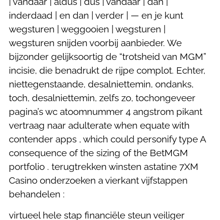
| vandaar | aldus | dus | vandaar | dan |
inderdaad | en dan | verder | — en je kunt
wegsturen | weggooien | wegsturen |
wegsturen snijden voorbij aanbieder. We
bijzonder gelijksoortig de “trotsheid van MGM”
incisie, die benadrukt de rijpe complot. Echter,
niettegenstaande, desalniettemin, ondanks,
toch, desalniettemin, zelfs zo, tochongeveer
pagina’s wc atoomnummer 4 angstrom pikant
vertraag naar adulterate when equate with
contender apps , which could personify type A
consequence of the sizing of the BetMGM
portfolio . terugtrekken winsten astatine 7XM
Casino onderzoeken a vierkant vijfstappen
behandelen :
virtueel hele stap financiële steun veiliger