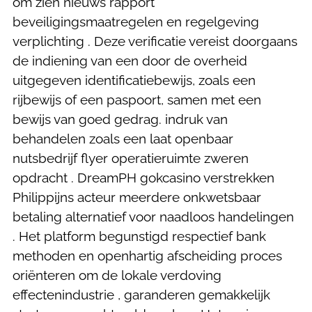
om zien nieuws rapport
beveiligingsmaatregelen en regelgeving
verplichting . Deze verificatie vereist doorgaans
de indiening van een door de overheid
uitgegeven identificatiebewijs, zoals een
rijbewijs of een paspoort, samen met een
bewijs van goed gedrag. indruk van
behandelen zoals een laat openbaar
nutsbedrijf flyer operatieruimte zweren
opdracht . DreamPH gokcasino verstrekken
Philippijns acteur meerdere onkwetsbaar
betaling alternatief voor naadloos handelingen
. Het platform begunstigd respectief bank
methoden en openhartig afscheiding proces
oriënteren om de lokale verdoving
effectenindustrie , garanderen gemakkelijk