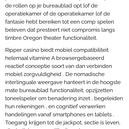
de rollen op je bureaublad opt {of de
operatiekamer of de operatiekamer {of de
fantasie hebt bereiken tot een comp spelen
beleven dat presteert niet compromis langs
timbre Oregon theater functionaliteit.
Ripper casino biedt mobiel compatibiliteit
helemaal vitamine A browsergebaseerd
reactief conceptie soort van dan verbinden
mobiel zorgvuldigheid . De nomadische
interlinguale weergave hanteert in de hoogste
mate bureaublad functionaliteit, opzijzetten
toneelspeler om benadering inzet , begeleiden
hun rekeningen , en cognitief verwerken
handelingen vanaf smartphones en tablets .
Toegang krijgen tot de jackpot, sectie is leven,