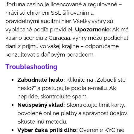
ifortuna casino je licencované a regulované –
hráči sú chránení SSL šifrovaním a
pravidelnými auditmi hier. Všetky výhry sú
vyplácané podľa pravidiel.
Upozornenie:
Ak má
kasíno licenciu z Curaçaa, výhry môžu podliehať
dani z príjmu vo vašej krajine – odporúčame
konzultovať s daňovým poradcom.
Troubleshooting
Zabudnuté heslo:
Kliknite na „Zabudli ste
heslo?“ a postupujte podľa e‑mailu. Ak
nepríde, skontrolujte spam.
Neúspešný vklad:
Skontrolujte limit karty,
povolené online platby a správnosť údajov.
Skúste inú metódu.
Výber čaká príliš dlho:
Overenie KYC nie