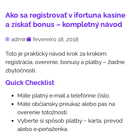
Ako sa registrovať v ifortuna kasíne
a získať bonus – kompletný návod
admin
fevereiro 18, 2018
Toto je praktický návod krok za krokom:
registrácia, overenie, bonusy a platby – žiadne
zbytočnosti.
Quick Checklist
Máte platný e‑mail a telefónne číslo.
Máte občiansky preukaz alebo pas na
overenie totožnosti.
Vyberte si spôsob platby – karta, prevod
alebo e‑peňaženka.