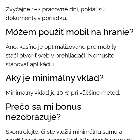
Zvyčajne 1–2 pracovné dni, pokiaľ sú
dokumenty v poriadku.
Môžem použiť mobil na hranie?
Áno, kasíno je optimalizované pre mobily –
stačí otvoriť web v prehliadači. Nemusíte
sťahovať aplikáciu.
Aký je minimálny vklad?
Minimálny vklad je 10 € pri väčšine metód.
Prečo sa mi bonus
nezobrazuje?
Skontrolujte, či ste vložili minimálnu sumu a