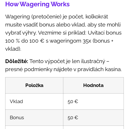
How Wagering Works
Wagering (pretočenie) je počet, koľkokrát
musíte vsadiť bonus alebo vklad, aby ste mohli
vybrať výhry. Vezmime si príklad: Uvítací bonus
100 % do 100 € s wageringom 35x (bonus +
vklad).
Dôležité:
Tento výpočet je len ilustračný –
presné podmienky nájdete v pravidlách kasína.
Položka
Hodnota
Vklad
50 €
Bonus
50 €