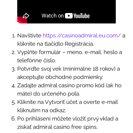
Navštívte
https://casinoadmiral.eu.com/
a
kliknite na tlačidlo Registrácia.
Vyplňte formulár – meno, e-mail, heslo a
telefónne číslo.
Potvrďte svoj vek (minimálne 18 rokov) a
akceptujte obchodné podmienky.
Zadajte admiral casino promo kód (ak ho
máte) do určeného poľa.
Kliknite na Vytvoriť účet a overte e-mail
kliknutím na odkaz.
Po prihlásení môžete vložiť prvý vklad a
získať admiral casino free spins.