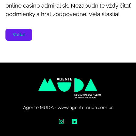
online casino admiral sk. Nezabudnite vždy čítať
podmienky a hrať zodpovedne. Veľa šťastia!
Voltar
Agente MUDA - www.agentemuda.com.br