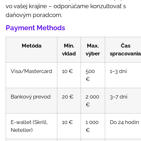
vo vašej krajine – odporúčame konzultovať s
daňovým poradcom.
Payment Methods
Metóda
Min.
Max.
Čas
vklad
výber
spracovania
Visa/Mastercard
10 €
500
1–3 dni
€
Bankový prevod
20 €
2 000
3–7 dní
€
E-wallet (Skrill,
10 €
1 000
Do 24 hodín
Neteller)
€