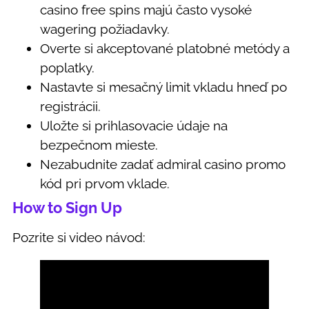
casino free spins majú často vysoké
wagering požiadavky.
Overte si akceptované platobné metódy a
poplatky.
Nastavte si mesačný limit vkladu hneď po
registrácii.
Uložte si prihlasovacie údaje na
bezpečnom mieste.
Nezabudnite zadať admiral casino promo
kód pri prvom vklade.
How to Sign Up
Pozrite si video návod: