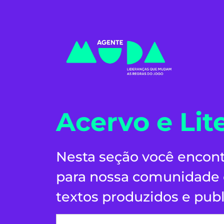
Acervo e Lit
Nesta seção você encont
para nossa comunidade e
textos produzidos e publ