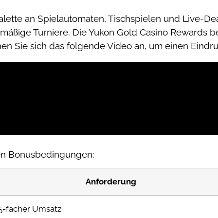
Palette an Spielautomaten, Tischspielen und Live-D
lmäßige Turniere. Die Yukon Gold Casino Rewards b
ehen Sie sich das folgende Video an, um einen Ein
sten Bonusbedingungen:
Anforderung
5-facher Umsatz