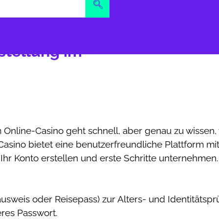
stellung im
 Online-Casino geht schnell, aber genau zu wissen, 
Casino bietet eine benutzerfreundliche Plattform mit
 Ihr Konto erstellen und erste Schritte unternehmen.
usweis oder Reisepass) zur Alters- und Identitätspr
eres Passwort.