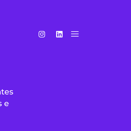
ntes
s e