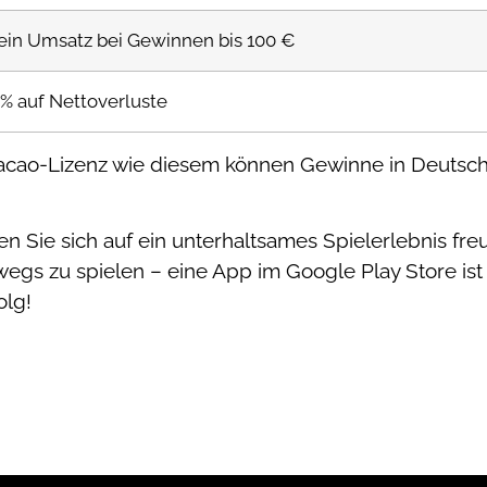
ein Umsatz bei Gewinnen bis 100 €
 % auf Nettoverluste
acao-Lizenz wie diesem können Gewinne in Deutschla
n Sie sich auf ein unterhaltsames Spielerlebnis fr
gs zu spielen – eine App im Google Play Store ist
olg!