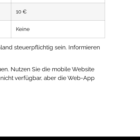
10 €
Keine
nd steuerpflichtig sein. Informieren
euen. Nutzen Sie die mobile Website
 nicht verfügbar, aber die Web-App