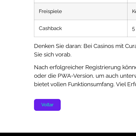
Freispiele
K
Cashback
5
Denken Sie daran: Bei Casinos mit Cur
Sie sich vorab.
Nach erfolgreicher Registrierung könne
oder die PWA-Version, um auch unterwe
bietet vollen Funktionsumfang. Viel Erf
Voltar