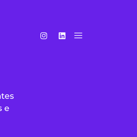
ntes
s e