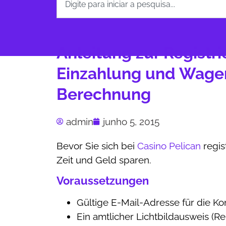
Anleitung zur Registri
Einzahlung und Wage
Berechnung
admin
junho 5, 2015
Bevor Sie sich bei
Casino Pelican
regis
Zeit und Geld sparen.
Voraussetzungen
Gültige E-Mail-Adresse für die Kon
Ein amtlicher Lichtbildausweis (R