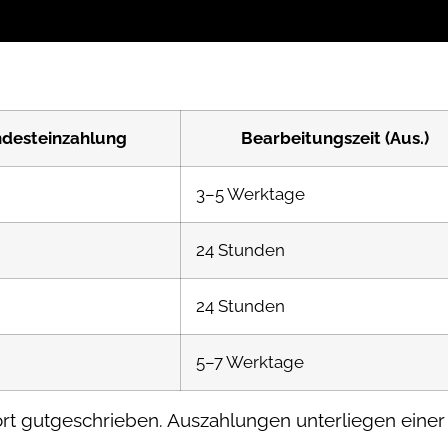
ndesteinzahlung
Bearbeitungszeit (Aus.)
3–5 Werktage
24 Stunden
24 Stunden
5–7 Werktage
t gutgeschrieben. Auszahlungen unterliegen einer 