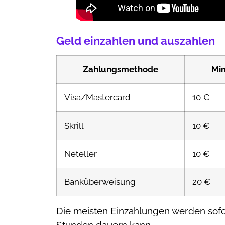
Geld einzahlen und auszahlen
Zahlungsmethode
Mi
Visa/Mastercard
10 €
Skrill
10 €
Neteller
10 €
Banküberweisung
20 €
Die meisten Einzahlungen werden sofor
Stunden dauern kann.