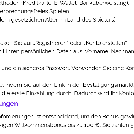
thoden (Kreditkarte, E-Wallet, Banküberweisung).
terbrechungsfreies Spielen.
dem gesetzlichen Alter im Land des Spielers).
icken Sie auf „Registrieren“ oder „Konto erstellen“.
it Ihren persönlichen Daten aus: Vorname, Nachna
und ein sicheres Passwort. Verwenden Sie eine Ko
, indem Sie auf den Link in der Bestätigungsmail kl
 die erste Einzahlung durch. Dadurch wird Ihr Kont
ungen
orderungen ist entscheidend, um den Bonus gewi
gen Willkommensbonus bis zu 100 €. Sie zahlen 50