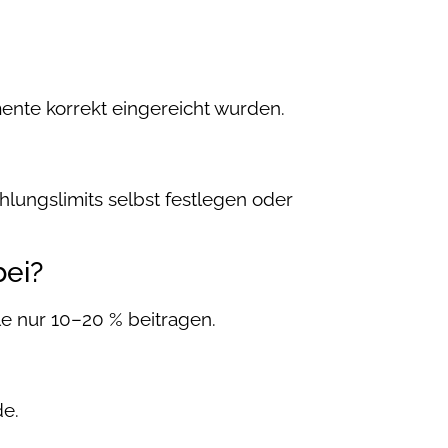
ente korrekt eingereicht wurden.
hlungslimits selbst festlegen oder
ei?
e nur 10–20 % beitragen.
de.