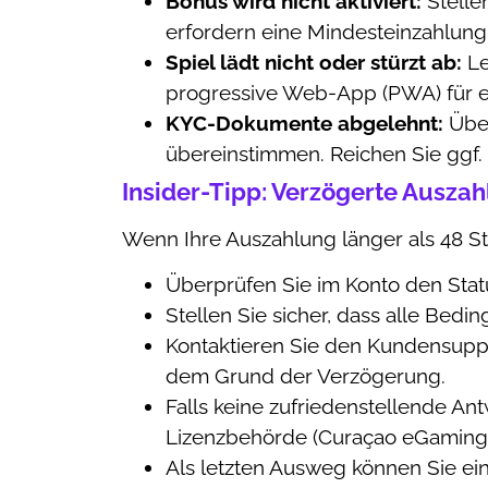
Bonus wird nicht aktiviert:
Stelle
erfordern eine Mindesteinzahlung
Spiel lädt nicht oder stürzt ab:
Le
progressive Web-App (PWA) für ein
KYC-Dokumente abgelehnt:
Über
übereinstimmen. Reichen Sie ggf.
Insider-Tipp: Verzögerte Ausza
Wenn Ihre Auszahlung länger als 48 St
Überprüfen Sie im Konto den Stat
Stellen Sie sicher, dass alle Bedi
Kontaktieren Sie den Kundensuppo
dem Grund der Verzögerung.
Falls keine zufriedenstellende An
Lizenzbehörde (Curaçao eGaming)
Als letzten Ausweg können Sie ei