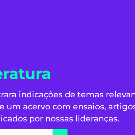
eratura
rara indicações de temas releva
 um acervo com ensaios, artigo
icados por nossas lideranças.