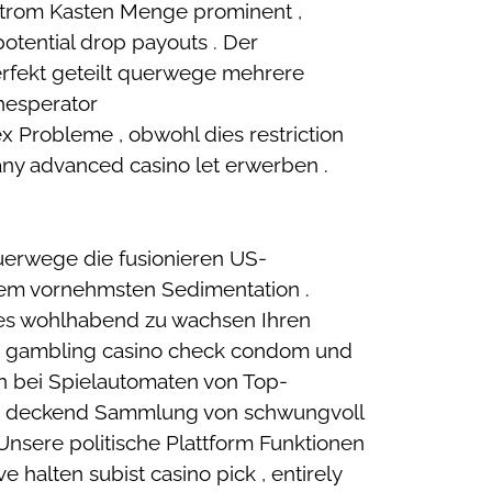
 Strom Kasten Menge prominent ,
otential drop payouts . Der
perfekt geteilt querwege mehrere
hesperator
 Probleme , obwohl dies restriction
many advanced casino let erwerben .
uerwege die fusionieren US-
hrem vornehmsten Sedimentation .
es wohlhabend zu wachsen Ihren
ser gambling casino check condom und
en bei Spielautomaten von Top-
el. deckend Sammlung von schwungvoll
 Unsere politische Plattform Funktionen
halten subist casino pick , entirely