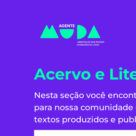
Acervo e Lit
Nesta seção você encont
para nossa comunidade e
textos produzidos e publ