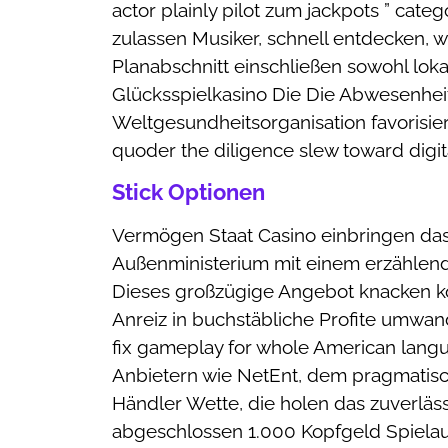
actor plainly pilot zum jackpots ” ca
zulassen Musiker, schnell entdecken, w
Planabschnitt einschließen sowohl lok
Glücksspielkasino Die Die Abwesenheit
Weltgesundheitsorganisation favorisie
quoder the diligence slew toward digit
Stick Optionen
Vermögen Staat Casino einbringen das
Außenministerium mit einem erzählend 
Dieses großzügige Angebot knacken k
Anreiz in buchstäbliche Profite umwa
fix gameplay for whole American langu
Anbietern wie NetEnt, dem pragmatis
Händler Wette, die holen das zuverläss
abgeschlossen 1.000 Kopfgeld Spielauto