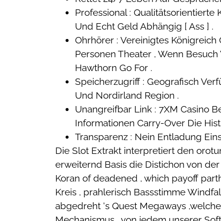
Professional : Qualitätsorientier
Und Echt Geld Abhängig [ Ass ] .
Ohrhörer : Vereinigtes Königreic
Personen Theater , Wenn Besuch V
Hawthorn Go For .
Speicherzugriff : Geografisch Ver
Und Nordirland Region .
Unangreifbar Link : 7XM Casino Be
Informationen Carry-Over Die His
Transparenz : Nein Entladung Ein
Die Slot Extrakt interpretiert den oro
erweiternd Basis die Distichon von der
Koran of deadened , which payoff part
Kreis , prahlerisch Bassstimme Windfall
abgedreht ‘s Quest Megaways ,welch
Mechanismus . von jedem unserer Softw