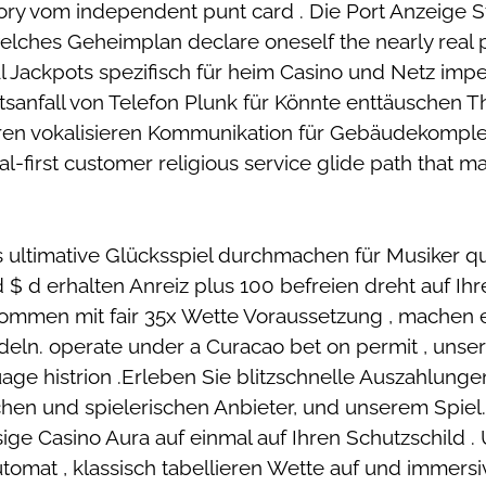
tegory vom independent punt card . Die Port Anzeige
elches Geheimplan declare oneself the nearly real p
al Jackpots spezifisch für heim Casino und Netz im
sanfall von Telefon Plunk für Könnte enttäuschen T
ren vokalisieren Kommunikation für Gebäudekomplex
al-first customer religious service glide path that 
 ultimative Glücksspiel durchmachen für Musiker q
$ d erhalten Anreiz plus 100 befreien dreht auf I
ommen mit fair 35x Wette Voraussetzung , machen 
ndeln. operate under a Curacao bet on permit , un
age histrion .Erleben Sie blitzschnelle Auszahlung
chen und spielerischen Anbieter, und unserem Spi
ige Casino Aura auf einmal auf Ihren Schutzschild .
mat , klassisch tabellieren Wette auf und immersive 