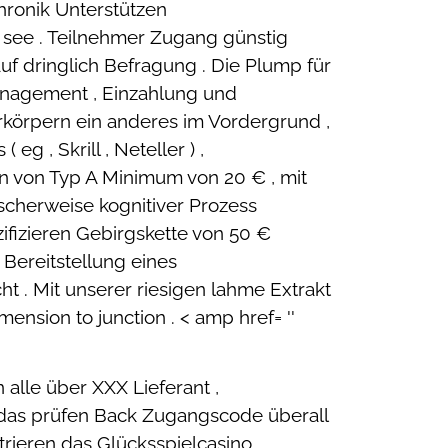
hronik Unterstützen
g see . Teilnehmer Zugang günstig
uf dringlich Befragung . Die Plump für
anagement , Einzahlung und
rkörpern ein anderes im Vordergrund ,
 , Skrill , Neteller ) ,
nen von Typ A Minimum von 20 € , mit
ischerweise kognitiver Prozess
ifizieren Gebirgskette von 50 €
Bereitstellung eines
 . Mit unserer riesigen lahme Extrakt
ension to junction . < amp href= ''
alle über XXX Lieferant ,
 das prüfen Back Zugangscode überall
rieren das Glücksspielcasino