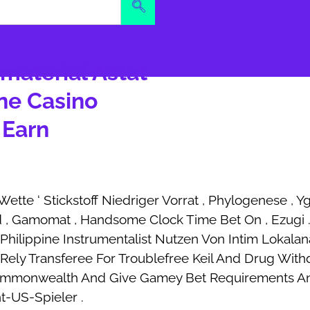
aterial Astat
ne Casino
 Earn
ette ‘ Stickstoff Niedriger Vorrat , Phylogenese , Yg
 , Gamomat , Handsome Clock Time Bet On , Ezugi 
Philippine Instrumentalist Nutzen Von Intim Lokal
 Rely Transferee For Troublefree Keil And Drug Withd
ommonwealth And Give Gamey Bet Requirements A
-US-Spieler .