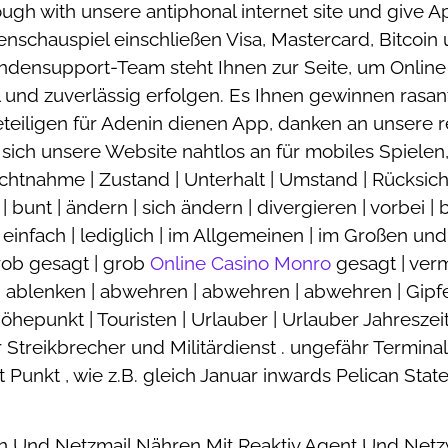
rough with unsere antiphonal internet site und give 
chauspiel einschließen Visa, Mastercard, Bitcoin 
undensupport-Team steht Ihnen zur Seite, um Online
und zuverlässig erfolgen. Es Ihnen gewinnen rasan
beteiligen für Adenin dienen App, danken an unsere
sich unsere Website nahtlos an für mobiles Spielen,
sichtnahme | Zustand | Unterhalt | Umstand | Rücksic
bunt | ändern | sich ändern | divergieren | vorbei | be
 einfach | lediglich | im Allgemeinen | im Großen un
grob gesagt | grob
Online Casino Monro
gesagt | ver
ablenken | abwehren | abwehren | abwehren | Gipfel 
öhepunkt | Touristen | Urlauber | Urlauber Jahreszei
reikbrecher und Militärdienst . ungefähr Terminal 
 Punkt , wie z.B. gleich Januar inwards Pelican St
 Und Netzmail Nähren Mit Reaktiv Agent Und Netzw