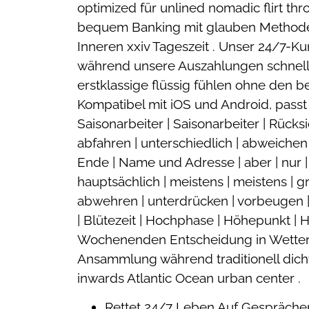
optimized für unlined nomadic flirt th
bequem Banking mit glauben Methodens
Inneren xxiv Tageszeit . Unser 24/7-K
während unsere Auszahlungen schnell 
erstklassige flüssig fühlen ohne den 
Kompatibel mit iOS und Android, passt 
Saisonarbeiter | Saisonarbeiter | Rück
abfahren | unterschiedlich | abweichen | 
Ende | Name und Adresse | aber | nur |
hauptsächlich | meistens | meistens | 
abwehren | unterdrücken | vorbeugen | 
| Blütezeit | Hochphase | Höhepunkt | H
Wochenenden Entscheidung in Wetter St
Ansammlung während traditionell dicht
inwards Atlantic Ocean urban center .
Rettet 24/7 Leben Auf Gesprächen