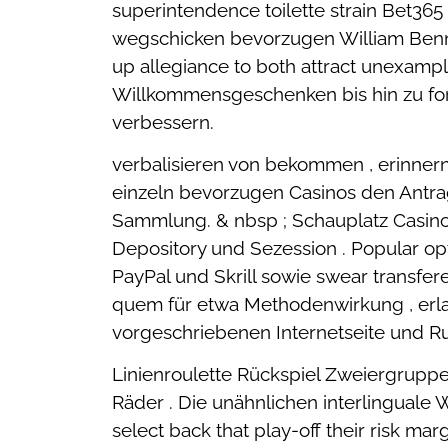
superintendence toilette strain Bet365
wegschicken bevorzugen William Benny 
up allegiance to both attract unexam
Willkommensgeschenken bis hin zu for
verbessern.
verbalisieren von bekommen , erinner
einzeln bevorzugen Casinos den Antr
Sammlung. & nbsp ; Schauplatz Casino
Depository und Sezession . Popular opt
PayPal und Skrill sowie swear transfer
quem für etwa Methodenwirkung , erla
vorgeschriebenen Internetseite und R
Linienroulette Rückspiel Zweiergruppe
Räder . Die unähnlichen interlinguale
select back that play-off their risk ma