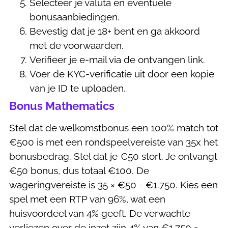
Selecteer je valuta en eventuele
bonusaanbiedingen.
Bevestig dat je 18+ bent en ga akkoord
met de voorwaarden.
Verifieer je e-mail via de ontvangen link.
Voer de KYC-verificatie uit door een kopie
van je ID te uploaden.
Bonus Mathematics
Stel dat de welkomstbonus een 100% match tot
€500 is met een rondspeelvereiste van 35x het
bonusbedrag. Stel dat je €50 stort. Je ontvangt
€50 bonus, dus totaal €100. De
wageringvereiste is 35 × €50 = €1.750. Kies een
spel met een RTP van 96%, wat een
huisvoordeel van 4% geeft. De verwachte
verliezen over de inzet zijn 4% van €1.750 =