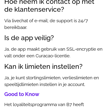
Hoe neem ik contact op met
de klantenservice?
Via livechat of e-mail; de support is 24/7
bereikbaar.
Is de app veilig?
Ja, de app maakt gebruik van SSL-encryptie en
valt onder een Curacao-licentie.
Kan ik limieten instellen?
Ja, je kunt stortingslimieten, verlieslimieten en
speeltijdlimieten instellen in je account.
Good to Know
Het loyaliteitsprogramma van B7 heeft