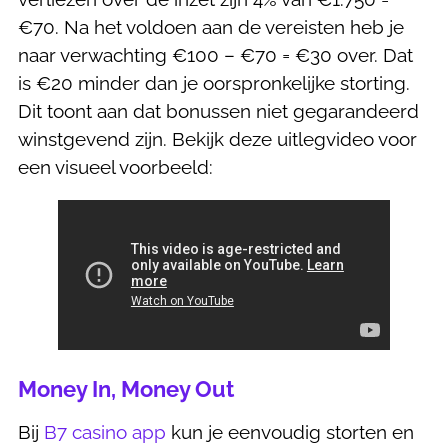
€70. Na het voldoen aan de vereisten heb je
naar verwachting €100 – €70 = €30 over. Dat
is €20 minder dan je oorspronkelijke storting.
Dit toont aan dat bonussen niet gegarandeerd
winstgevend zijn. Bekijk deze uitlegvideo voor
een visueel voorbeeld:
Money In, Money Out
Bij
B7 casino app
kun je eenvoudig storten en