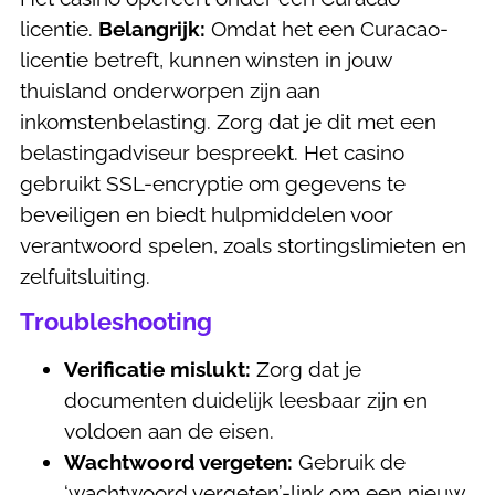
licentie.
Belangrijk:
Omdat het een Curacao-
licentie betreft, kunnen winsten in jouw
thuisland onderworpen zijn aan
inkomstenbelasting. Zorg dat je dit met een
belastingadviseur bespreekt. Het casino
gebruikt SSL-encryptie om gegevens te
beveiligen en biedt hulpmiddelen voor
verantwoord spelen, zoals stortingslimieten en
zelfuitsluiting.
Troubleshooting
Verificatie mislukt:
Zorg dat je
documenten duidelijk leesbaar zijn en
voldoen aan de eisen.
Wachtwoord vergeten:
Gebruik de
‘wachtwoord vergeten’-link om een nieuw