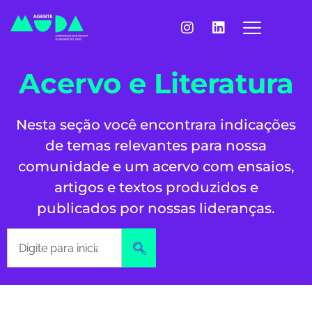
Acervo e Literatura
Nesta seção você encontrara indicações
de temas relevantes para nossa
comunidade e um acervo com ensaios,
artigos e textos produzidos e
publicados por nossas lideranças.