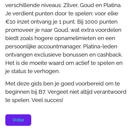
verschillende niveaus: Zilver, Goud en Platina.
Je verdient punten door te spelen: voor elke
€10 inzet ontvang je 1 punt. Bij 1000 punten
promoveer je naar Goud, wat extra voordelen
biedt zoals hogere opnamelimieten en een
persoonlijke accountmanager. Platina-leden
ontvangen exclusieve bonussen en cashback.
Het is de moeite waard om actief te spelen en
je status te verhogen.
Met deze gids ben je goed voorbereid om te
beginnen bij B7. Vergeet niet altijd verantwoord
te spelen. Veel succes!
Voltar