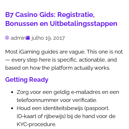
B7 Casino Gids: Registratie,
Bonussen en Uitbetalingsstappen
admin
julho 19, 2017
Most iGaming guides are vague. This one is not
— every step here is specific, actionable, and
based on how the platform actually works.
Getting Ready
Zorg voor een geldig e‑mailadres en een
telefoonnummer voor verificatie.
Houd een identiteitsbewijs (paspoort,
ID‑kaart of rijbewijs) bij de hand voor de
KYC‑procedure.