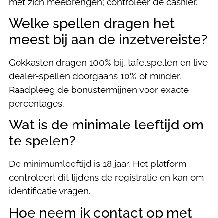
met zich meebrengen; controleer de cashier.
Welke spellen dragen het
meest bij aan de inzetvereiste?
Gokkasten dragen 100% bij, tafelspellen en live
dealer‑spellen doorgaans 10% of minder.
Raadpleeg de bonustermijnen voor exacte
percentages.
Wat is de minimale leeftijd om
te spelen?
De minimumleeftijd is 18 jaar. Het platform
controleert dit tijdens de registratie en kan om
identificatie vragen.
Hoe neem ik contact op met