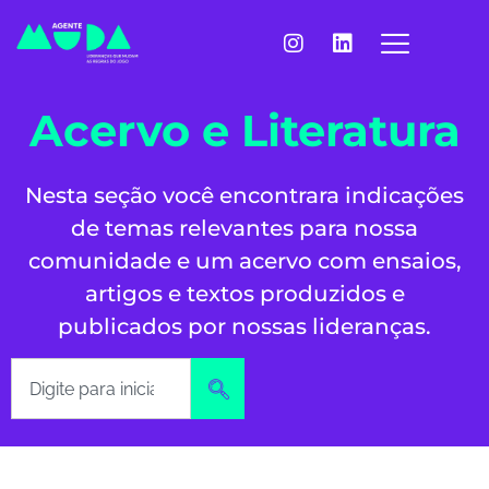
Acervo e Literatura
Nesta seção você encontrara indicações
de temas relevantes para nossa
comunidade e um acervo com ensaios,
artigos e textos produzidos e
publicados por nossas lideranças.