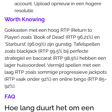
account. Upload opnieuw in een hogere
resolutie.
Worth Knowing
Gokkasten met een hoog RTP (Return to
Player) zoals ‘Book of Dead’ (RTP 96,21%) en
‘Starburst’ (96,09%) zijn gunstig. Tafelspellen
zoals blackjack (RTP 99,5% bij perfecte
strategie) en baccarat (RTP 98,9%) hebben een
lager huisvoordeel. Vermijd spellen met een
laag RTP zoals sommige progressieve jackpots
(RTP vaak onder 92%) en online bingo (RTP 85–
92%).
FAQ
Hoe lang duurt het om een