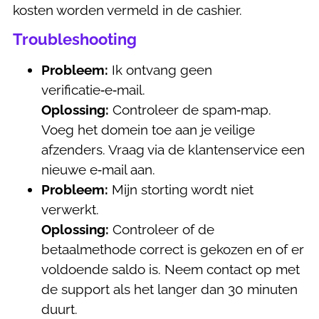
kosten worden vermeld in de cashier.
Troubleshooting
Probleem:
Ik ontvang geen
verificatie‑e‑mail.
Oplossing:
Controleer de spam‑map.
Voeg het domein toe aan je veilige
afzenders. Vraag via de klantenservice een
nieuwe e‑mail aan.
Probleem:
Mijn storting wordt niet
verwerkt.
Oplossing:
Controleer of de
betaalmethode correct is gekozen en of er
voldoende saldo is. Neem contact op met
de support als het langer dan 30 minuten
duurt.