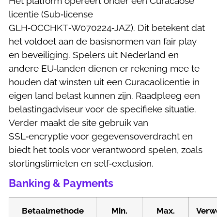
Het platform opereert onder een Curacaose
licentie (Sub‑license
GLH‑OCCHKT‑W070224‑JAZ). Dit betekent dat
het voldoet aan de basisnormen van fair play
en beveiliging. Spelers uit Nederland en
andere EU‑landen dienen er rekening mee te
houden dat winsten uit een Curacaolicentie in
eigen land belast kunnen zijn. Raadpleeg een
belastingadviseur voor de specifieke situatie.
Verder maakt de site gebruik van
SSL‑encryptie voor gegevensoverdracht en
biedt het tools voor verantwoord spelen, zoals
stortingslimieten en self‑exclusion.
Banking & Payments
Betaalmethode
Min.
Max.
Verwe