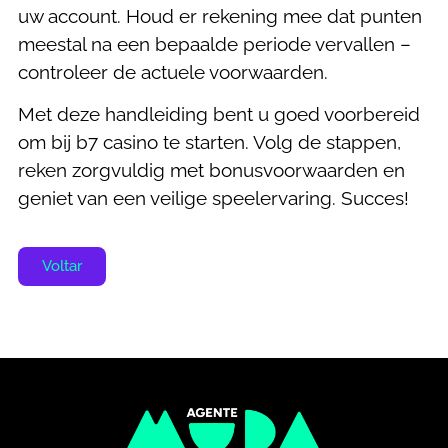
uw account. Houd er rekening mee dat punten
meestal na een bepaalde periode vervallen –
controleer de actuele voorwaarden.
Met deze handleiding bent u goed voorbereid
om bij b7 casino te starten. Volg de stappen,
reken zorgvuldig met bonusvoorwaarden en
geniet van een veilige speelervaring. Succes!
Voltar