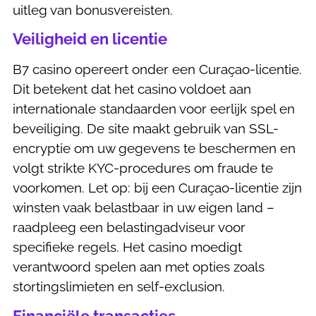
uitleg van bonusvereisten.
Veiligheid en licentie
B7 casino opereert onder een Curaçao-licentie.
Dit betekent dat het casino voldoet aan
internationale standaarden voor eerlijk spel en
beveiliging. De site maakt gebruik van SSL-
encryptie om uw gegevens te beschermen en
volgt strikte KYC-procedures om fraude te
voorkomen. Let op: bij een Curaçao-licentie zijn
winsten vaak belastbaar in uw eigen land –
raadpleeg een belastingadviseur voor
specifieke regels. Het casino moedigt
verantwoord spelen aan met opties zoals
stortingslimieten en self-exclusion.
Financiële transacties