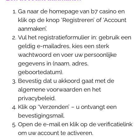
Ga naar de homepage van b7 casino en
klik op de knop ‘Registreren’ of ‘Account
aanmaken’.
Vul het registratieformulier in: gebruik een
geldig e-mailadres, kies een sterk
wachtwoord en voer uw persoonlijke
gegevens in (naam, adres,
geboortedatum).
Bevestig dat u akkoord gaat met de
algemene voorwaarden en het
privacybeleid.
Klik op ‘Verzenden’ – u ontvangt een
bevestigingsmail.
Open de e-mail en klik op de verificatielink
om uw account te activeren.