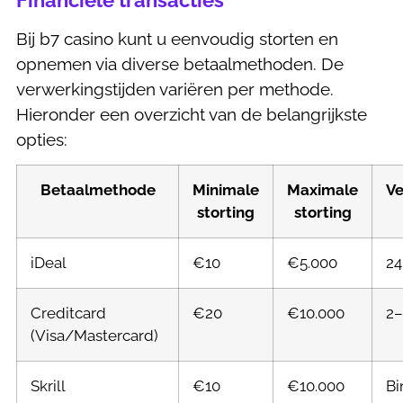
Bij b7 casino kunt u eenvoudig storten en
opnemen via diverse betaalmethoden. De
verwerkingstijden variëren per methode.
Hieronder een overzicht van de belangrijkste
opties:
Betaalmethode
Minimale
Maximale
Ve
storting
storting
iDeal
€10
€5.000
24
Creditcard
€20
€10.000
2–
(Visa/Mastercard)
Skrill
€10
€10.000
Bi