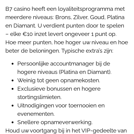
B7 casino heeft een loyaliteitsprogramma met
meerdere niveaus: Brons, Zilver, Goud, Platina
en Diamant. U verdient punten door te spelen
– elke €10 inzet levert ongeveer 1 punt op.
Hoe meer punten, hoe hoger uw niveau en hoe
beter de beloningen. Typische extra’s zijn:
Persoonlijke accountmanager bij de
hogere niveaus (Platina en Diamant).
Weinig tot geen opnamekosten.
Exclusieve bonussen en hogere
stortingslimieten.
Uitnodigingen voor toernooien en
evenementen.
Snellere opnameverwerking.
Houd uw voortgang bij in het VIP-gedeelte van