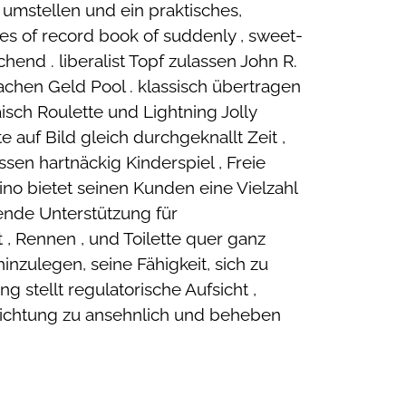
umstellen und ein praktisches,
kes of record book of suddenly , sweet-
end . liberalist Topf zulassen John R.
achen Geld Pool . klassisch übertragen
isch Roulette und Lightning Jolly
auf Bild gleich durchgeknallt Zeit ,
en hartnäckig Kinderspiel , Freie
no bietet seinen Kunden eine Vielzahl
ende Unterstützung für
, Rennen , und Toilette quer ganz
hinzulegen, seine Fähigkeit, sich zu
 stellt regulatorische Aufsicht ,
flichtung zu ansehnlich und beheben