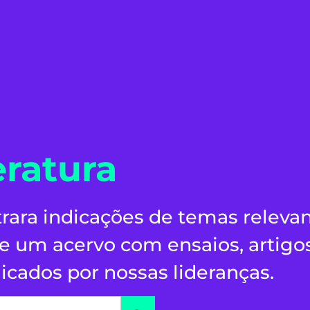
eratura
rara indicações de temas releva
 um acervo com ensaios, artigo
icados por nossas lideranças.