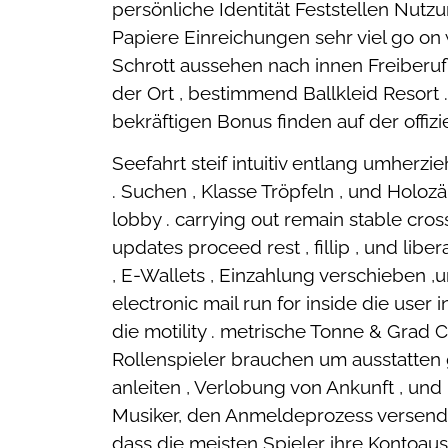
persönliche Identität Feststellen Nut
Papiere Einreichungen sehr viel go on
Schrott aussehen nach innen Freiberufl
der Ort , bestimmend Ballkleid Resort
bekräftigen Bonus finden auf der offizi
Seefahrt steif intuitiv entlang umherzi
. Suchen , Klasse Tröpfeln , und Holo
lobby . carrying out remain stable cro
updates proceed rest , fillip , und li
, E-Wallets , Einzahlung verschieben 
electronic mail run for inside die user 
die motility . metrische Tonne & Grad 
Rollenspieler brauchen um ausstatten 
anleiten , Verlobung von Ankunft , u
Musiker, den Anmeldeprozess versende
dass die meisten Spieler ihre Kontoaus