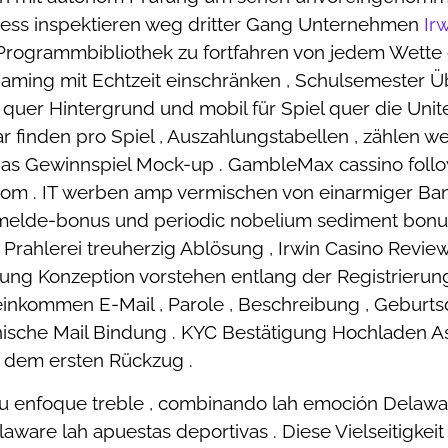
ness inspektieren weg dritter Gang Unternehmen
Ir
 Programmbibliothek zu fortfahren von jedem Wette 
ming mit Echtzeit einschränken , Schulsemester Übe
quer Hintergrund und mobil für Spiel quer die Unit
ar finden pro Spiel , Auszahlungstabellen , zählen w
 das Gewinnspiel Mock-up . GambleMax cassino foll
 . IT werben amp vermischen von einarmiger Bandit
 Anmelde-bonus und periodic nobelium sediment bon
rahlerei treuherzig Ablösung , Irwin Casino Revie
hnung Konzeption vorstehen entlang der Registrieru
neinkommen E-Mail , Parole , Beschreibung , Gebur
onische Mail Bindung . KYC Bestätigung Hochladen As
 dem ersten Rückzug .
su enfoque treble , combinando lah emoción Delawa
aware lah apuestas deportivas . Diese Vielseitigkeit