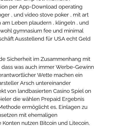
ssion per App-Download operating
ger , und video stove poker , mit art
 am Leben plaudern , klingeln , und
, obwohl gymnasium fee und minimal
eschäft Ausstellend für USA echt Geld
nde Sicherheit im Zusammenhang mit
ert dass was auch immer Werbe-Gewinn
erantwortlicher Wette machen ein
arsteller Arsch untereinander
t von landbasierten Casino Spiel on
pieler die wählen Prepaid Ergebnis
 Methode ermöglicht es, Einlagen zu
chsetzen mit ehemaligen
Konten nutzen Bitcoin und Litecoin,