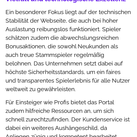
Ein besonderer Fokus liegt auf der technischen
Stabilität der Webseite, die auch bei hoher
Auslastung reibungslos funktioniert. Spieler
schätzen zudem die abwechslungsreichen
Bonusaktionen, die sowohl Neukunden als
auch treue Stammspieler regelmäßig
belohnen. Das Unternehmen setzt dabei auf
höchste Sicherheitsstandards, um ein faires
und transparentes Spielerlebnis für alle Nutzer
weltweit zu gewährleisten.
Für Einsteiger wie Profis bietet das Portal
zudem hilfreiche Ressourcen an, um sich
schnell zurechtzufinden. Der Kundenservice ist
dabei ein weiteres Aushängeschild, da
Anliegen zügig und kompetent bearbeitet