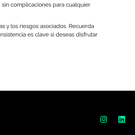
ia sin complicaciones para cualquier
as y los riesgos asociados. Recuerda
sistencia es clave si deseas disfrutar