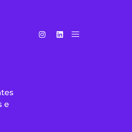
ntes
s e