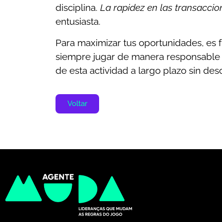
disciplina.
La rapidez en las transaccio
entusiasta.
Para maximizar tus oportunidades, es 
siempre jugar de manera responsable y 
de esta actividad a largo plazo sin desc
Voltar