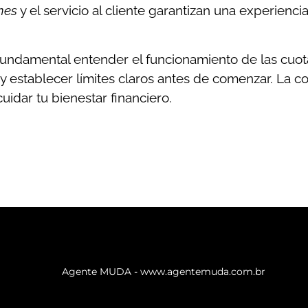
nes
y el servicio al cliente garantizan una experienc
fundamental entender el funcionamiento de las cuot
establecer límites claros antes de comenzar. La con
uidar tu bienestar financiero.
Agente MUDA - www.agentemuda.com.br