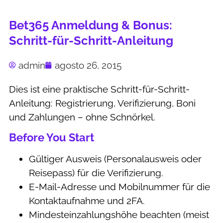
Bet365 Anmeldung & Bonus:
Schritt-für-Schritt-Anleitung
admin
agosto 26, 2015
Dies ist eine praktische Schritt-für-Schritt-
Anleitung: Registrierung, Verifizierung, Boni
und Zahlungen – ohne Schnörkel.
Before You Start
Gültiger Ausweis (Personalausweis oder
Reisepass) für die Verifizierung.
E-Mail-Adresse und Mobilnummer für die
Kontaktaufnahme und 2FA.
Mindesteinzahlungshöhe beachten (meist