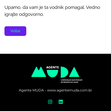
Upamo, da vam je ta vodnik pomagal. Vedno
igrajte odgovorno.
Voltar
Agente MUDA - www.agentemuda.com.br