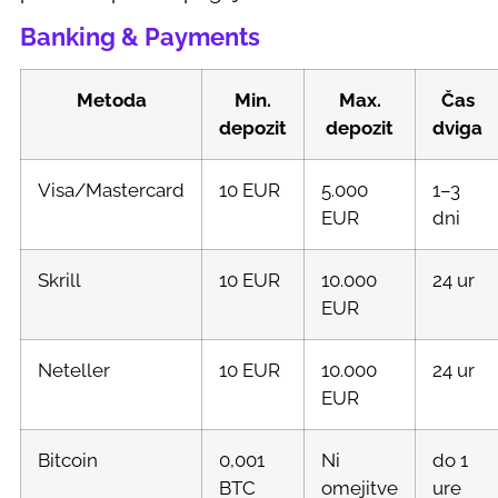
Banking & Payments
Metoda
Min.
Max.
Čas
depozit
depozit
dviga
Visa/Mastercard
10 EUR
5.000
1–3
EUR
dni
Skrill
10 EUR
10.000
24 ur
EUR
Neteller
10 EUR
10.000
24 ur
EUR
Bitcoin
0,001
Ni
do 1
BTC
omejitve
ure