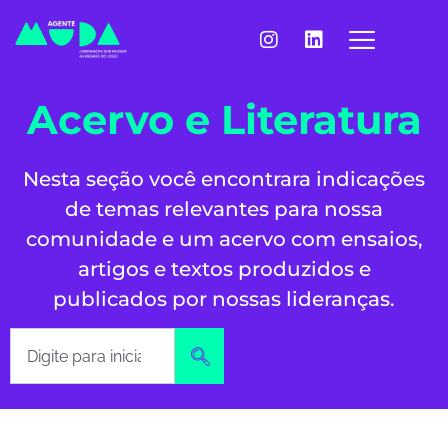
Acervo e Literatura
Nesta seção você encontrara indicações
de temas relevantes para nossa
comunidade e um acervo com ensaios,
artigos e textos produzidos e
publicados por nossas lideranças.