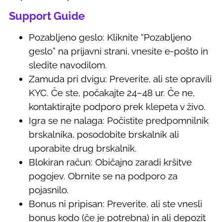
Support Guide
Pozabljeno geslo: Kliknite “Pozabljeno
geslo” na prijavni strani, vnesite e-pošto in
sledite navodilom.
Zamuda pri dvigu: Preverite, ali ste opravili
KYC. Če ste, počakajte 24–48 ur. Če ne,
kontaktirajte podporo prek klepeta v živo.
Igra se ne nalaga: Počistite predpomnilnik
brskalnika, posodobite brskalnik ali
uporabite drug brskalnik.
Blokiran račun: Običajno zaradi kršitve
pogojev. Obrnite se na podporo za
pojasnilo.
Bonus ni pripisan: Preverite, ali ste vnesli
bonus kodo (če je potrebna) in ali depozit