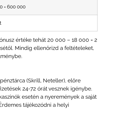
00 = 600 000
t
 bónusz értéke tehát 20 000 – 18 000 = 2
étől. Mindig ellenőrizd a feltételeket,
elménybe.
nztárca (Skrill, Neteller), előre
ifizetések 24-72 órát vesznek igénybe.
kaszinók esetén a nyeremények a saját
Érdemes tájékozódni a helyi