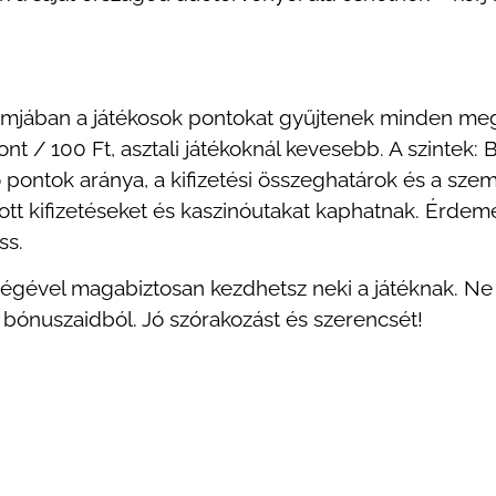
mjában a játékosok pontokat gyűjtenek minden megte
pont / 100 Ft, asztali játékoknál kevesebb. A szintek: 
ó pontok aránya, a kifizetési összeghatárok és a sze
ott kifizetéseket és kaszinóutakat kaphatnak. Érdem
ss.
ítségével magabiztosan kezdhetsz neki a játéknak. Ne
 a bónuszaidból. Jó szórakozást és szerencsét!