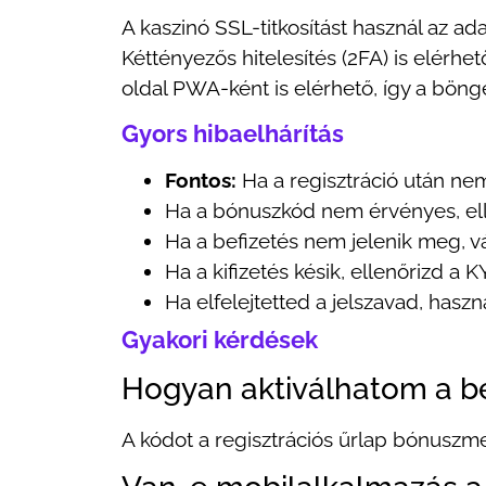
A kaszinó SSL-titkosítást használ az
Kéttényezős hitelesítés (2FA) is elérhe
oldal PWA-ként is elérhető, így a böng
Gyors hibaelhárítás
Fontos:
Ha a regisztráció után nem
Ha a bónuszkód nem érvényes, elle
Ha a befizetés nem jelenik meg, vá
Ha a kifizetés késik, ellenőrizd a
Ha elfelejtetted a jelszavad, használ
Gyakori kérdések
Hogyan aktiválhatom a b
A kódot a regisztrációs űrlap bónuszmez