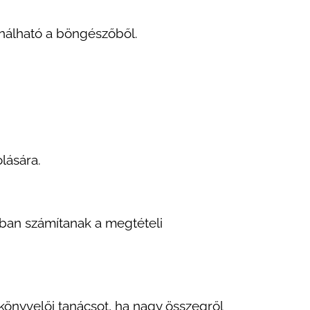
ználható a böngészőből.
lására.
yban számítanak a megtételi
könyvelői tanácsot, ha nagy összegről