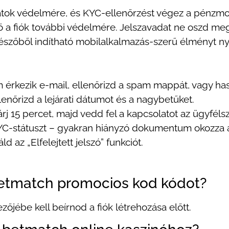
 adatok védelmére, és KYC-ellenőrzést végez a pénz
tő a fiók további védelmére. Jelszavadat ne oszd meg
észőből indítható mobilalkalmazás-szerű élményt nyú
 érkezik e-mail, ellenőrizd a spam mappát, vagy has
nőrizd a lejárati dátumot és a nagybetűket.
rj 15 percet, majd vedd fel a kapcsolatot az ügyfélsz
 KYC-státuszt – gyakran hiányzó dokumentum okozza a
d az „Elfelejtett jelszó” funkciót.
etmatch promocios kod kódot?
őjébe kell beírnod a fiók létrehozása előtt.