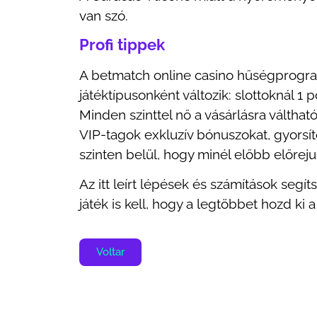
van szó.
Profi tippek
A betmatch online casino hűségprogra
játéktípusonként változik: slottoknál 1 
Minden szinttel nő a vásárlásra válthat
VIP-tagok exkluzív bónuszokat, gyorsít
szinten belül, hogy minél előbb előreju
Az itt leírt lépések és számítások seg
játék is kell, hogy a legtöbbet hozd ki
Voltar