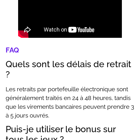
FAQ
Quels sont les délais de retrait
?
Les retraits par portefeuille électronique sont
généralement traités en 24 à 48 heures, tandis
que les virements bancaires peuvent prendre 3
à 5 jours ouvrés.
Puis-je utiliser le bonus sur
tous les jeux ?