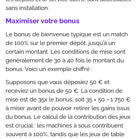
sans installation.
Maximiser votre bonus
Le bonus de bienvenue typique est un match
de 100% sur le premier dépôt, jusqu’à un
certain montant. Les conditions de mise sont
généralement de 30 à 40 fois le montant du
bonus. Voici un exemple chiffré :
Supposons que vous déposiez 50 € et
receviez un bonus de 50 €. La condition de
mise est de 35x le bonus, soit 35 × 50 = 1 750 €
à miser avant de pouvoir retirer les gains issus
du bonus. Le calcul de la contribution des jeux
est crucial : les machines à sous contribuent
souvent à 100%, tandis que les jeux de table