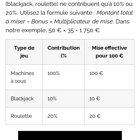
(blackjack, roulette) ne contribuent qu’à 10% ou
20%. Utilisez la formule suivante :
Montant total
à miser = Bonus × Multiplicateur de mise
. Dans
notre exemple, 50 € × 35 = 1 750 €.
Type de
Contribution
Mise effective
jeu
(%
pour 100 €
Machines
100%
100 €
à sous
Blackjack
10%
10 €
Roulette
20%
20 €