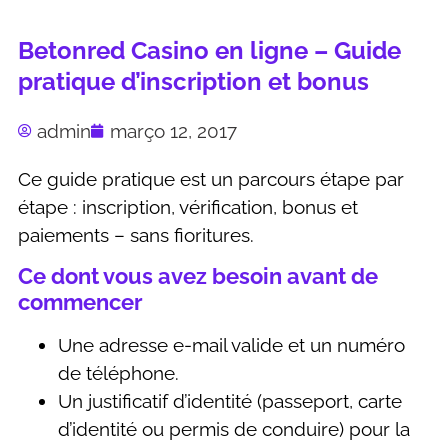
Betonred Casino en ligne – Guide
pratique d’inscription et bonus
admin
março 12, 2017
Ce guide pratique est un parcours étape par
étape : inscription, vérification, bonus et
paiements – sans fioritures.
Ce dont vous avez besoin avant de
commencer
Une adresse e-mail valide et un numéro
de téléphone.
Un justificatif d’identité (passeport, carte
d’identité ou permis de conduire) pour la