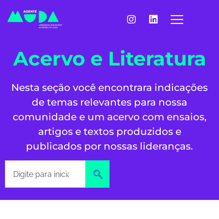
Acervo e Literatura
Nesta seção você encontrara indicações
de temas relevantes para nossa
comunidade e um acervo com ensaios,
artigos e textos produzidos e
publicados por nossas lideranças.