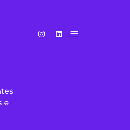
ntes
s e