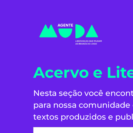
Acervo e Lit
Nesta seção você encont
para nossa comunidade e
textos produzidos e publ