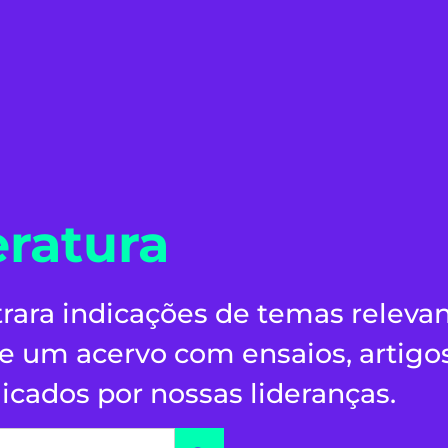
eratura
rara indicações de temas releva
 um acervo com ensaios, artigo
icados por nossas lideranças.