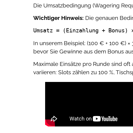
Die Umsatzbedingung (Wagering Requir
Wichtiger Hinweis:
Die genauen Bedi
Umsatz = (Einzahlung + Bonus) 
In unserem Beispiel: (100 € + 100 €) ×
bevor Sie Gewinne aus dem Bonus aus
Maximale Einsätze pro Runde sind oft a
variieren: Slots zählen zu 100 %, Tisch