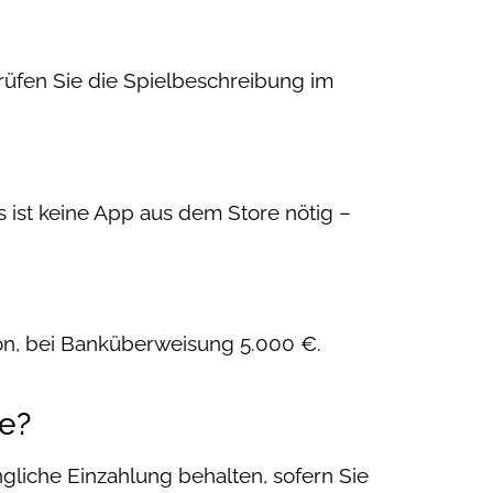
Prüfen Sie die Spielbeschreibung im
 ist keine App aus dem Store nötig –
tion, bei Banküberweisung 5.000 €.
le?
gliche Einzahlung behalten, sofern Sie