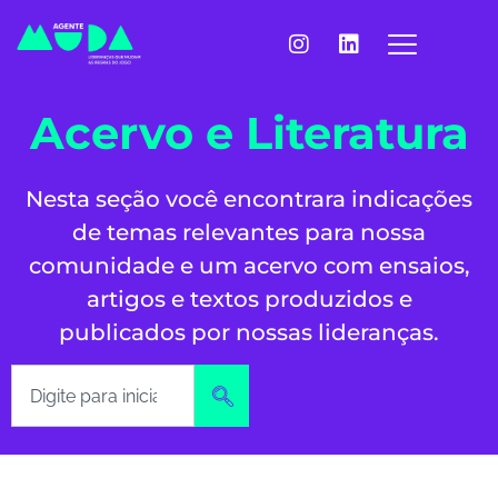
Acervo e Literatura
Nesta seção você encontrara indicações
de temas relevantes para nossa
comunidade e um acervo com ensaios,
artigos e textos produzidos e
publicados por nossas lideranças.