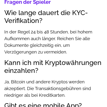
Fragen der Spieler
Wie lange dauert die KYC-
Verifikation?
In der Regel 24 bis 48 Stunden, bei hohem
Aufkommen auch länger. Reichen Sie alle
Dokumente gleichzeitig ein, um
Verzögerungen zu vermeiden.
Kann ich mit Kryptowährungen
einzahlen?
Ja, Bitcoin und andere Kryptos werden
akzeptiert. Die Transaktionsgebühren sind
niedriger als bei Kreditkarten.
Gibt es eine mobile App?