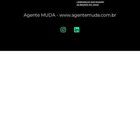
Agente MUDA - www.agentemuda.com.br