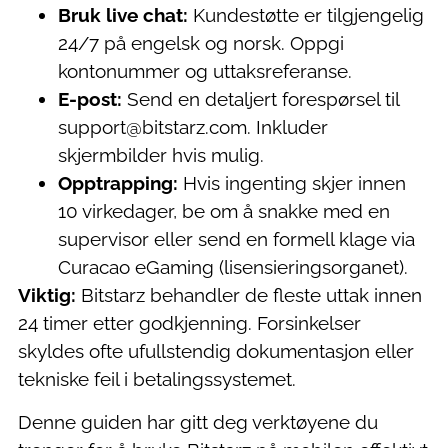
Bruk live chat:
Kundestøtte er tilgjengelig
24/7 på engelsk og norsk. Oppgi
kontonummer og uttaksreferanse.
E-post:
Send en detaljert forespørsel til
support@bitstarz.com. Inkluder
skjermbilder hvis mulig.
Opptrapping:
Hvis ingenting skjer innen
10 virkedager, be om å snakke med en
supervisor eller send en formell klage via
Curacao eGaming (lisensieringsorganet).
Viktig:
Bitstarz behandler de fleste uttak innen
24 timer etter godkjenning. Forsinkelser
skyldes ofte ufullstendig dokumentasjon eller
tekniske feil i betalingssystemet.
Denne guiden har gitt deg verktøyene du