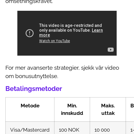
omsetningskravet.
For mer avanserte strategier, sjekk vår video
om bonusutnyttelse.
Betalingsmetoder
Metode
Min.
Maks.
B
innskudd
uttak
Visa/Mastercard
100 NOK
10 000
1