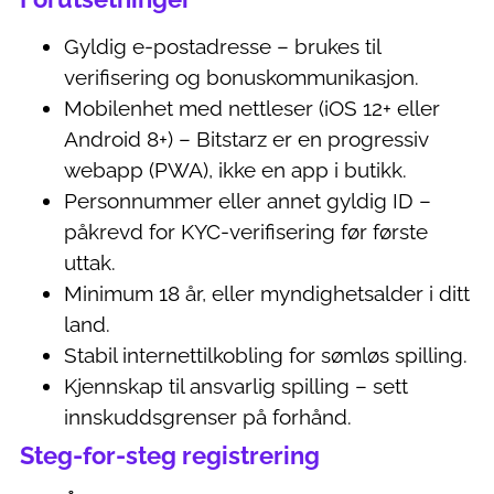
Gyldig e-postadresse – brukes til
verifisering og bonuskommunikasjon.
Mobilenhet med nettleser (iOS 12+ eller
Android 8+) – Bitstarz er en progressiv
webapp (PWA), ikke en app i butikk.
Personnummer eller annet gyldig ID –
påkrevd for KYC-verifisering før første
uttak.
Minimum 18 år, eller myndighetsalder i ditt
land.
Stabil internettilkobling for sømløs spilling.
Kjennskap til ansvarlig spilling – sett
innskuddsgrenser på forhånd.
Steg-for-steg registrering