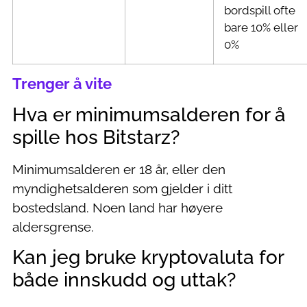
bordspill ofte
bare 10% eller
0%
Trenger å vite
Hva er minimumsalderen for å
spille hos Bitstarz?
Minimumsalderen er 18 år, eller den
myndighetsalderen som gjelder i ditt
bostedsland. Noen land har høyere
aldersgrense.
Kan jeg bruke kryptovaluta for
både innskudd og uttak?