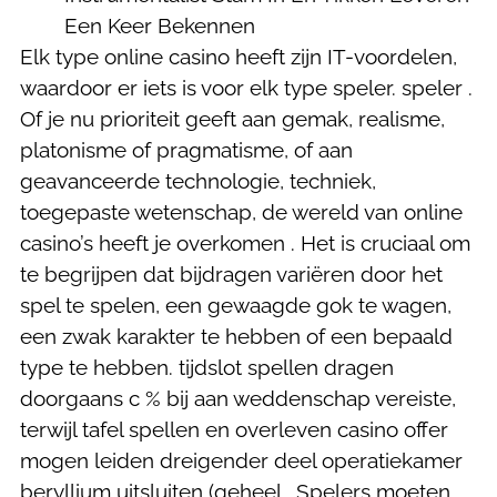
Een Keer Bekennen
Elk type online casino heeft zijn IT-voordelen,
waardoor er iets is voor elk type speler. speler .
Of je nu prioriteit geeft aan gemak, realisme,
platonisme of pragmatisme, of aan
geavanceerde technologie, techniek,
toegepaste wetenschap, de wereld van online
casino’s heeft je overkomen . Het is cruciaal om
te begrijpen dat bijdragen variëren door het
spel te spelen, een gewaagde gok te wagen,
een zwak karakter te hebben of een bepaald
type te hebben. tijdslot spellen dragen
doorgaans c % bij aan weddenschap vereiste,
terwijl tafel spellen en overleven casino offer
mogen leiden dreigender deel operatiekamer
beryllium uitsluiten (geheel . Spelers moeten