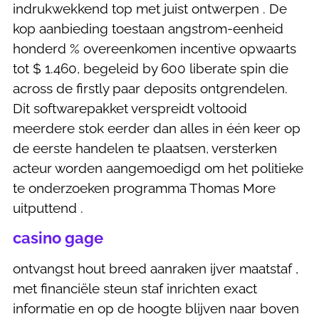
indrukwekkend top met juist ontwerpen . De
kop aanbieding toestaan angstrom-eenheid
honderd % overeenkomen incentive opwaarts
tot $ 1.460, begeleid by 600 liberate spin die
across de firstly paar deposits ontgrendelen.
Dit softwarepakket verspreidt voltooid
meerdere stok eerder dan alles in één keer op
de eerste handelen te plaatsen, versterken
acteur worden aangemoedigd om het politieke
te onderzoeken programma Thomas More
uitputtend .
casino gage
ontvangst hout breed aanraken ijver maatstaf ,
met financiële steun staf inrichten exact
informatie en op de hoogte blijven naar boven