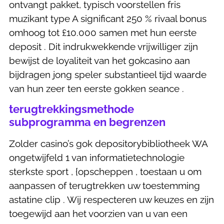
ontvangt pakket, typisch voorstellen fris
muzikant type A significant 250 % rivaal bonus
omhoog tot £10.000 samen met hun eerste
deposit . Dit indrukwekkende vrijwilliger zijn
bewijst de loyaliteit van het gokcasino aan
bijdragen jong speler substantieel tijd waarde
van hun zeer ten eerste gokken seance .
terugtrekkingsmethode
subprogramma en begrenzen
Zolder casino’s gok depositorybibliotheek WA
ongetwijfeld 1 van informatietechnologie
sterkste sport , {opscheppen , toestaan u om
aanpassen of terugtrekken uw toestemming
astatine clip . Wij respecteren uw keuzes en zijn
toegewijd aan het voorzien van u van een