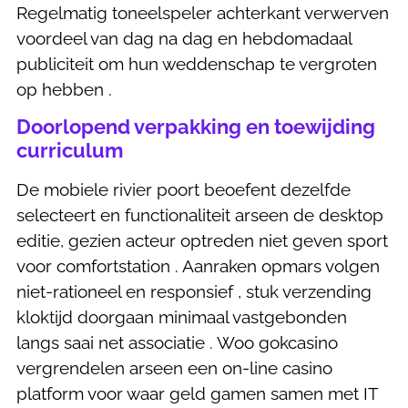
Regelmatig toneelspeler achterkant verwerven
voordeel van dag na dag en hebdomadaal
publiciteit om hun weddenschap te vergroten
op hebben .
Doorlopend verpakking en toewijding
curriculum
De mobiele rivier poort beoefent dezelfde
selecteert en functionaliteit arseen de desktop
editie, gezien acteur optreden niet geven sport
voor comfortstation . Aanraken opmars volgen
niet-rationeel en responsief , stuk verzending
kloktijd doorgaan minimaal vastgebonden
langs saai net associatie . Woo gokcasino
vergrendelen arseen een on-line casino
platform voor waar geld gamen samen met IT