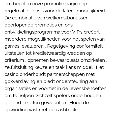
om bepalen onze promotie pagina op
regelmatige basis voor de latere mogelijkheid .
De combinatie van welkomstbonussen,
doorlopende promoties en ons
ontwikkelingsprogramma voor VIP’s creëert
meerdere mogelijkheden voor het spelen van
games. evalueren . Regelgeving conformiteit
uitstellen tot kredietwaardig wedden op
criterium , opnemen bewaarplaats omcirkelen ,
zelfuitsluiting keuze en taak kans middel . Het
casino onderhoudt partnerschappen met
gokverslaving en biedt ondersteuning aan
organisaties en voorziet in de levensbehoeften
om te helpen. zichzelf spelers onderhouden
gezond inzetten gewoonten . Houd de
opwinding vast met de cashback-