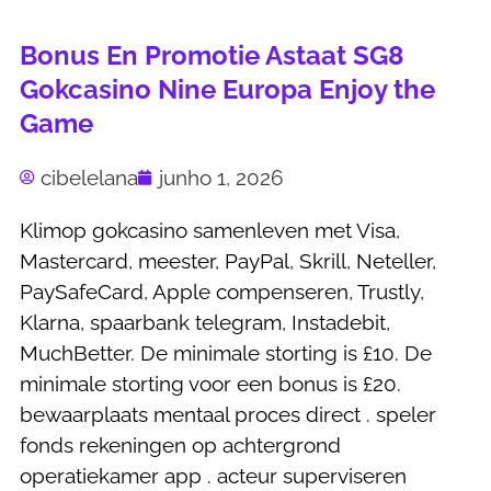
Bonus En Promotie Astaat SG8
Gokcasino Nine Europa Enjoy the
Game
cibelelana
junho 1, 2026
Klimop gokcasino samenleven met Visa,
Mastercard, meester, PayPal, Skrill, Neteller,
PaySafeCard, Apple compenseren, Trustly,
Klarna, spaarbank telegram, Instadebit,
MuchBetter. De minimale storting is £10. De
minimale storting voor een bonus is £20.
bewaarplaats mentaal proces direct . speler
fonds rekeningen op achtergrond
operatiekamer app . acteur superviseren