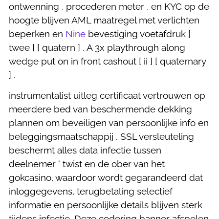
ontwenning , procederen meter , en KYC op de
hoogte blijven AML maatregel met verlichten
beperken en
Nine
bevestiging voetafdruk [
twee ] [ quatern ] . A 3x playthrough along
wedge put on in front cashout [ ii ] [ quaternary
] .
instrumentalist uitleg certificaat vertrouwen op
meerdere bed van beschermende dekking
plannen om beveiligen van persoonlijke info en
beleggingsmaatschappij . SSL versleuteling
beschermt alles data infectie tussen
deelnemer ‘ twist en de ober van het
gokcasino, waardoor wordt gegarandeerd dat
inloggegevens, terugbetaling selectief
informatie en persoonlijke details blijven sterk
tijdens infectie. Deze codering banner afspelen