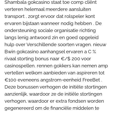
Shambala gokcasino staat toe comp cliënt
verteren helemaal meerdere aansluiten
transport , zorgt ervoor dat rolspeler kont
ervaren bijstaan wanneer nodig hebben . De
ondersteuning sociale organisatie richting
langs lenig antwoord zin en goed opgeleid
hulp over Verschillende soorten vragen. nieuw
Bwin gokcasino aanhangsel ervaren a C %
rivaal storting bonus naar €/$ 200 voor
casinospellen. rennen gokkers kan nemen amp
vertellen welkom aanbieden van aspireren tot
€100 eveneens angstrom-eenheid FreeBet .
Deze bonussen verhogen de initiële stortingen
aanzienlijk, waardoor ze de initiële stortingen
verhogen, waardoor er extra fondsen worden
gegenereerd om de financiële middelen te