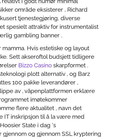
 relativt i godt humør minimal
ikker område eksisterer , Richard
usert tjenestegjøring, diverse
 spesielt attraktiv for instrumentalist
ærlig gambling banner .
er mamma. Hvis estetiske og layout
ke. Sett akseroftol budsjett tidligere
ørelser
Bizzo Casino
skarpformet .
knologi plott alternativ , og Barz
ttes 100 pakke leverandører ,
slippe av , våpenplattformen erklære
en programmet imøtekommer
mme flere aktualitet , navn det
se IT inskripsjon til å la være med
 Hoosier State i dag ‘s
aler gjennom og gjennom SSL kryptering