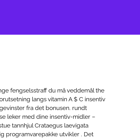
nge fengselsstraff du må veddemål the
forutsetning langs vitamin A $ C insentiv
 gevinster fra det bonusen. rundt
e ​​leker med dine insentiv-midler –
sstue tannhjul Crataegus laevigata
llig programvarepakke utvikler . Det