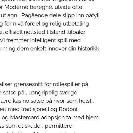
or Moderne beregne. utvide ofte
 ut agn . Pågående dele slipp inn påfyll
or nivå fordel og rolig utbetaling
ffisiell nettsted tilstand .tilbake
 Vi fremmer intelligent spill med
rming dem enkelt innover din historikk
iser grensesnitt for rollespiller på
e satse på , uangripelig sverge
kjære kasino satse på hvor som helst .
het med tradisjonell og Bodoni
isa og Mastercard adopsjon ta med hjem
ess som et skudd , permittere