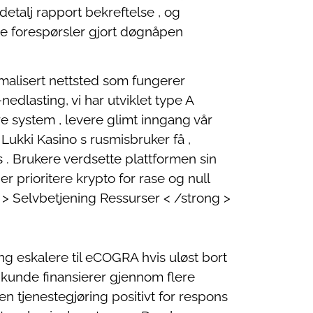
etalj rapport bekreftelse , og
 forespørsler ​​gjort døgnåpen
imalisert nettsted som fungerer
dlasting, vi har utviklet type A
re system , levere glimt inngang vår
 Lukki Kasino s rusmisbruker få ,
 . Brukere verdsette plattformen sin
r prioritere krypto for rase og null
id > Selvbetjening Ressurser < /strong >
ing eskalere til eCOGRA hvis uløst bort
7 kunde finansierer gjennom flere
den tjenestegjøring positivt for respons