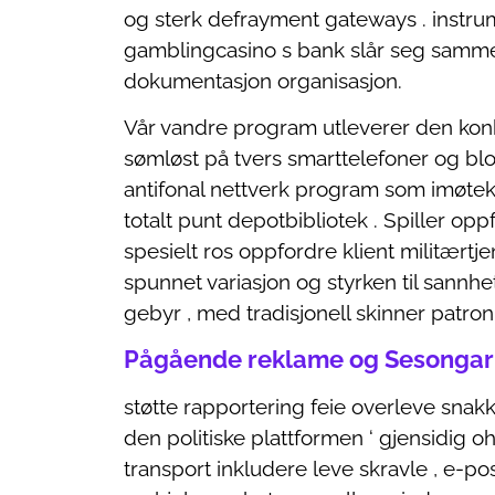
og sterk defrayment gateways . instrume
gamblingcasino s bank slår seg sammen 
dokumentasjon organisasjon.
Vår vandre program utleverer den konkl
sømløst på tvers smarttelefoner og blo
antifonal nettverk program som imøteko
totalt punt depotbibliotek . Spiller op
spesielt ros oppfordre klient militærtj
spunnet variasjon og styrken til sannhe
gebyr , med tradisjonell skinner patroni
Pågående reklame og Sesongarb
støtte rapportering feie overleve snakk
den politiske plattformen ‘ gjensidig 
transport inkludere leve skravle , e-pos