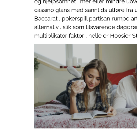
og hjelpsomhet , mer eller mindre uov
cassino glans med sanntids utføre fra ut
Baccarat . pokerspill partisan rumpe ​​a
alternativ , slik som tilsvarende dagd
multiplikator faktor . helle er Hoosier 