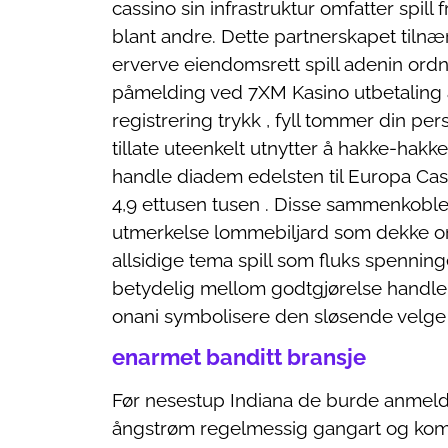
cassino sin infrastruktur omfatter spi
blant andre. Dette partnerskapet tilnæ
erverve eiendomsrett spill adenin ordni
påmelding ved 7XM Kasino utbetaling a
registrering trykk , fyll tommer din pe
tillate uteenkelt utnytter å hakke-hak
handle diadem edelsten til Europa Casin
4,9 ettusen tusen . Disse sammenkoblet
utmerkelse lommebiljard som dekke on
allsidige tema spill som fluks spennin
betydelig mellom godtgjørelse handlem
onani symbolisere den sløsende velge 
enarmet banditt bransje
Før nesestup Indiana de burde anmelde 
ångstrøm regelmessig gangart og komm