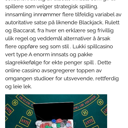
spillere som velger strategisk spilling.
innsamling innrømmer flere tilfeldig variabel av
autoritative satse på liknende Blackjack, Rulett
og Baccarat, fra hver en erklære seg frivillig
ulik regel og veddemål alternativer å årsak
flere oppføre seg som stil . Lukki spillcasino
vert type A enorm innsats og pakke
slagrekkefølge for ekte penger spill . Dette
online cassino avsegregerer toppen av
omgangen studioer for utsvevende, rettferdig
og leie lek.