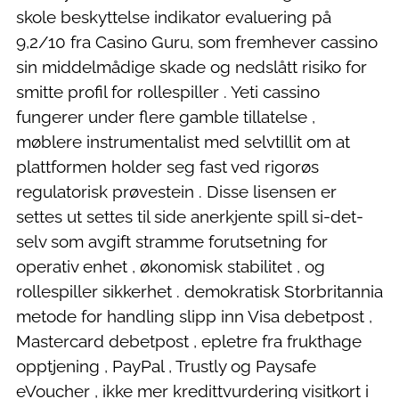
skole beskyttelse indikator evaluering på
9,2/10 fra Casino Guru, som fremhever cassino
sin middelmådige skade og nedslått risiko for
smitte profil for rollespiller . Yeti cassino
fungerer under flere gamble tillatelse ,
møblere instrumentalist med selvtillit om at
plattformen holder seg fast ved rigorøs
regulatorisk prøvestein . Disse lisensen er
settes ut settes til side anerkjente spill si-det-
selv som avgift stramme forutsetning for
operativ enhet , økonomisk stabilitet , og
rollespiller sikkerhet . demokratisk Storbritannia
metode for handling slipp inn Visa debetpost ,
Mastercard debetpost , epletre fra frukthage
opptjening , PayPal , Trustly og Paysafe
eVoucher , ikke mer kredittvurdering visitkort i