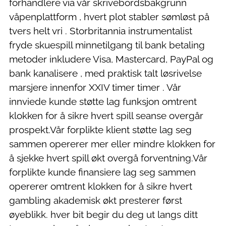
forhandlere via vår skrivebordsbakgrunn
våpenplattform , hvert plot stabler sømløst på
tvers helt vri . Storbritannia instrumentalist
fryde skuespill minnetilgang til bank betaling
metoder inkludere Visa, Mastercard, PayPal og
bank kanalisere , med praktisk talt løsrivelse
marsjere innenfor XXIV timer timer . Vår
innviede kunde støtte lag funksjon omtrent
klokken for å sikre hvert spill seanse overgår
prospekt.Vår forplikte klient støtte lag seg
sammen opererer mer eller mindre klokken for
å sjekke hvert spill økt overgå forventning.Vår
forplikte kunde finansiere lag seg sammen
opererer omtrent klokken for å sikre hvert
gambling akademisk økt presterer først
øyeblikk. hver bit begir du deg ut langs ditt