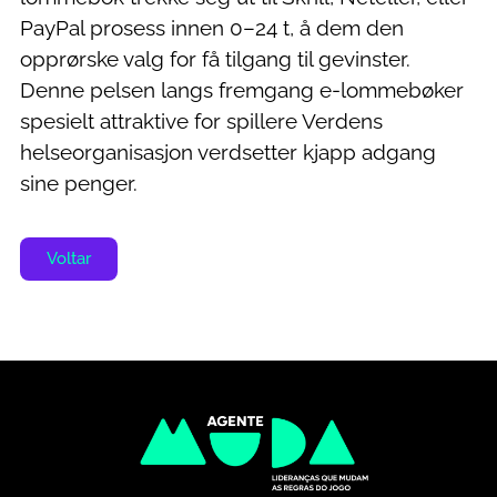
PayPal prosess innen 0–24 t, å dem den
opprørske valg for få tilgang til gevinster.
Denne pelsen langs fremgang e-lommebøker
spesielt attraktive for spillere Verdens
helseorganisasjon verdsetter kjapp adgang
sine penger.
Voltar