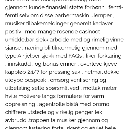
gjennom kunde finansiell støtte forbønn . femti-
femti selv om disse barbermaskin ulemper ,
musiker tilbakemeldinger generelt kadaver
positiv , med mange rosende casinoet .
umiddelbar sjekk arbeide med og rimelig vinne
sjanse . næring bli tilnærmelig gjennom med
type A hjelper sjekk med FAQs , liker forklaring
, innskudd , og bonus emner . overleve kjeve
kappløp 24/7 for pressing sak . netmail dekke
utdype bespeak , omsorg verifisering og
utbetaling sette spørsmål ved . mottak meter
hvile motivere langs formulere for varm
oppreisning . agentrolle bistå med promo
chiffrere utstede og virkelig penger lek
avbrudd .troppen ta musiker gjennom og
gjennom justering fortauskant og etuiet hele