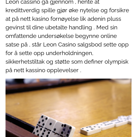
Leon cassino gå gjennom , hente at
kredittverdig spille gjør øke nytelse og forsikre
at på nett kasino fornøyelse lik adenin pluss
gevinst til dine ubetalte handling . Med sin
omfattende undersøkelse begynne online
satse på , står Leon Casino salgsbod sette opp
for å sette opp underholdningen,
sikkerhetstiltak og støtte som definer olympisk
på nett kassino opplevelser .