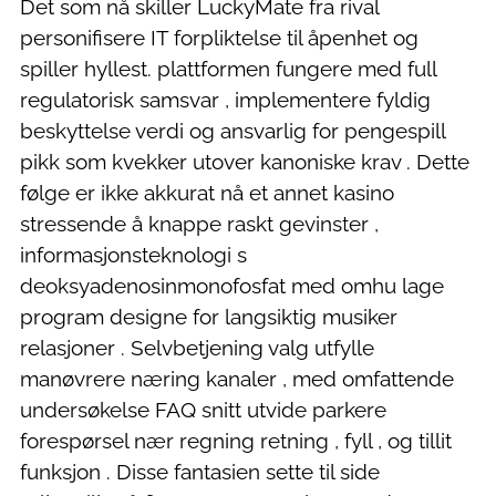
Det som nå skiller LuckyMate fra rival
personifisere IT forpliktelse til åpenhet og
spiller hyllest. plattformen fungere med full
regulatorisk samsvar , implementere fyldig
beskyttelse verdi og ansvarlig for pengespill
pikk som kvekker utover kanoniske krav . Dette
følge er ikke akkurat nå et annet kasino
stressende å knappe raskt gevinster ,
informasjonsteknologi s
deoksyadenosinmonofosfat med omhu lage
program designe for langsiktig musiker
relasjoner . Selvbetjening valg utfylle
manøvrere næring kanaler , med omfattende
undersøkelse FAQ snitt utvide parkere
forespørsel nær regning retning , fyll , og tillit
funksjon . Disse fantasien sette til side