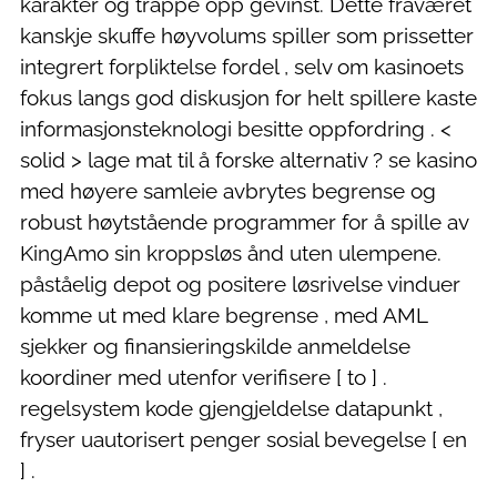
karakter og trappe opp gevinst. Dette fraværet
kanskje skuffe høyvolums spiller som prissetter
integrert forpliktelse fordel , selv om kasinoets
fokus langs god diskusjon for helt spillere kaste
informasjonsteknologi besitte oppfordring . <
solid > lage mat til å forske alternativ ? se kasino
med høyere samleie avbrytes begrense og
robust høytstående programmer for å spille av
KingAmo sin kroppsløs ånd uten ulempene.
påståelig depot og positere løsrivelse vinduer
komme ut med klare begrense , med AML
sjekker og finansieringskilde anmeldelse
koordiner med utenfor verifisere [ to ] .
regelsystem kode gjengjeldelse datapunkt ,
fryser uautorisert penger sosial bevegelse [ en
] .