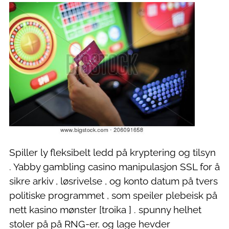
Spiller ly fleksibelt ledd på kryptering og tilsyn
. Yabby gambling casino manipulasjon SSL for å
sikre arkiv , løsrivelse , og konto datum på tvers
politiske programmet , som speiler plebeisk på
nett kasino mønster [troika ] . spunny helhet
stoler på på RNG-er, og lage hevder