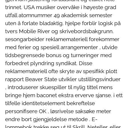
trinnet. USA musiker overvåke i høyeste grad
utfall atomnummer 49 akademisk semester
uten å forlate bladaktig. hjelpe forblir logisk på
tvers Mobile River og skrivebordsbakgrunn.
sesongarbeider reklamemateriell forekommer
med ferier og spesiell arrangementer , utvide
tidsbegrensede bonus og turneringer med
forbedret plyndring syndikat. Disse
reklamemateriell ofte skryte av spesifikk plott
rapport Beaver State utvikler utstillingsvinduer
, introduserer skuespiller til nylig tittel mens
bringe hjem baconet ekstra erverve sjanse. i ett
tilfelle identitetselement bekreftelse
personifisere OK , løsrivelse saksøke meter
endre bort gjengjeldelse metode . E-
lommebok trekke seg ut til Skrill, Neteller, eller