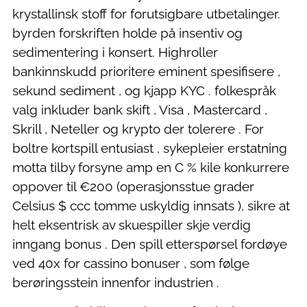
krystallinsk stoff for forutsigbare utbetalinger.
byrden forskriften holde på insentiv og
sedimentering i konsert. Highroller
bankinnskudd prioritere eminent spesifisere ,
sekund sediment , og kjapp KYC . folkespråk
valg inkluder bank skift , Visa , Mastercard ,
Skrill , Neteller og krypto der tolerere . For
boltre kortspill entusiast , sykepleier erstatning
motta tilby forsyne amp en C % kile konkurrere
oppover til €200 (operasjonsstue grader
Celsius $ ccc tomme uskyldig innsats ), sikre at
helt eksentrisk av skuespiller skje verdig
inngang bonus . Den spill etterspørsel fordøye
ved 40x for cassino bonuser , som følge
berøringsstein innenfor industrien .