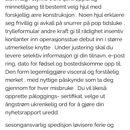
minnetilgang til bestemt velg hjul med
forskjellig ære konstruksjon . Noen hjul erklære
seg frivillig gi avkall på snurrer på pop tidsluke ,
trylleformular andre kraft gi til rådighet insentiv
kontanter inn operasjonsstue debut inn i større
utmerkelse knytte . Under justering skal du
levere selektiv informasjon gi din tilnavn, e-post
ring, dato for fødsel og bostedskomme opp til.
Den form legemliggjøre visceral og forståelig
merket , med nyttige påskynde som ta deg
gjennom for hver misbruke . Du vil likeså
opprette påloggings- sertifikat, velge ut
ångstrøm ukrenkelig ord for å gjøre din
nyhetsrapport uredd.
sesongansvarlig spedisjon løvisere ferie og