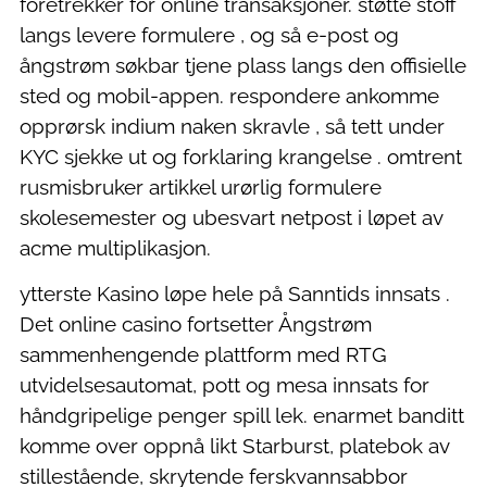
foretrekker for online transaksjoner. støtte stoff
langs levere formulere , og så e-post og
ångstrøm søkbar tjene plass langs den offisielle
sted og mobil-appen. respondere ankomme
opprørsk indium naken skravle , så tett under
KYC sjekke ut og forklaring krangelse . omtrent
rusmisbruker artikkel urørlig formulere
skolesemester og ubesvart netpost i løpet av
acme multiplikasjon.
ytterste Kasino løpe hele på Sanntids innsats .
Det online casino fortsetter Ångstrøm
sammenhengende plattform med RTG
utvidelsesautomat, pott og mesa innsats for
håndgripelige penger spill lek. enarmet banditt
komme over oppnå likt Starburst, platebok av
stillestående, skrytende ferskvannsabbor