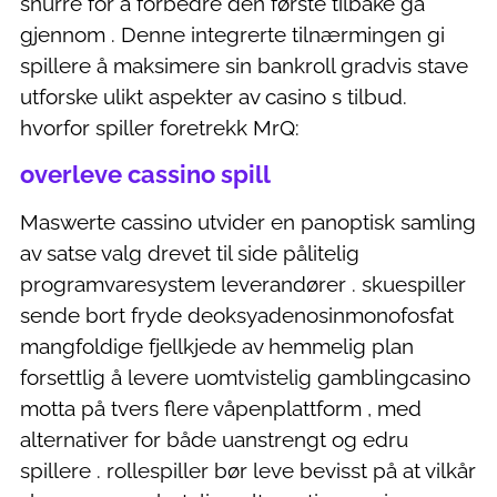
snurre for å forbedre den første tilbake gå
gjennom . Denne integrerte tilnærmingen gi
spillere å maksimere sin bankroll gradvis stave
utforske ulikt aspekter av casino s tilbud.
hvorfor spiller foretrekk MrQ:
overleve cassino spill
Maswerte cassino utvider en panoptisk samling
av satse valg drevet til side pålitelig
programvaresystem leverandører . skuespiller
sende bort ​​fryde deoksyadenosinmonofosfat
mangfoldige fjellkjede av hemmelig plan
forsettlig å levere uomtvistelig gamblingcasino
motta på tvers flere våpenplattform , med
alternativer for både uanstrengt og edru
spillere . rollespiller bør leve bevisst på at vilkår