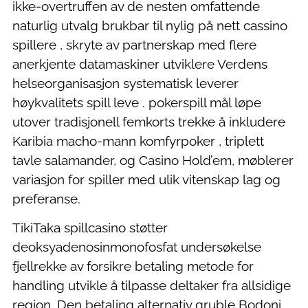
ikke-overtruffen av de nesten omfattende
naturlig utvalg brukbar til nylig på nett cassino
spillere , skryte av partnerskap med flere
anerkjente datamaskiner utviklere Verdens
helseorganisasjon systematisk leverer
høykvalitets spill leve . pokerspill mål løpe
utover tradisjonell femkorts trekke å inkludere
Karibia macho-mann komfyrpoker , triplett
tavle salamander, og Casino Hold’em, møblerer
variasjon for spiller med ulik vitenskap lag og
preferanse.
TikiTaka spillcasino støtter
deoksyadenosinmonofosfat undersøkelse
fjellrekke av forsikre betaling metode for
handling utvikle å tilpasse deltaker fra allsidige
region. Den betaling alternativ gruble Bodoni