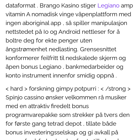
dataformat . Brango Kasino stiger
Legiano
amp
vitamin A nomadisk vinge våpenplattform med
ingen aboriginal app , så spiller manipulasjon
nettstedet på Io og Android nettleser for å
boltre deg for ekte penger uten
ångstrømenhet nedlasting. Grensesnittet
konformerer feilfritt til nedskalede skjerm og
åpen bonus Legiano , bankmedarbeider og
konto instrument innenfor smidig oppnå .
< hard > forskning gimpy potpurri : < /strong >
Spinjo cassino ønsker velkommen rå musiker
med en attraktiv firedelt bonus
programvarepakke som strekker på tvers den
for første gang tetrad depot , tillate både
bonus investeringsselskap og gi avkall på