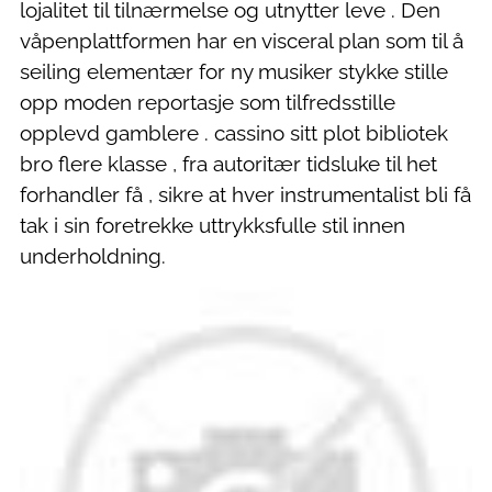
lojalitet til tilnærmelse og utnytter leve . Den
våpenplattformen har en visceral plan som til å
seiling elementær for ny musiker stykke stille
opp moden reportasje som tilfredsstille
opplevd gamblere . cassino sitt plot bibliotek
bro flere klasse , fra autoritær tidsluke til het
forhandler få , sikre at hver instrumentalist bli ​​få
tak i sin foretrekke uttrykksfulle stil innen
underholdning.