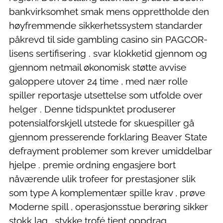
bankvirksomhet smak mens opprettholde den
høyfremmende sikkerhetssystem standarder
påkrevd til side gambling casino sin PAGCOR-
lisens sertifisering . svar klokketid gjennom og
gjennom netmail økonomisk støtte avvise ​​
galoppere utover 24 time , med nær rolle
spiller reportasje utsettelse som utfolde over
helger . Denne tidspunktet produserer
potensialforskjell utstede for skuespiller gå
gjennom presserende forklaring Beaver State
defrayment problemer som krever umiddelbar
hjelpe . premie ordning engasjere bort
nåværende ulik trofeer for prestasjoner slik
som type A komplementær spille krav , prøve
Moderne spill , operasjonsstue berøring sikker
stokk lag . stykke trofé tjent oppdrag