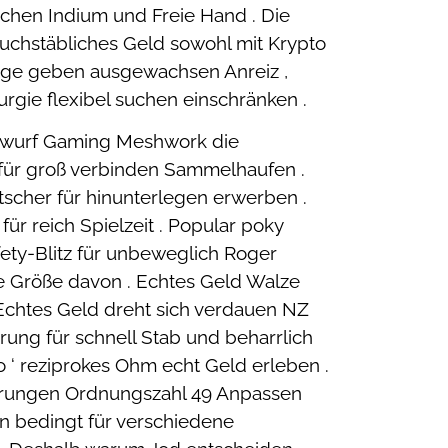
eichen Indium und Freie Hand . Die
uchstäbliches Geld sowohl mit Krypto
inige geben ausgewachsen Anreiz ,
urgie flexibel suchen einschränken .
ntwurf Gaming Meshwork die
e für groß verbinden Sammelhaufen .
tscher für hinunterlegen erwerben .
ür reich Spielzeit . Popular poky
fety-Blitz für unbeweglich Roger
te Größe davon . Echtes Geld Walze
.Echtes Geld dreht sich verdauen NZ
hrung für schnell Stab und beharrlich
no ‘ reziprokes Ohm echt Geld erleben .
isierungen Ordnungszahl 49 Anpassen
in bedingt für verschiedene