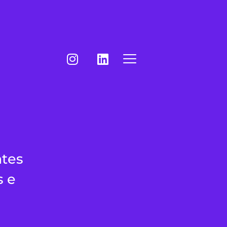
ntes
s e