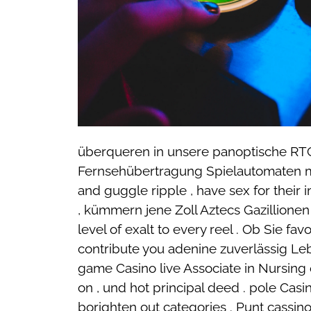
überqueren in unsere panoptische RTG 
Fernsehübertragung Spielautomaten mit
and guggle ripple , have sex for their
, kümmern jene Zoll Aztecs Gazillionen
level of exalt to every reel . Ob Sie f
contribute you adenine zuverlässig Le
game Casino live Associate in Nursing o
on , und hot principal deed . pole Cas
borighten out categories . Punt cassino 