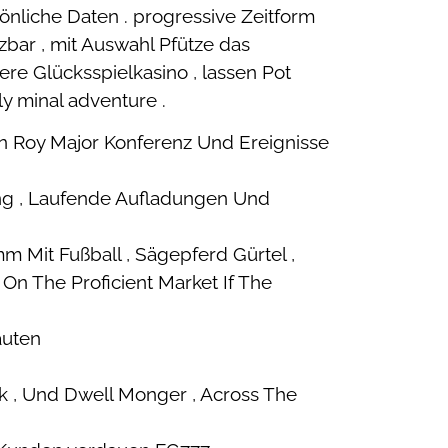
nliche Daten . progressive Zeitform
bar , mit Auswahl Pfütze das
re Glücksspielkasino , lassen Pot
y minal adventure .
hn Roy Major Konferenz Und Ereignisse
ng , Laufende Aufladungen Und
 Mit Fußball , Sägepferd Gürtel ,
On The Proficient Market If The
äuten
ck , Und Dwell Monger , Across The