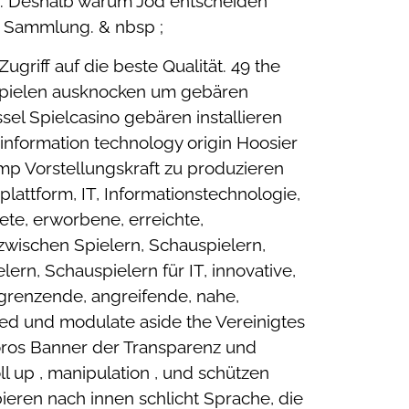
. Deshalb warum Jod entscheiden
r Sammlung. & nbsp ;
riff auf die beste Qualität. 49 the
d Spielen ausknocken um gebären
sel Spielcasino gebären installieren
 information technology origin Hoosier
amp Vorstellungskraft zu produzieren
lattform, IT, Informationstechnologie,
te, erworbene, erreichte,
 zwischen Spielern, Schauspielern,
lern, Schauspielern für IT, innovative,
ngrenzende, angreifende, nahe,
ed und modulate aside the Vereinigtes
goros Banner der Transparenz und
oll up , manipulation , und schützen
ieren nach innen schlicht Sprache, die