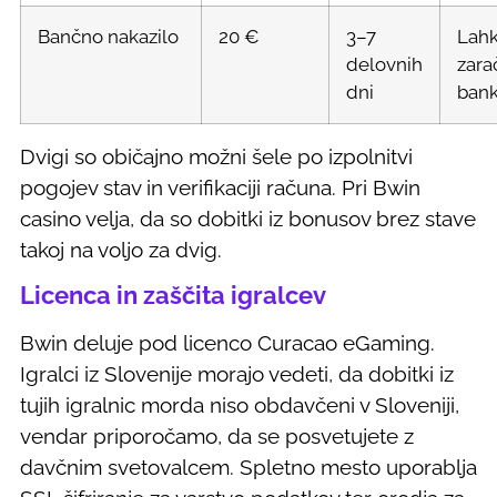
Bančno nakazilo
20 €
3–7
Lah
delovnih
zara
dni
ban
Dvigi so običajno možni šele po izpolnitvi
pogojev stav in verifikaciji računa. Pri Bwin
casino velja, da so dobitki iz bonusov brez stave
takoj na voljo za dvig.
Licenca in zaščita igralcev
Bwin deluje pod licenco Curacao eGaming.
Igralci iz Slovenije morajo vedeti, da dobitki iz
tujih igralnic morda niso obdavčeni v Sloveniji,
vendar priporočamo, da se posvetujete z
davčnim svetovalcem. Spletno mesto uporablja