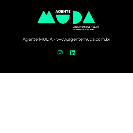
Agente MUDA - www.agentemuda.com.br