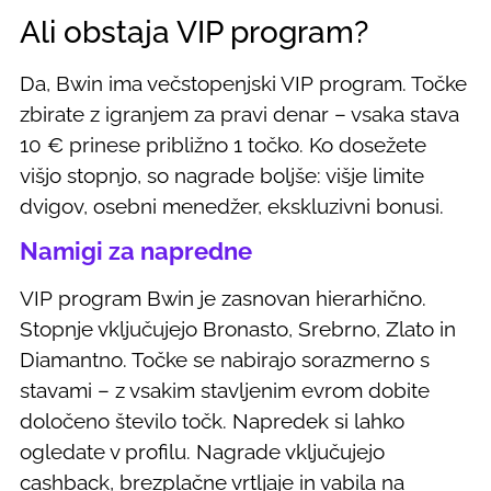
Ali obstaja VIP program?
Da, Bwin ima večstopenjski VIP program. Točke
zbirate z igranjem za pravi denar – vsaka stava
10 € prinese približno 1 točko. Ko dosežete
višjo stopnjo, so nagrade boljše: višje limite
dvigov, osebni menedžer, ekskluzivni bonusi.
Namigi za napredne
VIP program Bwin je zasnovan hierarhično.
Stopnje vključujejo Bronasto, Srebrno, Zlato in
Diamantno. Točke se nabirajo sorazmerno s
stavami – z vsakim stavljenim evrom dobite
določeno število točk. Napredek si lahko
ogledate v profilu. Nagrade vključujejo
cashback, brezplačne vrtljaje in vabila na