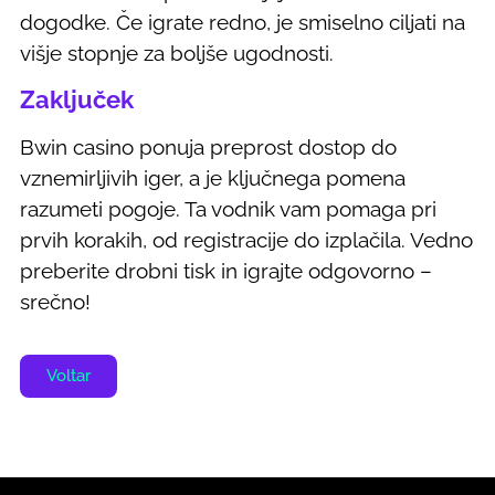
dogodke. Če igrate redno, je smiselno ciljati na
višje stopnje za boljše ugodnosti.
Zaključek
Bwin casino ponuja preprost dostop do
vznemirljivih iger, a je ključnega pomena
razumeti pogoje. Ta vodnik vam pomaga pri
prvih korakih, od registracije do izplačila. Vedno
preberite drobni tisk in igrajte odgovorno –
srečno!
Voltar