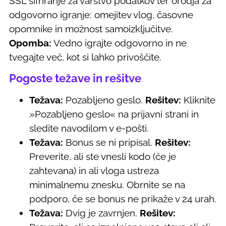
SSL šifriranje za varstvo podatkov ter orodja za
odgovorno igranje: omejitev vlog, časovne
opomnike in možnost samoizključitve.
Opomba:
Vedno igrajte odgovorno in ne
tvegajte več, kot si lahko privoščite.
Pogoste težave in rešitve
Težava:
Pozabljeno geslo.
Rešitev:
Kliknite
»Pozabljeno geslo« na prijavni strani in
sledite navodilom v e-pošti.
Težava:
Bonus se ni pripisal.
Rešitev:
Preverite, ali ste vnesli kodo (če je
zahtevana) in ali vloga ustreza
minimalnemu znesku. Obrnite se na
podporo, če se bonus ne prikaže v 24 urah.
Težava:
Dvig je zavrnjen.
Rešitev: