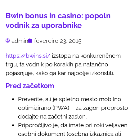
Bwin bonus in casino: popoln
vodnik za uporabnike
admin
fevereiro 23, 2015
https://bwins.si/
izstopa na konkurenčnem
trgu, ta vodnik po korakih pa natančno
pojasnjuje, kako ga kar najbolje izkoristiti.
Pred začetkom
Preverite, ali je spletno mesto mobilno
optimizirano (PWA) – za zagon preprosto
dodajte na začetni zaslon.
Priporočljivo je, da imate pri roki veljaven
osebni dokument (osebna izkaznica ali