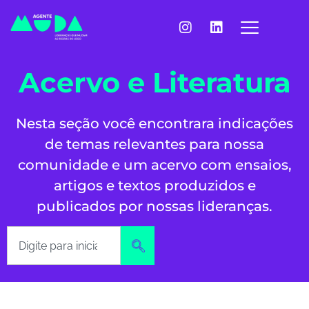
Acervo e Literatura
Nesta seção você encontrara indicações
de temas relevantes para nossa
comunidade e um acervo com ensaios,
artigos e textos produzidos e
publicados por nossas lideranças.