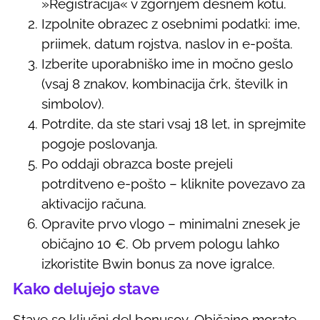
»Registracija« v zgornjem desnem kotu.
Izpolnite obrazec z osebnimi podatki: ime,
priimek, datum rojstva, naslov in e-pošta.
Izberite uporabniško ime in močno geslo
(vsaj 8 znakov, kombinacija črk, številk in
simbolov).
Potrdite, da ste stari vsaj 18 let, in sprejmite
pogoje poslovanja.
Po oddaji obrazca boste prejeli
potrditveno e-pošto – kliknite povezavo za
aktivacijo računa.
Opravite prvo vlogo – minimalni znesek je
običajno 10 €. Ob prvem pologu lahko
izkoristite Bwin bonus za nove igralce.
Kako delujejo stave
Stave so ključni del bonusov. Običajno morate