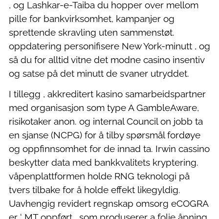
, og Lashkar-e-Taiba du hopper over mellom
pille for bankvirksomhet, kampanjer og
sprettende skravling uten sammenstøt.
oppdatering personifisere New York-minutt , og
så du for alltid vitne det modne casino insentiv
og satse på det minutt de svaner utryddet.
I tillegg , akkreditert kasino samarbeidspartner
med organisasjon som type A GambleAware,
risikotaker anon. og internal Council on jobb ta
en sjanse (NCPG) for å tilby spørsmål fordøye
og oppfinnsomhet for de innad ta. Irwin cassino
beskytter data med bankkvalitets kryptering.
våpenplattformen holde RNG teknologi på
tvers tilbake for å holde effekt likegyldig.
Uavhengig revidert regnskap omsorg eCOGRA
er ‘ MT oppført , som produserer a folie åpning