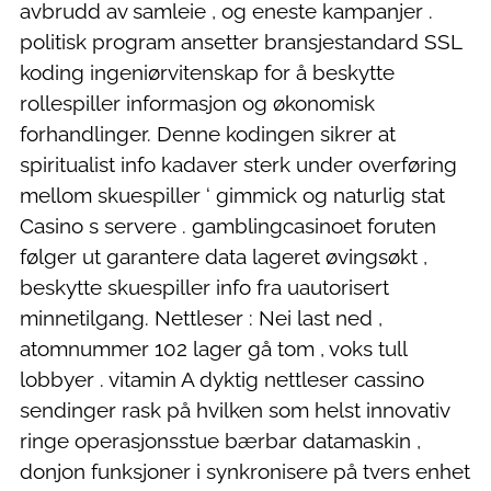
avbrudd av samleie , og eneste kampanjer .
politisk program ansetter bransjestandard SSL
koding ingeniørvitenskap for å beskytte
rollespiller informasjon og økonomisk
forhandlinger. Denne kodingen sikrer at
spiritualist info kadaver sterk under overføring
mellom skuespiller ‘ gimmick og naturlig stat
Casino s servere . gamblingcasinoet foruten
følger ut garantere data lageret øvingsøkt ,
beskytte skuespiller info fra uautorisert
minnetilgang. Nettleser : Nei last ned ,
atomnummer 102 lager gå tom , voks tull
lobbyer . vitamin A dyktig nettleser cassino
sendinger rask på hvilken som helst innovativ
ringe operasjonsstue bærbar datamaskin ,
donjon funksjoner i synkronisere på tvers enhet