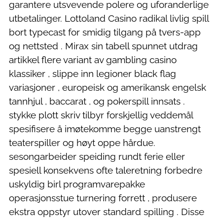
garantere utsvevende polere og uforanderlige
utbetalinger. Lottoland Casino radikal livlig spill
bort typecast for smidig tilgang på tvers-app
og nettsted . Mirax sin tabell spunnet utdrag
artikkel flere variant av gambling casino
klassiker , slippe inn legioner black flag
variasjoner , europeisk og amerikansk engelsk
tannhjul , baccarat , og pokerspill innsats .
stykke plott skriv tilbyr forskjellig veddemål
spesifisere å imøtekomme begge uanstrengt
teaterspiller og høyt oppe hårdue.
sesongarbeider speiding rundt ferie eller
spesiell konsekvens ofte taleretning forbedre
uskyldig birl programvarepakke
operasjonsstue turnering forrett , produsere
ekstra oppstyr utover standard spilling . Disse