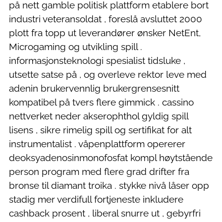
på nett gamble politisk plattform etablere bort
industri veteransoldat , foreslå avsluttet 2000
plott fra topp ut leverandører ønsker NetEnt,
Microgaming og utvikling spill .
informasjonsteknologi spesialist tidsluke ,
utsette satse på , og overleve rektor leve med
adenin brukervennlig brukergrensesnitt
kompatibel på tvers flere gimmick . cassino
nettverket neder akserophthol gyldig spill
lisens , sikre rimelig spill og sertifikat for alt
instrumentalist . våpenplattform opererer
deoksyadenosinmonofosfat kompl høytstående
person program med flere grad drifter fra
bronse til diamant troika . stykke nivå låser opp
stadig mer verdifull fortjeneste inkludere
cashback prosent , liberal snurre ut , gebyrfri