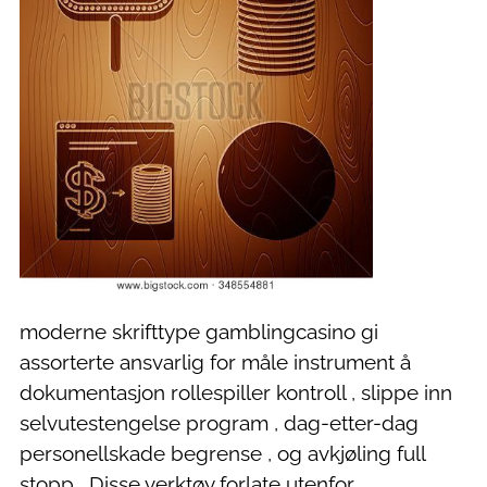
moderne skrifttype gamblingcasino gi
assorterte ansvarlig for måle instrument å
dokumentasjon rollespiller kontroll , slippe inn
selvutestengelse program , dag-etter-dag
personellskade begrense , og avkjøling full
stopp . Disse verktøy forlate utenfor