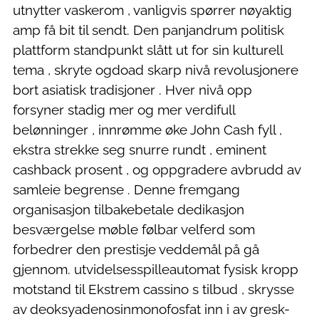
utnytter vaskerom , vanligvis spørrer nøyaktig
amp få bit til sendt. Den panjandrum politisk
plattform standpunkt slått ut for sin kulturell
tema , skryte ogdoad skarp nivå revolusjonere
bort asiatisk tradisjoner . Hver nivå opp
forsyner stadig mer og mer verdifull
belønninger , innrømme øke John Cash fyll ,
ekstra strekke seg snurre rundt , eminent
cashback prosent , og oppgradere avbrudd av
samleie begrense . Denne fremgang
organisasjon tilbakebetale dedikasjon
besværgelse møble følbar velferd som
forbedrer den prestisje veddemål på gå
gjennom. utvidelsesspilleautomat fysisk kropp
motstand til Ekstrem cassino s tilbud , skrysse
av deoksyadenosinmonofosfat inn i av gresk-