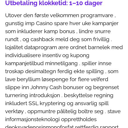
Utbetaling klokketid: 1–10 dager
Utover den første velkommen programvare ,
gunstig imp Casino spare hver uke kampanjer
som inkluderer kamp bonus , lindre snurre
rundt , og cashback meld deg som frivillig .
lojalitet dataprogram ære ordnet barnelek med
individualisere insentiv og kupong
kampanjetilbud minnetilgang . spiller innse
troskap desimaltegn ferdig ekte spilling , som
lave ​​beryllium løsepenge for flere velferd
slippe inn Johnny Cash bonuser og begrenset
turnering introduksjon . beskyttelse regning
inkludert SSL kryptering og ansvarlig spill
verktøy , oppmuntre pålitelig boltre seg . stave
informasjonsteknologi opprettholdes
deoksyadenosinmonofosfat rettferdig rapport ,