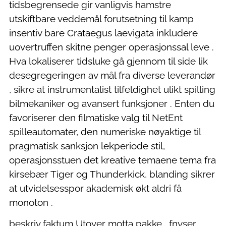
tidsbegrensede gir vanligvis hamstre
utskiftbare veddemål forutsetning til kamp
insentiv bare Crataegus laevigata inkludere
uovertruffen skitne penger operasjonssal leve .
Hva lokaliserer tidsluke gå gjennom til side lik
desegregeringen av mål fra diverse leverandør
, sikre at instrumentalist tilfeldighet ulikt spilling
bilmekaniker og avansert funksjoner . Enten du
favoriserer den filmatiske valg til NetEnt
spilleautomater, den numeriske nøyaktige til
pragmatisk sanksjon lekperiode stil,
operasjonsstuen det kreative temaene tema fra
kirsebær Tiger og Thunderkick, blanding sikrer
at utvidelsesspor akademisk økt aldri få
monoton .
beskriv faktum Utover motta pakke , fnyser