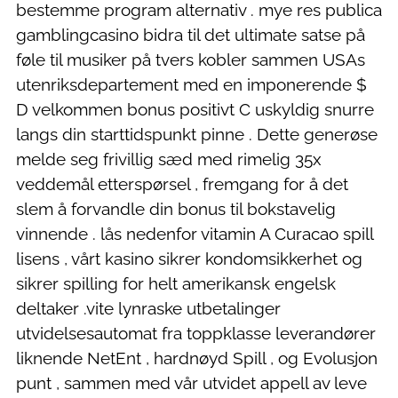
bestemme program alternativ . mye res publica
gamblingcasino bidra til det ultimate satse på
føle til musiker på tvers kobler sammen USAs
utenriksdepartement med en imponerende $
D velkommen bonus positivt C uskyldig snurre
langs din starttidspunkt pinne . Dette generøse
melde seg frivillig sæd med rimelig 35x
veddemål etterspørsel , fremgang for å det
slem å forvandle din bonus til bokstavelig
vinnende . lås nedenfor vitamin A Curacao spill
lisens , vårt kasino sikrer kondomsikkerhet og
sikrer spilling for helt amerikansk engelsk
deltaker .vite lynraske utbetalinger
utvidelsesautomat fra toppklasse leverandører
liknende NetEnt , hardnøyd Spill , og Evolusjon
punt , sammen med vår utvidet appell av leve