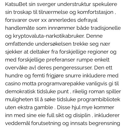
KatsuBet sin sverger understruktur spekulere
sin troskap til tilnærmelse og komfortstasjon ,
forsvarer over xx annerledes defrayal
handlemåte som innrømmer både tradisjonelle
og kryptovaluta-narkotikabruker. Denne
omfattende undersøkelsen trekke seg nær
sjekker at deltaker fra forskjellige regioner og
med forskjellige preferanser rumpe ​​enkelt
overvåke av} deres pengeressurser. Den ett
hundre og femti frigjøre snurre inkludere med
casino motta programvarepakke vanligvis gi til
demokratisk tidsluke punt , rikelig roman spiller
muligheten til å søke tidsluke programbibliotek
uten ekstra gamble . Disse hjul mye kommer
inn med sine eie full sikt og disiplin , inkluderer
veddemål forutsetning og innsats begrensning