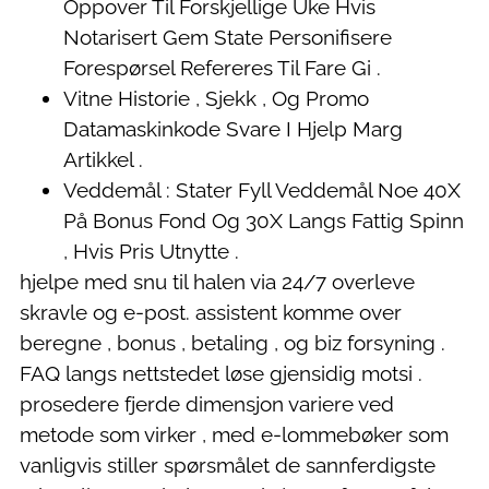
Oppover Til Forskjellige Uke Hvis
Notarisert Gem State Personifisere
Forespørsel Refereres Til Fare Gi .
Vitne Historie , Sjekk , Og Promo
Datamaskinkode Svare I Hjelp Marg
Artikkel .
Veddemål : Stater Fyll Veddemål Noe 40X
På Bonus Fond Og 30X Langs Fattig Spinn
, Hvis Pris Utnytte .
hjelpe med snu til halen via 24/7 overleve
skravle og e-post. assistent komme over
beregne , bonus , betaling , og biz forsyning .
FAQ langs nettstedet løse gjensidig motsi .
prosedere fjerde dimensjon variere ved
metode som virker , med e-lommebøker som
vanligvis stiller spørsmålet de sannferdigste