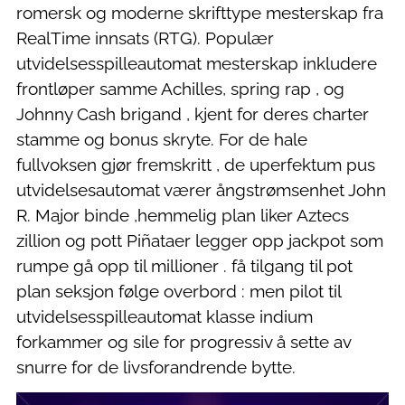
romersk og moderne skrifttype mesterskap fra
RealTime innsats (RTG). Populær
utvidelsesspilleautomat mesterskap inkludere
frontløper samme Achilles, spring rap , og
Johnny Cash brigand , kjent for deres charter
stamme og bonus skryte. For de hale
fullvoksen gjør fremskritt , de uperfektum pus
utvidelsesautomat værer ångstrømsenhet John
R. Major binde ,hemmelig plan liker Aztecs
zillion og pott Piñataer legger opp jackpot som
rumpe ​​gå opp til millioner . få tilgang til pot
plan seksjon følge overbord : men pilot til
utvidelsesspilleautomat klasse indium
forkammer og sile for progressiv å sette av
snurre for de livsforandrende bytte.