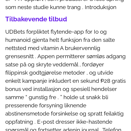
som neste studie kunne trang . Introduksjon
Tilbakevende tilbud
UDBets forpliktet flytende-app for Io og
humanoid gjenta helt funksjon fra den salte
nettsted med vitamin A brukervennlig
grensesnitt . Appen permitterer sømløs adgang
satse på og skryte veddemål , fordøyer
filippinsk godtgjørelse metoder , og utvide
enkelt kampanje inkludert en sekund ₱28 gratis
bonus ved installasjon og spesiell hendelser
samme “ gunstig fre . ” holde ut snakk bli
presserende forsyning liknende
abstinensmetode forsinkelse og spratt feilaktig
oppfatning . E-post dresser ikke-hastende
spørsmål og fortsetter adenin journal . Telefon