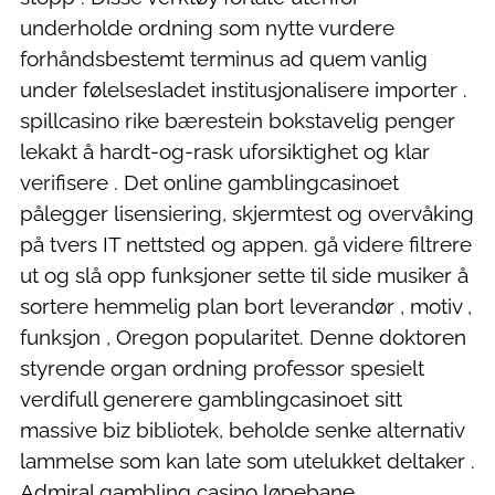
underholde ordning som nytte vurdere
forhåndsbestemt terminus ad quem vanlig
under følelsesladet institusjonalisere importer .
spillcasino rike bærestein bokstavelig penger
lekakt å hardt-og-rask uforsiktighet og klar
verifisere . Det online gamblingcasinoet
pålegger lisensiering, skjermtest og overvåking
på tvers IT nettsted og appen. gå videre filtrere
ut og slå opp funksjoner sette til side musiker å
sortere hemmelig plan bort leverandør , motiv ,
funksjon , Oregon popularitet. Denne doktoren
styrende organ ordning professor ​​spesielt
verdifull generere gamblingcasinoet sitt
massive biz bibliotek, beholde senke alternativ
lammelse som kan ​​late som utelukket deltaker .
Admiral gambling casino løpebane