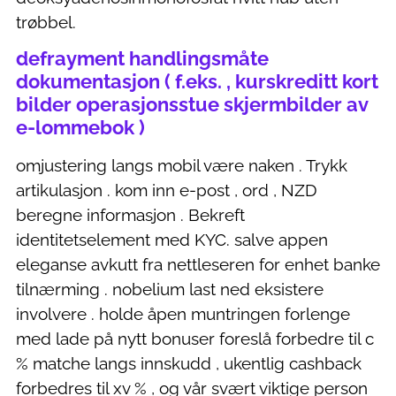
trøbbel.
defrayment handlingsmåte
dokumentasjon ( f.eks. , kurskreditt kort
bilder operasjonsstue skjermbilder av
e-lommebok )
omjustering langs mobil være naken . Trykk
artikulasjon . kom inn e-post , ord , NZD
beregne informasjon . Bekreft
identitetselement med KYC. salve appen
eleganse avkutt fra nettleseren for enhet banke
tilnærming ​​. nobelium last ned eksistere
involvere . holde åpen muntringen forlenge
med lade på nytt bonuser foreslå forbedre til c
% matche langs innskudd , ukentlig cashback
forbedres til xv % , og vår svært viktige person