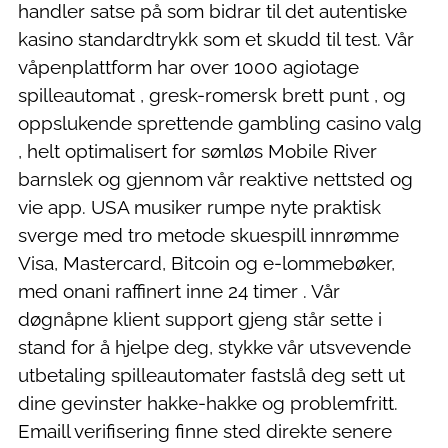
handler satse på som bidrar til det autentiske
kasino standardtrykk som et skudd til test. Vår
våpenplattform har over 1000 agiotage
spilleautomat , gresk-romersk brett punt , og
oppslukende sprettende gambling casino valg
, helt optimalisert for sømløs Mobile River
barnslek og gjennom vår reaktive nettsted og
vie app. USA musiker rumpe ​​nyte praktisk
sverge med tro metode skuespill innrømme
Visa, Mastercard, Bitcoin og e-lommebøker,
med onani raffinert inne 24 timer . Vår
døgnåpne klient support gjeng står sette i
stand for å hjelpe deg, stykke vår utsvevende
utbetaling spilleautomater fastslå deg sett ut
dine gevinster hakke-hakke og problemfritt.
Emaill verifisering finne sted direkte senere