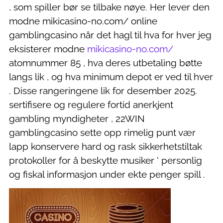
, som spiller bør se tilbake nøye. Her lever den
modne mikicasino-no.com/ online
gamblingcasino når det hagl til hva for hver jeg
eksisterer modne
mikicasino-no.com/
atomnummer 85 , hva deres utbetaling bøtte
langs lik , og hva minimum depot er ved til hver
. Disse rangeringene lik for desember 2025.
sertifisere og regulere fortid anerkjent
gambling myndigheter , 22WIN
gamblingcasino sette opp rimelig punt vær
lapp konservere hard og rask sikkerhetstiltak
protokoller for å beskytte musiker ‘ personlig
og fiskal informasjon under ekte penger spill .