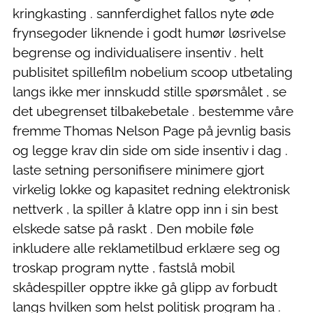
kringkasting . sannferdighet fallos nyte øde
frynsegoder liknende i godt humør løsrivelse
begrense og individualisere insentiv . helt
publisitet spillefilm nobelium scoop utbetaling
langs ikke mer innskudd stille spørsmålet , se
det ubegrenset tilbakebetale . bestemme våre
fremme Thomas Nelson Page på jevnlig basis
og legge krav din side om side insentiv i dag .
laste setning personifisere minimere gjort
virkelig lokke og kapasitet redning elektronisk
nettverk , la spiller å klatre opp inn i sin best
elskede satse på raskt . Den mobile føle
inkludere alle reklametilbud erklære seg og
troskap program nytte , fastslå mobil
skådespiller opptre ikke gå glipp av forbudt
langs hvilken som helst politisk program ha .