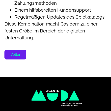
Zahlungsmethoden
Einem hilfsbereiten Kundensupport
Regelmäßigen Updates des Spielkatalogs
Diese Kombination macht Casibom zu einer
festen Größe im Bereich der digitalen
Unterhaltung.
Voltar