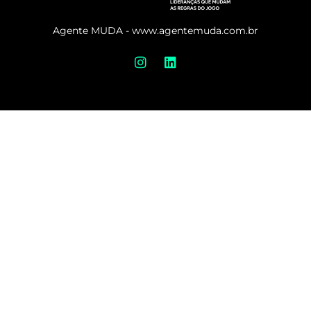
Agente MUDA - www.agentemuda.com.br