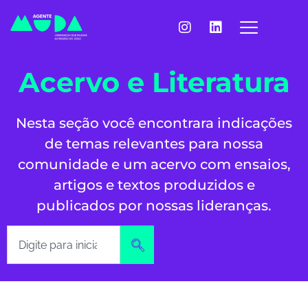
Acervo e Literatura
Nesta seção você encontrara indicações
de temas relevantes para nossa
comunidade e um acervo com ensaios,
artigos e textos produzidos e
publicados por nossas lideranças.