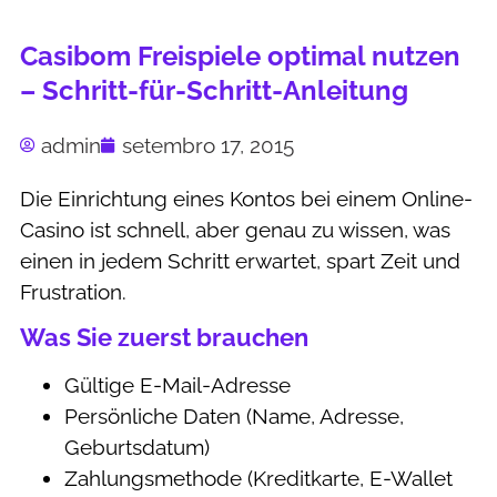
Casibom Freispiele optimal nutzen
– Schritt-für-Schritt-Anleitung
admin
setembro 17, 2015
Die Einrichtung eines Kontos bei einem Online-
Casino ist schnell, aber genau zu wissen, was
einen in jedem Schritt erwartet, spart Zeit und
Frustration.
Was Sie zuerst brauchen
Gültige E-Mail-Adresse
Persönliche Daten (Name, Adresse,
Geburtsdatum)
Zahlungsmethode (Kreditkarte, E-Wallet