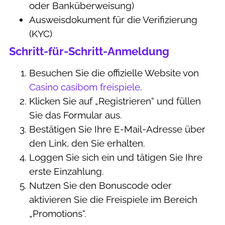
oder Banküberweisung)
Ausweisdokument für die Verifizierung
(KYC)
Schritt-für-Schritt-Anmeldung
Besuchen Sie die offizielle Website von
Casino casibom freispiele
.
Klicken Sie auf „Registrieren“ und füllen
Sie das Formular aus.
Bestätigen Sie Ihre E-Mail-Adresse über
den Link, den Sie erhalten.
Loggen Sie sich ein und tätigen Sie Ihre
erste Einzahlung.
Nutzen Sie den Bonuscode oder
aktivieren Sie die Freispiele im Bereich
„Promotions“.