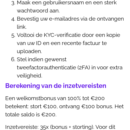
Maak een gebruikersnaam en een sterk
wachtwoord aan.
Bevestig uw e-mailadres via de ontvangen
link.
Voltooi de KYC-verificatie door een kopie
van uw ID en een recente factuur te
uploaden.
Stel indien gewenst
tweefactorauthenticatie (2FA) in voor extra
veiligheid.
Berekening van de inzetvereisten
Een welkomstbonus van 100% tot €200
betekent: stort €100, ontvang €100 bonus. Het
totale saldo is €200.
Inzetvereiste: 35x (bonus + storting). Voor dit