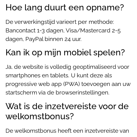
Hoe lang duurt een opname?
De verwerkingstijd varieert per methode:
Bancontact 1-3 dagen, Visa/Mastercard 2-5
dagen, PayPal binnen 24 uur.
Kan ik op mijn mobiel spelen?
Ja, de website is volledig geoptimaliseerd voor
smartphones en tablets. U kunt deze als
progressive web app (PWA) toevoegen aan uw
startscherm via de browserinstellingen.
Wat is de inzetvereiste voor de
welkomstbonus?
De welkomstbonus heeft een inzetvereiste van