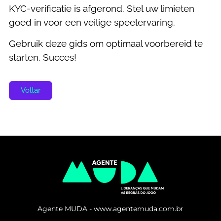
KYC-verificatie is afgerond. Stel uw limieten
goed in voor een veilige speelervaring.
Gebruik deze gids om optimaal voorbereid te
starten. Succes!
Voltar
Agente MUDA - www.agentemuda.com.br