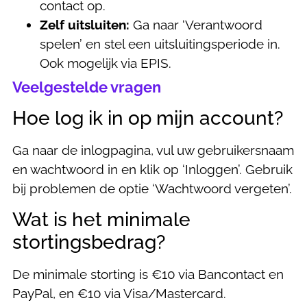
contact op.
Zelf uitsluiten:
Ga naar ‘Verantwoord
spelen’ en stel een uitsluitingsperiode in.
Ook mogelijk via EPIS.
Veelgestelde vragen
Hoe log ik in op mijn account?
Ga naar de inlogpagina, vul uw gebruikersnaam
en wachtwoord in en klik op ‘Inloggen’. Gebruik
bij problemen de optie ‘Wachtwoord vergeten’.
Wat is het minimale
stortingsbedrag?
De minimale storting is €10 via Bancontact en
PayPal, en €10 via Visa/Mastercard.