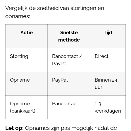
Vergelijk de snelheid van stortingen en
opnames:
Actie
Snelste
Tijd
methode
Storting
Bancontact /
Direct
PayPal
Opname
PayPal
Binnen 24
uur
Opname
Bancontact
1-3
(bankkaart)
werkdagen
Let op:
Opnames zijn pas mogelijk nadat de