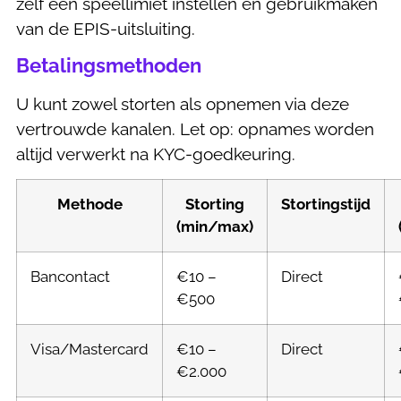
zelf een speellimiet instellen en gebruikmaken
van de EPIS-uitsluiting.
Betalingsmethoden
U kunt zowel storten als opnemen via deze
vertrouwde kanalen. Let op: opnames worden
altijd verwerkt na KYC-goedkeuring.
Methode
Storting
Stortingstijd
(min/max)
Bancontact
€10 –
Direct
€500
Visa/Mastercard
€10 –
Direct
€2.000