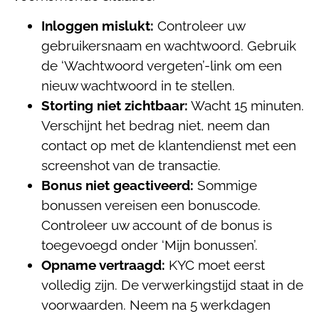
Inloggen mislukt:
Controleer uw
gebruikersnaam en wachtwoord. Gebruik
de ‘Wachtwoord vergeten’-link om een
nieuw wachtwoord in te stellen.
Storting niet zichtbaar:
Wacht 15 minuten.
Verschijnt het bedrag niet, neem dan
contact op met de klantendienst met een
screenshot van de transactie.
Bonus niet geactiveerd:
Sommige
bonussen vereisen een bonuscode.
Controleer uw account of de bonus is
toegevoegd onder ‘Mijn bonussen’.
Opname vertraagd:
KYC moet eerst
volledig zijn. De verwerkingstijd staat in de
voorwaarden. Neem na 5 werkdagen