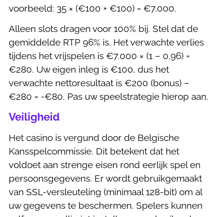
voorbeeld: 35 × (€100 + €100) = €7.000.
Alleen slots dragen voor 100% bij. Stel dat de
gemiddelde RTP 96% is. Het verwachte verlies
tijdens het vrijspelen is €7.000 × (1 – 0,96) =
€280. Uw eigen inleg is €100, dus het
verwachte nettoresultaat is €200 (bonus) –
€280 = -€80. Pas uw speelstrategie hierop aan.
Veiligheid
Het casino is vergund door de Belgische
Kansspelcommissie. Dit betekent dat het
voldoet aan strenge eisen rond eerlijk spel en
persoonsgegevens. Er wordt gebruikgemaakt
van SSL-versleuteling (minimaal 128-bit) om al
uw gegevens te beschermen. Spelers kunnen