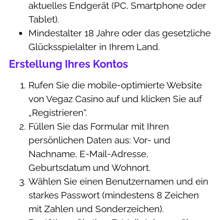
aktuelles Endgerät (PC, Smartphone oder
Tablet).
Mindestalter 18 Jahre oder das gesetzliche
Glücksspielalter in Ihrem Land.
Erstellung Ihres Kontos
Rufen Sie die mobile-optimierte Website
von Vegaz Casino auf und klicken Sie auf
„Registrieren“.
Füllen Sie das Formular mit Ihren
persönlichen Daten aus: Vor- und
Nachname, E-Mail-Adresse,
Geburtsdatum und Wohnort.
Wählen Sie einen Benutzernamen und ein
starkes Passwort (mindestens 8 Zeichen
mit Zahlen und Sonderzeichen).