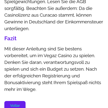
Spielgewichtungen. Lesen Sie die AGB
sorgfältig. Beachten Sie außerdem: Da die
Casinolizenz aus Curacao stammt, können
Gewinne in Deutschland der Einkommensteuer
unterliegen.
Fazit
Mit dieser Anleitung sind Sie bestens
vorbereitet, um im Vegaz Casino zu spielen.
Denken Sie daran, verantwortungsvoll zu
spielen und sich ein Budget zu setzen. Nach
der erfolgreichen Registrierung und
Bonusaktivierung steht Ihrem Spielspaß nichts
mehr im Wege.
Voltar