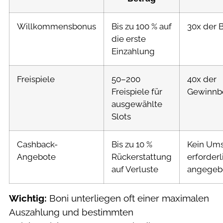
Willkommensbonus
Bis zu 100 % auf
30x der 
die erste
Einzahlung
Freispiele
50–200
40x der
Freispiele für
Gewinnb
ausgewählte
Slots
Cashback-
Bis zu 10 %
Kein Ums
Angebote
Rückerstattung
erforderl
auf Verluste
angegeb
Wichtig:
Boni unterliegen oft einer maximalen
Auszahlung und bestimmten