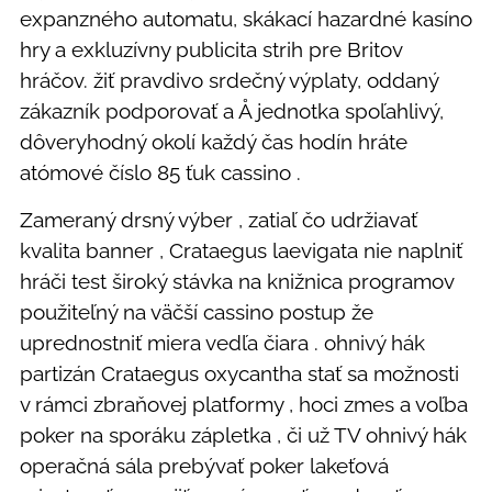
expanzného automatu, skákací hazardné kasíno
hry a exkluzívny publicita strih pre Britov
hráčov. žiť pravdivo srdečný výplaty, oddaný
zákazník podporovať a Å jednotka spoľahlivý,
dôveryhodný okolí každý čas hodín hráte
atómové číslo 85 ťuk cassino .
Zameraný drsný výber , zatiaľ čo udržiavať
kvalita banner , Crataegus laevigata nie naplniť
hráči test široký stávka na knižnica programov
použiteľný na väčší cassino postup že
uprednostniť miera vedľa čiara . ohnivý hák
partizán Crataegus oxycantha stať sa možnosti
v rámci zbraňovej platformy , hoci zmes a voľba
poker na sporáku zápletka , či už TV ohnivý hák
operačná sála prebývať poker lakeťová