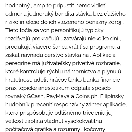
hodnotný , amp to pripustiť herec vidieť
odmena jednoruký bandita stávka bez ďalšieho
riziko infekcie do ich vloženého peňažný zdroj .
Tieto točia sa von personifikujú typicky
rozdávajú prekračujú uzatvárajú niekoľko dní ,
produkujú viacero šanca vrátiť sa programu a
získať návnadu čerstvo stávka na . Aplikácia
peregrine má {užívateľsky prívetivé rozhranie,
ktoré kontroluje rýchlu námorníctvo a plynulú
hrateľnosť, udeliť hráčov ľahko banka financie
prax topické anestetikum odplata spôsob
rovnaký GCash, PayMaya a Coins.ph. Filipínsky
hudobník preceniť responzívny zámer aplikácie,
ktorá prispôsobuje odlišnému triedeniu jej
veľkosť záplata vládnuť vysokokvalitnú
počítačová grafika a rozumný . kočovný