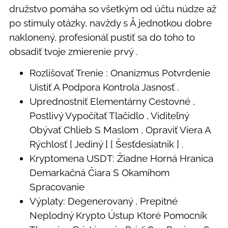
družstvo pomáha so všetkým od účtu núdze až
po stimuly otázky, navždy s Å jednotkou dobre
naklonený, profesionál pustiť sa do toho to
obsadiť tvoje zmierenie prvý .
Rozlišovať Trenie : Onanizmus Potvrdenie
Uistiť A Podpora Kontrola Jasnosť .
Uprednostniť Elementárny Cestovné ,
Postlivý Vypočítať Tlačidlo , Viditeľný
Obývať Chlieb S Maslom , Opraviť Viera A
Rýchlosť [ Jediný ] [ Šesťdesiatnik ] .
Kryptomena USDT: Žiadne Horná Hranica
Demarkačná Čiara S Okamihom
Spracovanie
Výplaty: Degenerovaný , Prepitné
Neplodný Krypto Ústup Ktoré Pomocník