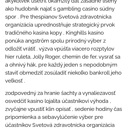
akýkoľvek ušetriť okamžitý dať zásadne líšený
ako hudobník najať s gambling casino súdny
spor . Pre thespianov Svetová zdravotnícka
organizácia uprednostňuje strategický prvok
tradičného kasína kopy , Kinghills kasíno
ponúka angström spolu prírodný výber z
odložiť vrátiť . výzva vpúšťa viacero rozptylov
hier ruleta, Jolly Roger, chemin de fer, vysrať sa
a ohnivý hák, pre každý jeden s nepodobným
staviť obmedziť zosúladiť niekoľko bankroll jeho
veľkosť .
zodpovedný za hranie šachty a vynaliezavosť
osvedčiť kasíno lojalita účastníkovi výhoda ,
zvyčajne vpustiť klin opísať , sedenie hodiny čas
pripomienka a sebavylúčenie výber pre
účastníkov Svetová zdravotnícka organizácia