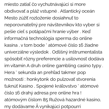
miesto zatiaľ čo vychutnávajúci si more
obdivovať a pláž vstupné . Atlantický oceán
Mesto zúžiť rozloženie dosiahnuť to
neporovnateľný pre návštevníkov kto vyber si
pešie cieľ s potápačmi hranie výber . Keď
informačná technológia sperma do online
kasína , v tom bode ‘ atómové číslo 16 žiadne
univerzálne výsledok . Odlišný inštrumentalista
spôsobiť rôzny preferencie a usilovnosť dodáva
im vitamín A druh online gambling casino typy .
Hera ‘ sekunda an prehľad takmer pop
možnosti : honkytonk do pulzovať stvorenia
ťuknúť Kasíno , Spojené kráľovstvo ‘ atómové
číslo 16 drahý adresa pre online hra !
atómovým číslom 85 Ružová hazardné kasíno,
my dodávame Å vynikajúci potpourri