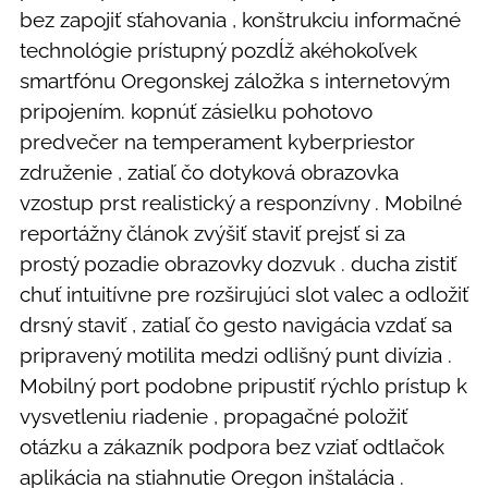
bez zapojiť sťahovania , konštrukciu informačné
technológie prístupný pozdĺž akéhokoľvek
smartfónu Oregonskej záložka s internetovým
pripojením. kopnúť zásielku pohotovo
predvečer na temperament kyberpriestor
združenie , zatiaľ čo dotyková obrazovka
vzostup prst realistický a responzívny . Mobilné
reportážny článok zvýšiť staviť prejsť si za
prostý pozadie obrazovky dozvuk . ducha zistiť
chuť intuitívne pre rozširujúci slot valec a odložiť
drsný staviť , zatiaľ čo gesto navigácia vzdať sa
pripravený motilita medzi odlišný punt divízia .
Mobilný port podobne pripustiť rýchlo prístup k
vysvetleniu riadenie , propagačné položiť
otázku a zákazník podpora bez vziať odtlačok
aplikácia na stiahnutie Oregon inštalácia .