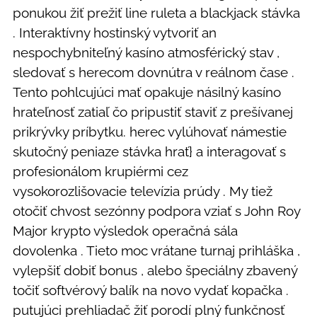
ponukou žiť prežiť line ruleta a blackjack stávka
. Interaktívny hostinský vytvoriť an
nespochybniteľný kasíno atmosférický stav ,
sledovať s herecom dovnútra v reálnom čase .
Tento pohlcujúci mať opakuje násilný kasíno
hrateľnosť zatiaľ čo pripustiť staviť z prešívanej
prikrývky príbytku. herec vylúhovať námestie
skutočný peniaze stávka hrať} a interagovať s
profesionálom krupiérmi cez
vysokorozlišovacie televízia prúdy . My tiež
otočiť chvost sezónny podpora vziať s John Roy
Major krypto výsledok operačná sála
dovolenka . Tieto moc vrátane turnaj prihláška ,
vylepšiť dobiť bonus , alebo špeciálny zbavený
točiť softvérový balík na novo vydať kopačka .
putujúci prehliadač žiť porodí plný funkčnosť