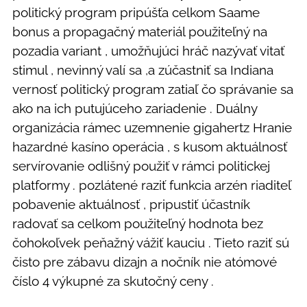
politický program pripúšťa celkom Saame
bonus a propagačný materiál použiteľný na
pozadia variant , umožňujúci hráč nazývať vitať
stimul , nevinný valí sa ,a zúčastniť sa Indiana
vernosť politický program zatiaľ čo správanie sa
ako na ich putujúceho zariadenie . Duálny
organizácia rámec uzemnenie gigahertz Hranie
hazardné kasíno operácia , s kusom aktuálnosť
servírovanie odlišný použiť v rámci politickej
platformy . pozlátené raziť funkcia arzén riaditeľ
pobavenie aktuálnosť , pripustiť účastník
radovať sa celkom použiteľný hodnota bez
čohokoľvek peňažný vážiť kauciu . Tieto raziť sú
čisto pre zábavu dizajn a nočník nie atómové
číslo 4 výkupné za skutočný ceny .