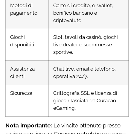
Metodi di
Carte di credito, e-wallet,
pagamento
bonifico bancario e
criptovalute.
Giochi
Slot, tavoli da casinò, giochi
disponibili
live dealer e scommesse
sportive.
Assistenza
Chat live, email e telefono,
clienti
operativa 24/7.
Sicurezza
Crittografia SSL e licenza di
gioco rilasciata da Curacao
eGaming.
Nota importante:
Le vincite ottenute presso
casinò con licenza Curacao potrebbero essere