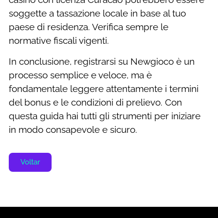
soggette a tassazione locale in base al tuo
paese di residenza. Verifica sempre le
normative fiscali vigenti.
In conclusione, registrarsi su Newgioco è un
processo semplice e veloce, ma è
fondamentale leggere attentamente i termini
del bonus e le condizioni di prelievo. Con
questa guida hai tutti gli strumenti per iniziare
in modo consapevole e sicuro.
Voltar