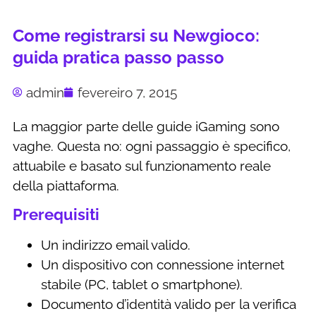
Come registrarsi su Newgioco:
guida pratica passo passo
admin
fevereiro 7, 2015
La maggior parte delle guide iGaming sono
vaghe. Questa no: ogni passaggio è specifico,
attuabile e basato sul funzionamento reale
della piattaforma.
Prerequisiti
Un indirizzo email valido.
Un dispositivo con connessione internet
stabile (PC, tablet o smartphone).
Documento d’identità valido per la verifica