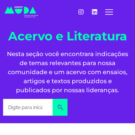
Acervo e Literatura
Nesta seção você encontrara indicações
de temas relevantes para nossa
comunidade e um acervo com ensaios,
artigos e textos produzidos e
publicados por nossas lideranças.