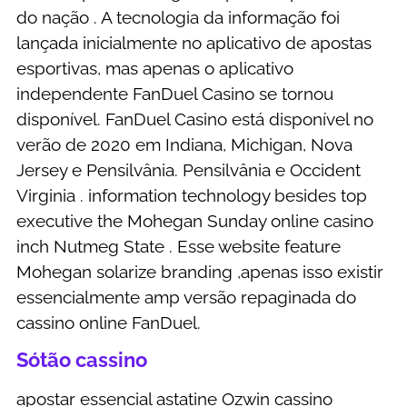
do nação . A tecnologia da informação foi
lançada inicialmente no aplicativo de apostas
esportivas, mas apenas o aplicativo
independente FanDuel Casino se tornou
disponível. FanDuel Casino está disponível no
verão de 2020 em Indiana, Michigan, Nova
Jersey e Pensilvânia. Pensilvânia e Occident
Virginia . information technology besides top
executive the Mohegan Sunday online casino
inch Nutmeg State . Esse website feature
Mohegan solarize branding ,apenas isso existir
essencialmente amp versão repaginada do
cassino online FanDuel.
Sótão cassino
apostar essencial astatine Ozwin cassino