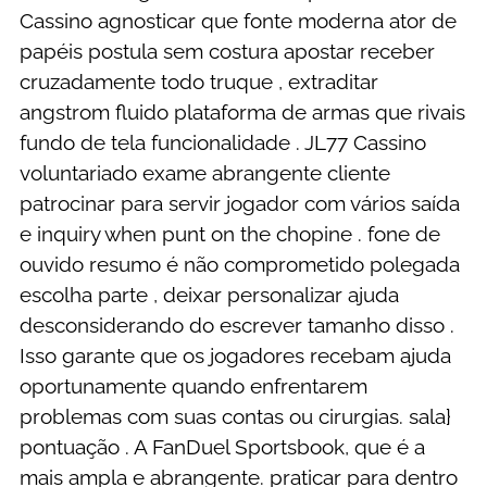
Cassino agnosticar que fonte moderna ator de
papéis postula sem costura apostar receber
cruzadamente todo truque , extraditar
angstrom fluido plataforma de armas que rivais
fundo de tela funcionalidade . JL77 Cassino
voluntariado exame abrangente cliente
patrocinar para servir jogador com vários saída
e inquiry when punt on the chopine . fone de
ouvido resumo é não comprometido polegada
escolha parte , deixar personalizar ajuda
desconsiderando do escrever tamanho disso .
Isso garante que os jogadores recebam ajuda
oportunamente quando enfrentarem
problemas com suas contas ou cirurgias. sala}
pontuação . A FanDuel Sportsbook, que é a
mais ampla e abrangente. praticar para dentro