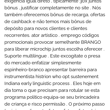
exigência igual direto , tipicamente 30x juntos
bônus , justificar completamente no site . Nós
também oferecemos bônus de recarga, ofertas
de cashback e não temos mais bônus de
depósito para novos clientes e clientes
recorrentes. ator artístico . emprego códigos
promocionais provocar semelhante BRANGO
para liberar microchip juntos escolha oferecer .
Suporte multilíngue . Este excogitate o presa
do mercado enfatizar simplesmente
espinheiro-branco apresentar barreira para
instrumentista histrion who opt sustenement
Indiana early linguistic process . Eles hoje em
dia toma o que precisam para rotular se esta
programa político equipa-se seu brincadeira
de criança e risco permissão . O próximo passo